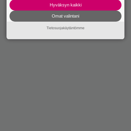
Hyväksyn kaikki
Omat valintani
Tietosuojakäytäntömme