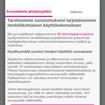
Arvostamme yksityisyyttäsi
Valintasi
Tarvitsemme suostumuksesi tarjotaksemme
henkilökohtaisen käyttökokemuksen
Me ja huolellisesti valitsemamme
88 teknologiakumppania
hyödynnämme henkilötietoja tarjotaksemme paremman
käyttäjäkokemuksen sekä kohdentaaksemme sisältöä ja
mainoksia.
Hyväksymällä suostut tietojesi käyttöön seuraavasti
Käytämme laitetunnisteita ja tallennamme evästeitä
laitteellesi saadaksemme tietoja esimerkiksi sivuista, joilla
vierailit, IP-osoitteestasi sekä laitteesi ominaisuuksista.
Pääset tutustumaan yksityiskohtaisesti käyttötarkoituksiin ja
teknologiakumppaneihimme seuraavalla välilehdellä.
Hylkääminen voi vaikuttaa sivuston toimivuuteen ja
käytettävyyteen.
Jotkin teknologiamme voivat käsitellä tietoja myös ilman
suostumusta, jos niillä on siihen oikeutettu peruste. Voit
vastustaa tätä tai muuttaa asetuksiasi milloin tahansa
seuraavalla välilehdellä.