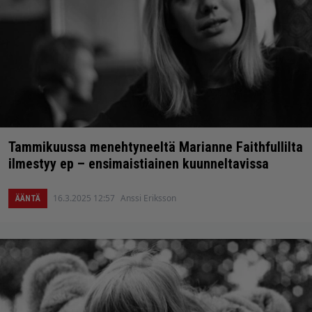
Tammikuussa menehtyneeltä Marianne Faithfullilta
ilmestyy ep – ensimaistiainen kuunneltavissa
16.3.2025 12:57
Anssi Eriksson
ÄÄNTÄ