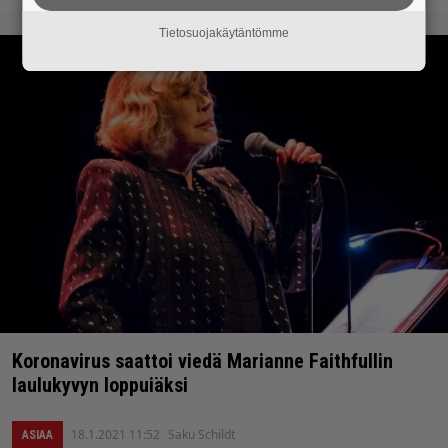
Tietosuojakäytäntömme
Koronavirus saattoi viedä Marianne Faithfullin
laulukyvyn loppuiäksi
18.1.2021 11:52
Saku Schildt
ASIAA