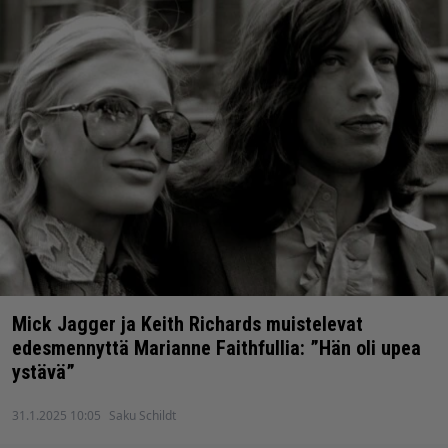
Mick Jagger ja Keith Richards muistelevat
edesmennyttä Marianne Faithfullia: ”Hän oli upea
ystävä”
31.1.2025 10:05
Saku Schildt