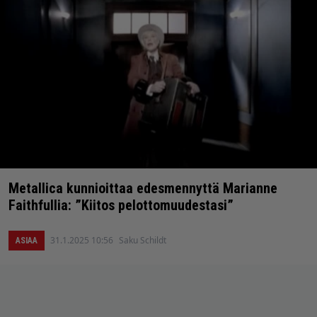
Metallica kunnioittaa edesmennyttä Marianne
Faithfullia: ”Kiitos pelottomuudestasi”
31.1.2025 10:56
Saku Schildt
ASIAA