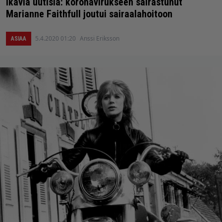
Ikäviä uutisia: koronavirukseen sairastunut
Marianne Faithfull joutui sairaalahoitoon
5.4.2020 01:20
Anssi Eriksson
ASIAA