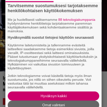
Tarvitsemme suostumuksesi tarjotaksemme
henkilökohtaisen käyttökokemuksen
Me ja huolellisesti valitsemamme
88 teknologiakumppania
hyödynnämme henkilötietoja tarjotaksemme paremman
käyttäjäkokemuksen sekä kohdentaaksemme sisältöä ja
mainoksia.
Hyväksymällä suostut tietojesi käyttöön seuraavasti
Käytämme laitetunnisteita ja tallennamme evästeitä
laitteellesi saadaksemme tietoja esimerkiksi sivuista, joilla
vierailit, IP-osoitteestasi sekä laitteesi ominaisuuksista.
Pääset tutustumaan yksityiskohtaisesti käyttötarkoituksiin ja
teknologiakumppaneihimme seuraavalla välilehdellä.
Hylkääminen voi vaikuttaa sivuston toimivuuteen ja
käytettävyyteen.
Jotkin teknologiamme voivat käsitellä tietoja myös ilman
Iggy Pop, Shirley Manson… – pian ilmestyvältä
suostumusta, jos niillä on siihen oikeutettu peruste. Voit
Marianne Faithfull -coveralbumilta löytyy kovia
vastustaa tätä tai muuttaa asetuksiasi milloin tahansa
seuraavalla välilehdellä.
nimiä
Hyväksyn kaikki
12.11.2023 14:07
Anssi Eriksson
ASIAA
Omat valintani