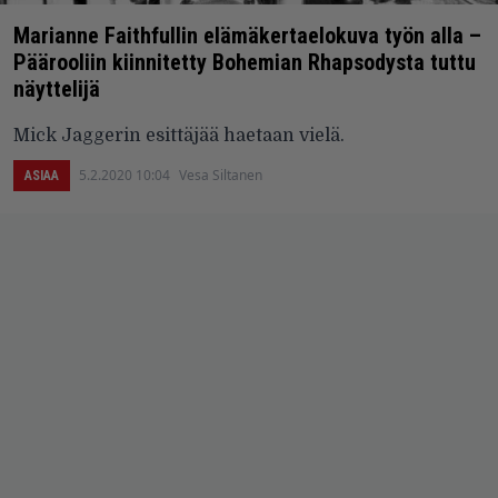
Marianne Faithfullin elämäkertaelokuva työn alla –
Päärooliin kiinnitetty Bohemian Rhapsodysta tuttu
näyttelijä
Mick Jaggerin esittäjää haetaan vielä.
5.2.2020 10:04
Vesa Siltanen
ASIAA