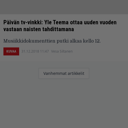
Päivän tv-vinkki: Yle Teema ottaa uuden vuoden
vastaan naisten tahdittamana
Musiikkidokumenttien putki alkaa kello 12.
31.12.2018 11:47
Vesa Siltanen
KUVAA
Artikkelien
Vanhemmat artikkelit
selaus