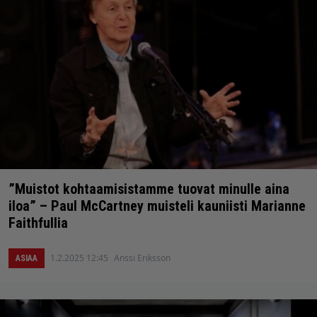
”Muistot kohtaamisistamme tuovat minulle aina
iloa” – Paul McCartney muisteli kauniisti Marianne
Faithfullia
1.2.2025 12:45
Anssi Eriksson
ASIAA