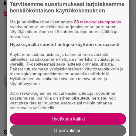
keskustaan
Tarvitsemme suostumuksesi tarjotaksemme
henkilökohtaisen käyttökokemuksen
Me ja huolellisesti valitsemamme
88 teknologiakumppania
hyödynnämme henkilötietoja tarjotaksemme paremman
käyttäjäkokemuksen sekä kohdentaaksemme sisältöä ja
mainoksia.
Hyväksymällä suostut tietojesi käyttöön seuraavasti
Käytämme laitetunnisteita ja tallennamme evästeitä
laitteellesi saadaksemme tietoja esimerkiksi sivuista, joilla
vierailit, IP-osoitteestasi sekä laitteesi ominaisuuksista.
Pääset tutustumaan yksityiskohtaisesti käyttötarkoituksiin ja
teknologiakumppaneihimme seuraavalla välilehdellä.
Hylkääminen voi vaikuttaa sivuston toimivuuteen ja
käytettävyyteen.
Jotkin teknologiamme voivat käsitellä tietoja myös ilman
suostumusta, jos niillä on siihen oikeutettu peruste. Voit
vastustaa tätä tai muuttaa asetuksiasi milloin tahansa
seuraavalla välilehdellä.
Hyväksyn kaikki
Omat valintani
Seiska: Laulaja Frederik lyttäsi Eput – johan oli