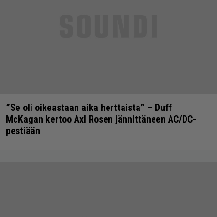
”Se oli oikeastaan aika herttaista” – Duff
McKagan kertoo Axl Rosen jännittäneen AC/DC-
pestiään