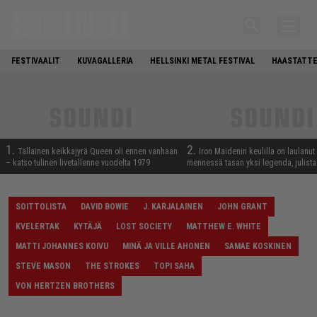
FESTIVAALIT
KUVAGALLERIA
HELLSINKI METAL FESTIVAL
HAASTATTE
1.
2.
Tällainen keikkajyrä Queen oli ennen vanhaan
Iron Maidenin keulilla on laulanut
– katso tulinen livetallenne vuodelta 1979
mennessä tasan yksi legenda, julistaa
SOITTOLISTA
DAVID BOWIE
J. KARJALAINEN
JOHN GRANT
KVELERTAK
KYTÄJÄ
LOST SOCIETY
MATTHEW E. WHITE
MATTI JOHANNES KOIVU
MINÄ JA VILLE AHONEN
SAMAE KOSKINEN
STEVE MASON
THE STROKES
TOPI SAHA
VON HERTZEN BROTHERS