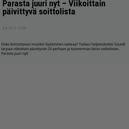
Parasta juuri nyt – Viikoittain
päivittyvä soittolista
3.4.2013 12:09
Onko kiinnostavan musiikin löytäminen vaikeaa? Tuskasi helpotukseksi Soundi
tarjoaa viikoittain päivittyvän 20 parhaan ja tuoreimman biisin soittolistan.
Parasta juuri nyt!