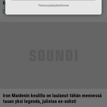
taas kielen käyttöä
Tietosuojakäytäntömme
Iron Maidenin keulilla on laulanut tähän mennessä
tasan yksi legenda, julistaa ex-solisti