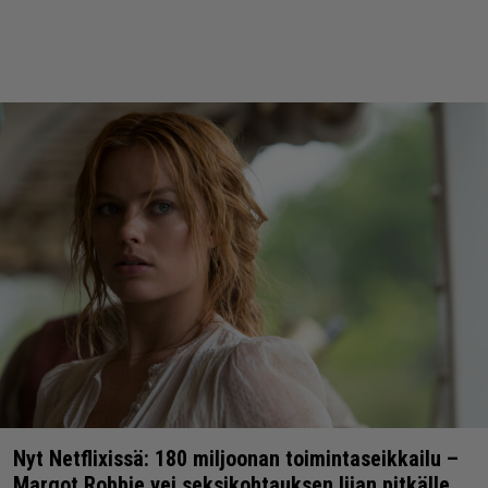
Nyt Netflixissä: 180 miljoonan toimintaseikkailu –
Margot Robbie vei seksikohtauksen liian pitkälle