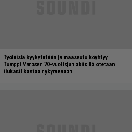
Työläisiä kyykytetään ja maaseutu köyhtyy –
Tumppi Varosen 70-vuotisjuhlabiisillä otetaan
tiukasti kantaa nykymenoon