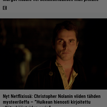
Nyt Netflixissä: Christopher Nolanin viiden tähden
mysteerileffa – ”Huikean hienosti kirjoitettu