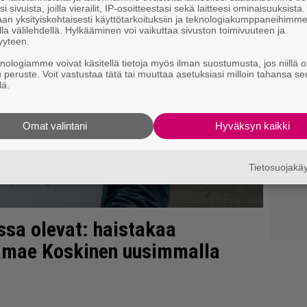
i sivuista, joilla vierailit, IP-osoitteestasi sekä laitteesi ominaisuuksista
an yksityiskohtaisesti käyttötarkoituksiin ja teknologiakumppaneihimm
la välilehdellä. Hylkääminen voi vaikuttaa sivuston toimivuuteen ja
yyteen.
knologiamme voivat käsitellä tietoja myös ilman suostumusta, jos niillä o
u peruste. Voit vastustaa tätä tai muuttaa asetuksiasi milloin tahansa se
lä.
Omat valintani
Hyväksyn kaikki
Tietosuojak
ssa olevat: haistakaa
Samae Koskinen uusimmalla