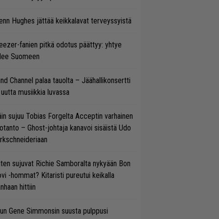
enn Hughes jättää keikkalavat terveyssyistä
ezer-fanien pitkä odotus päättyy: yhtye
ulee Suomeen
ind Channel palaa tauolta – Jäähallikonsertti
 uutta musiikkia luvassa
in sujuu Tobias Forgelta Acceptin varhainen
otanto – Ghost-johtaja kanavoi sisäistä Udo
rkschneideriaan
ten sujuvat Richie Samboralta nykyään Bon
vi -hommat? Kitaristi pureutui keikalla
nhaan hittiin
un Gene Simmonsin suusta pulppusi