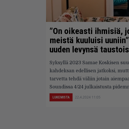
”On oikeasti ihmisiä, j
meistä kuuluisi uunii
uuden levynsä taustois
Syksyllä 2023 Samae Koskisen suunt
kahdeksan edellisen jatkoksi, mutt
tarvetta tehdä väliin jotain aiemp
Soundissa 4/24 julkaistusta pidemm
22.4.2024 11:05
LUKEMISTA