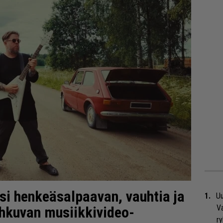
si henkeäsalpaavan, vauhtia ja
Uu
Va
tihkuvan musiikkivideo-
ry