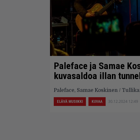
Paleface ja Samae Kos
kuvasaldoa illan tunne
Paleface, Samae Koskinen / Tullik
30.12.2024 12:49
ELÄVÄ MUSIIKKI
KUVAA