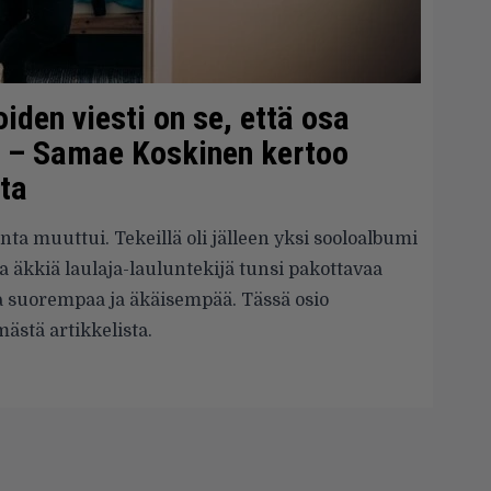
oiden viesti on se, että osa
n” – Samae Koskinen kertoo
ta
a muuttui. Tekeillä oli jälleen yksi sooloalbumi
a äkkiä laulaja-lauluntekijä tunsi pakottavaa
aa suorempaa ja äkäisempää. Tässä osio
ästä artikkelista.