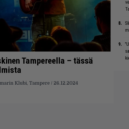
ve
Ta
Sl
mi
”U
s
ki
kinen Tampereella – tässä
lmista
amarin Klubi, Tampere / 26.12.2024