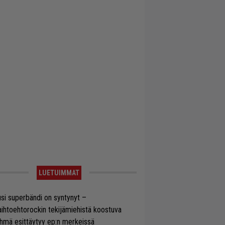
LUETUIMMAT
si superbändi on syntynyt –
ihtoehtorockin tekijämiehistä koostuva
hmä esittäytyy ep:n merkeissä