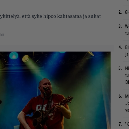
Gl
ykittelyä, että syke hipoo kahtasataa ja sukat
We
t
ldt
Bl
ja
Nä
tu
Di
Mi
Jo
va
”K