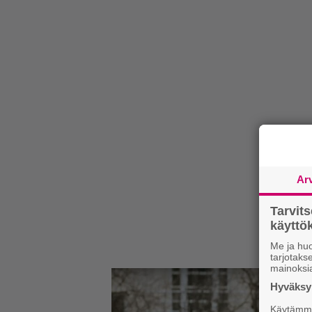
Ar
Tarvit
käytt
Me ja huo
tarjotak
mainoksi
Hyväksym
Käytämme 