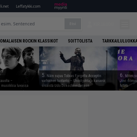
i.net
Leffatykki.com
Etsi
KIRJAUDU
OMALAISEN ROCKIN KLASSIKOT
SOITTOLISTA
TARKKAILULUOKK
5.
6.
Näin sujuu Tobias Forgelta Acceptin
Miten s
tauolta –
varhainen tuotanto – Ghost-johtaja kanavoi
Jovi -homma
ta musiikkia luvassa
sisäistä Udo Dirkschneideriaan
hittiin