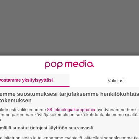
vostamme yksityisyyttäsi
Valintasi
semme suostumuksesi tarjotaksemme henkilökohtai
ökokemuksen
lellisesti valitsemamme
88 teknologiakumppania
hyödynnämme henkilö
semme paremman käyttäjäkokemuksen sekä kohdentaaksemme sisältöä
a.
ällä suostut tietojesi käyttöön seuraavasti
laitetunnisteita ja tallennamme evästeitä laitteellesi saadaksemme tie