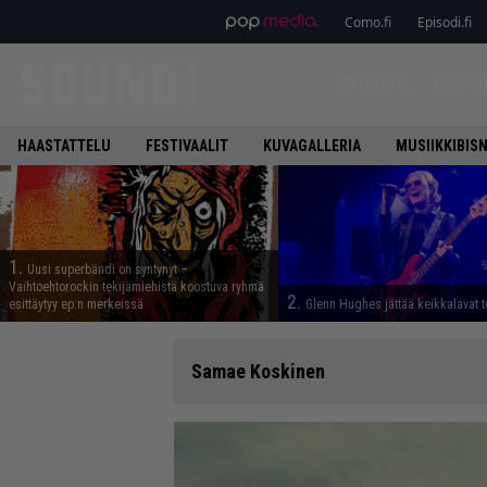
Como.fi
Episodi.fi
ETUSIVU
UUTIS
HAASTATTELU
FESTIVAALIT
KUVAGALLERIA
MUSIIKKIBIS
1.
Uusi superbändi on syntynyt –
Vaihtoehtorockin tekijämiehistä koostuva ryhmä
2.
esittäytyy ep:n merkeissä
Glenn Hughes jättää keikkalavat t
Samae Koskinen