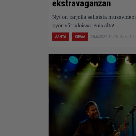
ekstravaganzan
Nyt on tarjolla sellaista musavideot
pyörivät jaloissa. Pois alta!
26.6.2026 14:06
Saku Schi
ÄÄNTÄ
KUVAA