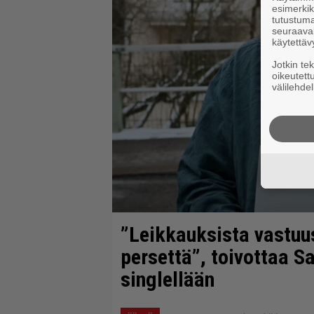
esimerkiks
tutustuma
seuraaval
käytettäv
Jotkin te
oikeutett
välilehdel
”Leikkauksista vastuu
persettä”, toivottaa 
singlellään