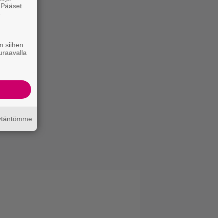
. Pääset
e
n siihen
uraavalla
äytäntömme