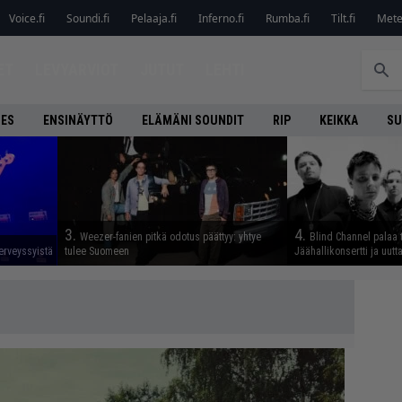
Voice.fi
Soundi.fi
Pelaaja.fi
Inferno.fi
Rumba.fi
Tilt.fi
Metel
ET
LEVYARVIOT
JUTUT
LEHTI
NES
ENSINÄYTTÖ
ELÄMÄNI SOUNDIT
RIP
KEIKKA
SU
3.
4.
Weezer-fanien pitkä odotus päättyy: yhtye
Blind Channel palaa 
erveyssyistä
tulee Suomeen
Jäähallikonsertti ja uut