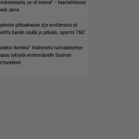
rioksennusta, se oli menoa” – haastattelussa
neli Jarva
ipknotin pitkäaikaisen dj:n erottamista oli
etitty bändin sisällä jo pitkään, raportoi TMZ
udeksi Kentiksi” tituleerattu ruotsalaisyhtye
aapuu syksyllä ensimmäiselle Suomen-
ertueelleen