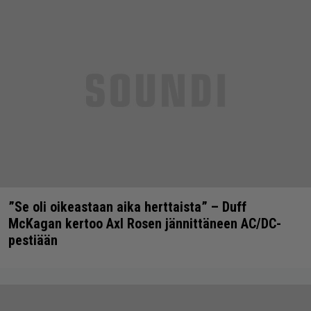
”Se oli oikeastaan aika herttaista” – Duff
McKagan kertoo Axl Rosen jännittäneen AC/DC-
pestiään