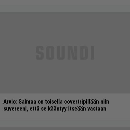
Arvio: Saimaa on toisella covertripillään niin
suvereeni, että se kääntyy itseään vastaan