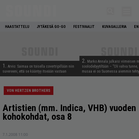
HAASTATTELU
JYTÄKESÄ GO-GO
FESTIVAALIT
KUVAGALLERIA
EN
2.
Marko Annala julkaisi viimeisen m
1.
Arvio: Saimaa on toisella covertripillään niin
soolodebyytiltään – ”Oli vahva tunne, e
suvereeni, että se kääntyy itseään vastaan
musaa ei oo Suomessa aiemmin tehty
VON HERTZEN BROTHERS
Artistien (mm. Indica, VHB) vuoden
kohokohdat, osa 8
7.1.2008 11:00