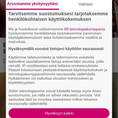
Arvostamme yksityisyyttäsi
Valintasi
Tarvitsemme suostumuksesi tarjotaksemme
henkilökohtaisen käyttökokemuksen
Me ja huolellisesti valitsemamme
88 teknologiakumppania
hyödynnämme henkilötietoja tarjotaksemme paremman
käyttäjäkokemuksen sekä kohdentaaksemme sisältöä ja
mainoksia.
Eurojackpotissa poksahti 32,7 miljoonaa, ja tänne
Hyväksymällä suostut tietojesi käyttöön seuraavasti
Suomen isoin voitto meni
Käytämme laitetunnisteita ja tallennamme evästeitä
laitteellesi saadaksemme tietoja esimerkiksi sivuista, joilla
vierailit, IP-osoitteestasi sekä laitteesi ominaisuuksista.
Pääset tutustumaan yksityiskohtaisesti käyttötarkoituksiin ja
teknologiakumppaneihimme seuraavalla välilehdellä.
Hylkääminen voi vaikuttaa sivuston toimivuuteen ja
käytettävyyteen.
Jotkin teknologiamme voivat käsitellä tietoja myös ilman
suostumusta, jos niillä on siihen oikeutettu peruste. Voit
vastustaa tätä tai muuttaa asetuksiasi milloin tahansa
seuraavalla välilehdellä.
Hyväksyn kaikki