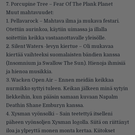
7. Porcupine Tree – Fear Of The Plank Planet
Muut mahtavuudet:
1. Pellavarock – Mahtava ilma ja mukava festari.
Otettiin aurinkoa, käytiin uimassa ja illalla
soitettiin keikka vastaanottavalle yleisölle.
2. Silent Waters -levyn kiertue – Oli mukavaa
kiertää vaihteeksi suomalaisten bändien kanssa
(Insomnium ja Swallow The Sun). Hienoja ihmisiä
ja hienoa musikkia.
3. Wacken Open Air – Ennen meidän keikkaa
nurmikko syttyi tuleen. Keikan jälkeen minä sytyin
liekkeihin, kun pääsin samaan kuvaan Napalm
Deathin Shane Emburyn kanssa.
4. Xysman vyönsolki – Sain teetettyä itselleni
päheen vyönsoljen Xysman logolla. Siitä on riittänyt
iloa ja ylpeyttä monen monta kertaa. Kiitokset