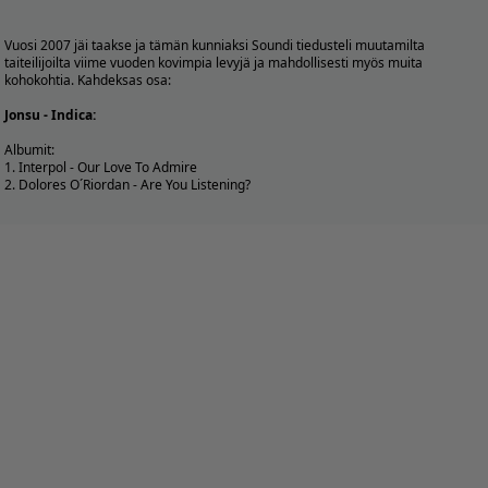
Vuosi 2007 jäi taakse ja tämän kunniaksi Soundi tiedusteli muutamilta
taiteilijoilta viime vuoden kovimpia levyjä ja mahdollisesti myös muita
kohokohtia. Kahdeksas osa:
Jonsu - Indica:
Albumit:
1. Interpol - Our Love To Admire
2. Dolores O´Riordan - Are You Listening?