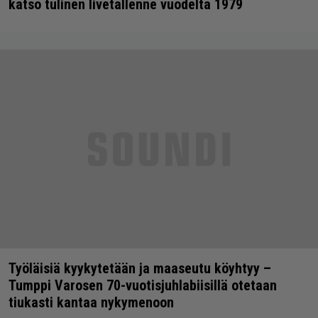
katso tulinen livetallenne vuodelta 1979
Työläisiä kyykytetään ja maaseutu köyhtyy –
Tumppi Varosen 70-vuotisjuhlabiisillä otetaan
tiukasti kantaa nykymenoon