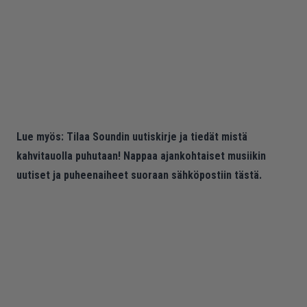
Lue myös:
Tilaa Soundin uutiskirje ja tiedät mistä
kahvitauolla puhutaan! Nappaa ajankohtaiset musiikin
uutiset ja puheenaiheet suoraan sähköpostiin tästä.