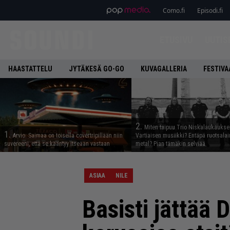
Como.fi
Episodi.fi
ETUSIVU
UUTIS
HAASTATTELU
JYTÄKESÄ GO-GO
KUVAGALLERIA
FESTIVA
2.
Miten taipuu Trio Niskalaukaukse
1.
Arvio: Saimaa on toisella covertripillään niin
Vartiaisen musiikki? Entäpä ruotsala
suvereeni, että se kääntyy itseään vastaan
metal? Pian tämäkin selviää
ASIAA
NILE
Basisti jättää 