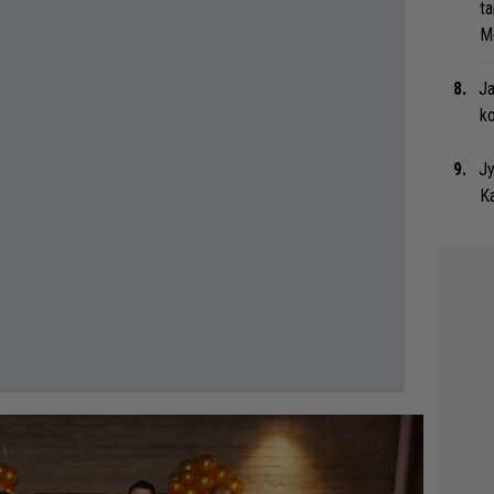
ta
Me
Ja
ko
Jy
Ka