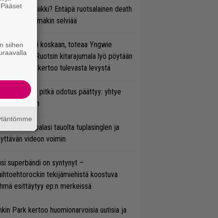
. Pääset
rtiaisen musiikki? Entäpä ruotsalainen death
e
tal? Pian tämäkin selviää
 on nyt tai ei koskaan, toteaa Yngwie
n siihen
uraavalla
lmsteen – Ruotsin kitarajumala lyö pöytään
den biisin ja kertoo tulevasta levystä
ezer-fanien pitkä odotus päättyy: yhtye
ulee Suomeen
äytäntömme
ind Channel palasi tauolta tuplasinglen ja
yttävän videon voimin
si superbändi on syntynyt –
ihtoehtorockin tekijämiehistä koostuva
hmä esittäytyy ep:n merkeissä
nkin Park kertoo huomionarvoisia uutisia ja