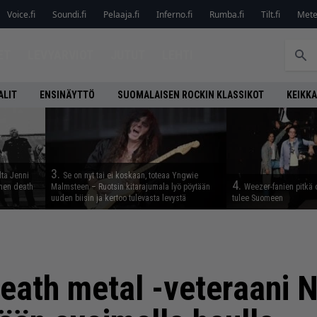
Voice.fi
Soundi.fi
Pelaaja.fi
Inferno.fi
Rumba.fi
Tilt.fi
Metel
ET
LEVYARVIOT
JUTUT
LEHTI
ALIT
ENSINÄYTTÖ
SUOMALAISEN ROCKIN KLASSIKOT
KEIKKA
3.
lta Jenni
Se on nyt tai ei koskaan, toteaa Yngwie
4.
inen death
Malmsteen – Ruotsin kitarajumala lyö pöytään
Weezer-fanien pitkä 
uuden biisin ja kertoo tulevasta levystä
tulee Suomeen
Death metal -veteraani N