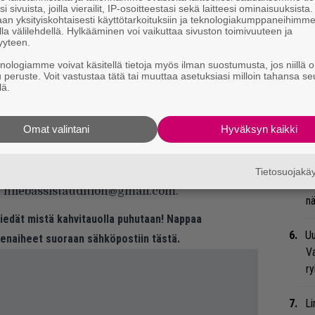
i sivuista, joilla vierailit, IP-osoitteestasi sekä laitteesi ominaisuuksista
Va
an yksityiskohtaisesti käyttötarkoituksiin ja teknologiakumppaneihimm
me
la välilehdellä. Hylkääminen voi vaikuttaa sivuston toimivuuteen ja
yyteen.
Se
knologiamme voivat käsitellä tietoja myös ilman suostumusta, jos niillä o
u peruste. Voit vastustaa tätä tai muuttaa asetuksiasi milloin tahansa se
Ma
lä.
uu
Omat valintani
Hyväksyn kaikki
We
t
aa avoimella haulla, ja pestistä kiinnostuneet
Tietosuojak
Bl
en nilebassistaudition@gmail.com.
nä
 tiedät mistä kahvitauolla puhutaan! Nappaa
Uu
eenaiheet suoraan sähköpostiin tästä.
Va
ry
Li