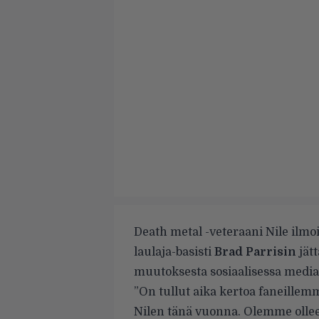
Death metal -veteraani Nile ilmo
laulaja-basisti
Brad Parrisin
jät
muutoksesta sosiaalisessa media
”On tullut aika kertoa faneillemme
Nilen tänä vuonna. Olemme olleet