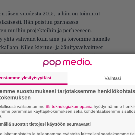
nen jäsen vuodesta 2015, ja hän on toiminut
elkäisesti. Hän poistuu parhaassa
yen muihin projekteihin ja perheeseen.
y yhtä vahvana kuin aina, ja toivomme hänelle
kallaan. Nilen kiertue- ja äänitysvelvoitteet
 luonnollisia yli 25 toimineelle yhtyeelle ja
htä aitoina ja brutaaleina kuin aina!”
vostamme yksityisyyttäsi
Valintasi
semme suostumuksesi tarjotaksemme henkilökohtai
ökokemuksen
lellisesti valitsemamme
88 teknologiakumppania
hyödynnämme henkilö
Ar
semme paremman käyttäjäkokemuksen sekä kohdentaaksemme sisältöä
a.
su
ällä suostut tietojesi käyttöön seuraavasti
Mi
laitetunnisteita ja tallennamme evästeitä laitteellesi saadaksemme tie