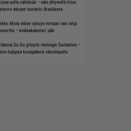
rjoaa uutta nähtävää – näin yhtyeeltä irtosi
teora-aikojen tuotanto Brasiliassa
rkko Ahola tekee syksyn mittaan vain neljä
nserttia – keikkakalenteri julki
täkesä Go-Go jytisytti Helsingin Suvilahtea –
tso hulppea kuvagalleria viikonlopulta