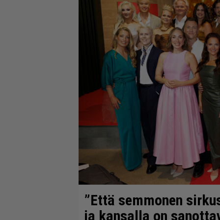
”Että semmonen sirkus” 
ja kansalla on sanotta