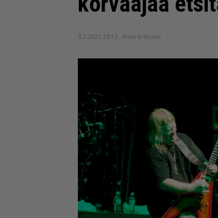
korvaajaa etsi
3.7.2022 23:13
Anssi Eriksson