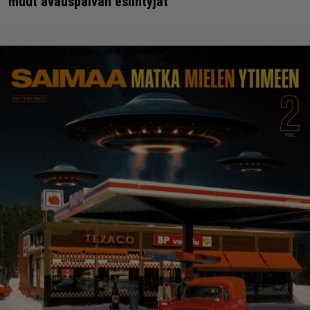
muut avauspäivän esiintyjät