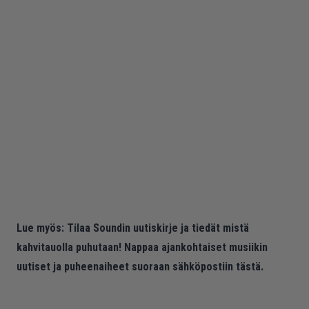
Lue myös:
Tilaa Soundin uutiskirje ja tiedät mistä
kahvitauolla puhutaan! Nappaa ajankohtaiset musiikin
uutiset ja puheenaiheet suoraan sähköpostiin tästä.