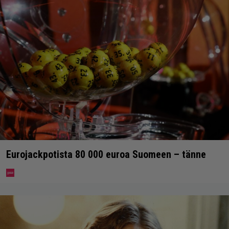
Eurojackpotista 80 000 euroa Suomeen – tänne