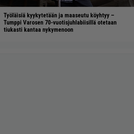
Työläisiä kyykytetään ja maaseutu köyhtyy –
Tumppi Varosen 70-vuotisjuhlabiisillä otetaan
tiukasti kantaa nykymenoon