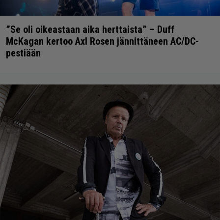
”Se oli oikeastaan aika herttaista” – Duff
McKagan kertoo Axl Rosen jännittäneen AC/DC-
pestiään