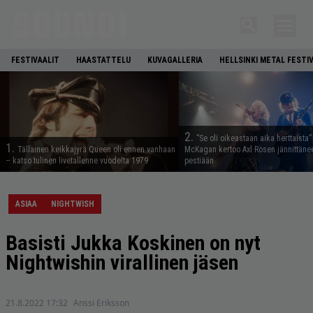
FESTIVAALIT
HAASTATTELU
KUVAGALLERIA
HELLSINKI METAL FESTI
2.
”Se oli oikeastaan aika herttaista”
1.
Tällainen keikkajyrä Queen oli ennen vanhaan
McKagan kertoo Axl Rosen jännittäne
– katso tulinen livetallenne vuodelta 1979
pestiään
ASIAA
NIGHTWISH
Basisti Jukka Koskinen on nyt
Nightwishin virallinen jäsen
21.8.2022 17:32
Anssi Eriksson