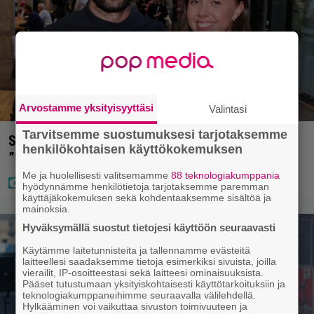
Arvostamme yksityisyyttäsi
Valintasi
Tarvitsemme suostumuksesi tarjotaksemme
Sara ja Mikko Parikka etsivät uutta kotia –
henkilökohtaisen käyttökokemuksen
”Seuraavaan kotiin tämmöinen”
Me ja huolellisesti valitsemamme
88 teknologiakumppania
hyödynnämme henkilötietoja tarjotaksemme paremman
käyttäjäkokemuksen sekä kohdentaaksemme sisältöä ja
mainoksia.
Hyväksymällä suostut tietojesi käyttöön seuraavasti
Käytämme laitetunnisteita ja tallennamme evästeitä
laitteellesi saadaksemme tietoja esimerkiksi sivuista, joilla
vierailit, IP-osoitteestasi sekä laitteesi ominaisuuksista.
Pääset tutustumaan yksityiskohtaisesti käyttötarkoituksiin ja
teknologiakumppaneihimme seuraavalla välilehdellä.
Hylkääminen voi vaikuttaa sivuston toimivuuteen ja