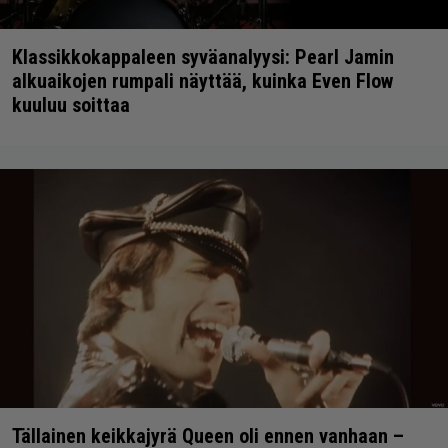
Klassikkokappaleen syväanalyysi: Pearl Jamin
alkuaikojen rumpali näyttää, kuinka Even Flow
kuuluu soittaa
Tällainen keikkajyrä Queen oli ennen vanhaan –