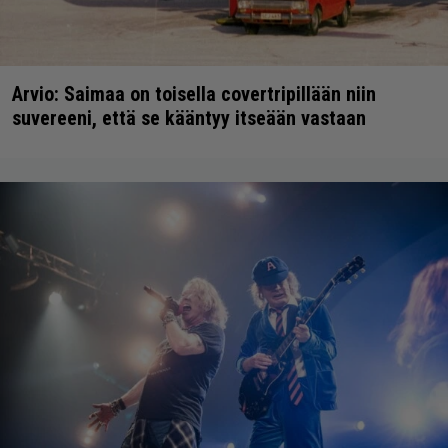
Arvio: Saimaa on toisella covertripillään niin
suvereeni, että se kääntyy itseään vastaan