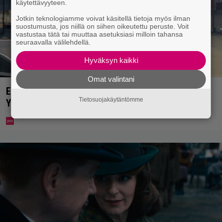
käytettävyyteen.
Jotkin teknologiamme voivat käsitellä tietoja myös ilman
suostumusta, jos niillä on siihen oikeutettu peruste. Voit
vastustaa tätä tai muuttaa asetuksiasi milloin tahansa
seuraavalla välilehdellä.
Hyväksyn kaikki
Omat valintani
Eppu Normaalin viimeinen konsertti esitetään
Tietosuojakäytäntömme
Ylellä