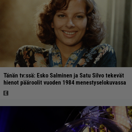
Tänän tv:ssä: Esko Salminen ja Satu Silvo tekevät
hienot pääroolit vuoden 1984 menestyselokuvassa