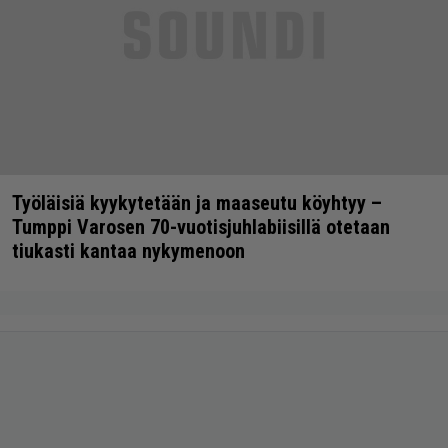
Työläisiä kyykytetään ja maaseutu köyhtyy –
Tumppi Varosen 70-vuotisjuhlabiisillä otetaan
tiukasti kantaa nykymenoon