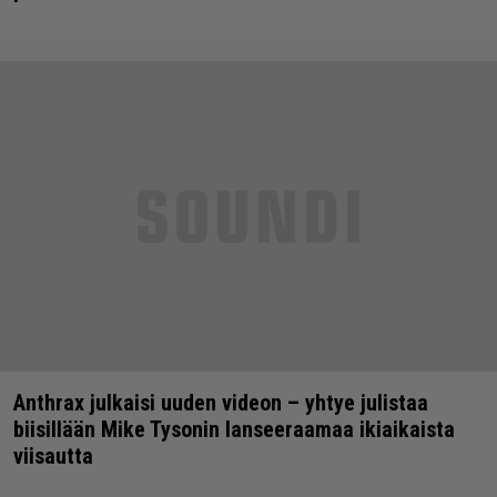
Anthrax julkaisi uuden videon – yhtye julistaa
biisillään Mike Tysonin lanseeraamaa ikiaikaista
viisautta