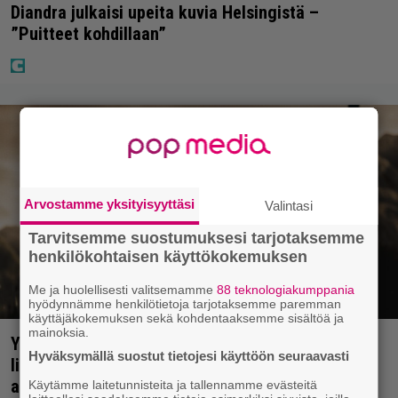
Diandra julkaisi upeita kuvia Helsingistä –
”Puitteet kohdillaan”
Arvostamme yksityisyyttäsi
Valintasi
Tarvitsemme suostumuksesi tarjotaksemme
henkilökohtaisen käyttökokemuksen
Me ja huolellisesti valitsemamme
88 teknologiakumppania
hyödynnämme henkilötietoja tarjotaksemme paremman
käyttäjäkokemuksen sekä kohdentaaksemme sisältöä ja
mainoksia.
Yöllä tv:ssä: Sotaelokuvan näyttelijät kasvattivat
Hyväksymällä suostut tietojesi käyttöön seuraavasti
lihakset nopeasti erikoisella kikalla – IMDb-
arvosana on 7,6
Käytämme laitetunnisteita ja tallennamme evästeitä