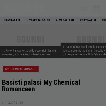
HAASTATTELU
JYTÄKESÄ GO-GO
KUVAGALLERIA
FESTIVAALIT
EN
2.
Guns N’ Rosesin keikalla nähtiin y
1.
Arvio: Saimaa on toisella covertripillään niin
suoraan country-maailman huipulta –
suvereeni, että se kääntyy itseään vastaan
kokoonpano suoriutui Bob Dylanin kl
MY CHEMICAL ROMANCE
Basisti palasi My Chemical
Romanceen
6.11.2007 21:56