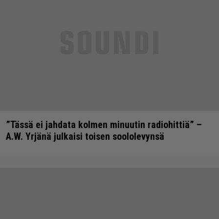
”Tässä ei jahdata kolmen minuutin radiohittiä” –
A.W. Yrjänä julkaisi toisen soololevynsä