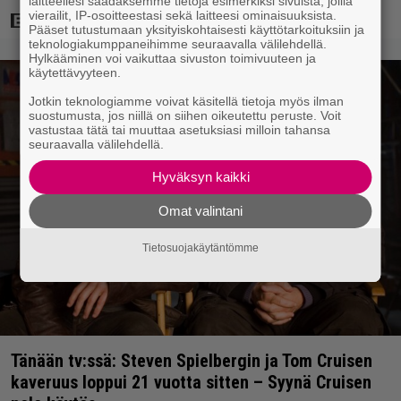
laitteellesi saadaksemme tietoja esimerkiksi sivuista, joilla
vierailit, IP-osoitteestasi sekä laitteesi ominaisuuksista.
Pääset tutustumaan yksityiskohtaisesti käyttötarkoituksiin ja
teknologiakumppaneihimme seuraavalla välilehdellä.
Hylkääminen voi vaikuttaa sivuston toimivuuteen ja
käytettävyyteen.
Jotkin teknologiamme voivat käsitellä tietoja myös ilman
suostumusta, jos niillä on siihen oikeutettu peruste. Voit
vastustaa tätä tai muuttaa asetuksiasi milloin tahansa
seuraavalla välilehdellä.
Hyväksyn kaikki
Omat valintani
Tietosuojakäytäntömme
Tänään tv:ssä: Steven Spielbergin ja Tom Cruisen
kaveruus loppui 21 vuotta sitten – Syynä Cruisen