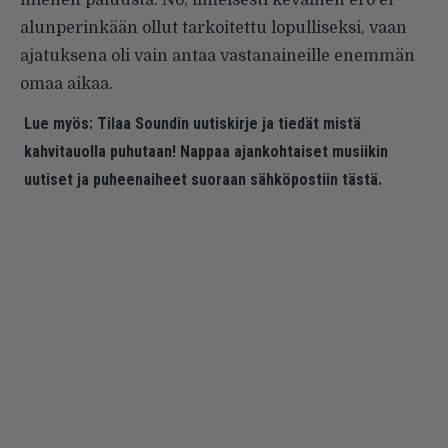
miehen paluusta. No, ilmeisesti keväinen ero ei
alunperinkään ollut tarkoitettu lopulliseksi, vaan
ajatuksena oli vain antaa vastanaineille enemmän
omaa aikaa.
Lue myös:
Tilaa Soundin uutiskirje ja tiedät mistä
kahvitauolla puhutaan! Nappaa ajankohtaiset musiikin
uutiset ja puheenaiheet suoraan sähköpostiin tästä.