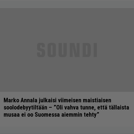
Marko Annala julkaisi viimeisen maistiaisen
soolodebyytiltään – ”Oli vahva tunne, että tällaista
musaa ei oo Suomessa aiemmin tehty”