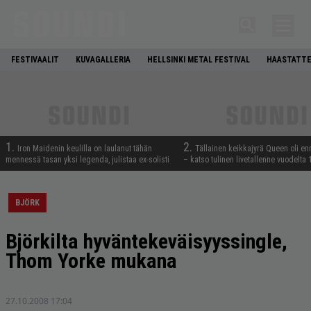
FESTIVAALIT
KUVAGALLERIA
HELLSINKI METAL FESTIVAL
HAASTATTE
1.
2.
Iron Maidenin keulilla on laulanut tähän
Tällainen keikkajyrä Queen oli e
mennessä tasan yksi legenda, julistaa ex-solisti
– katso tulinen livetallenne vuodelta
BJÖRK
Björkilta hyväntekeväisyyssingle,
Thom Yorke mukana
27.10.2008 17:04