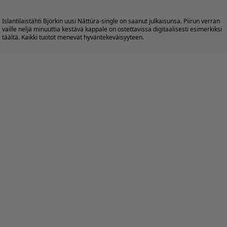
Islantilaistähti Björkin uusi Náttúra-single on saanut julkaisunsa. Piirun verran
vaille neljä minuuttia kestävä kappale on ostettavissa digitaalisesti esimerkiksi
täältä
. Kaikki tuotot menevät hyväntekeväisyyteen.