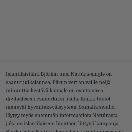
Islantilaistähti Björkin uusi Náttúra-single on
saanut julkaisunsa. Piirun verran vaille neljä
minuuttia kestävä kappale on ostettavissa
digitaalisesti esimerkiksi
täältä
. Kaikki tuotot
menevät hyväntekeväisyyteen. Samalta sivulta
löytyy myös enemmän informaatiota Náttúrasta,
joka on islantilaiseen luontoon liittyvä kampanja.