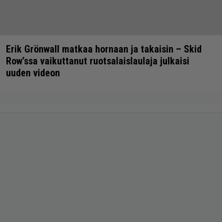
Erik Grönwall matkaa hornaan ja takaisin – Skid
Row’ssa vaikuttanut ruotsalaislaulaja julkaisi
uuden videon