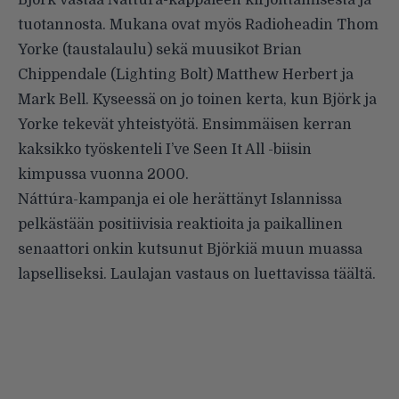
Björk vastaa Náttúra-kappaleen kirjoittamisesta ja
tuotannosta. Mukana ovat myös Radioheadin Thom
Yorke (taustalaulu) sekä muusikot Brian
Chippendale (Lighting Bolt) Matthew Herbert ja
Mark Bell. Kyseessä on jo toinen kerta, kun Björk ja
Yorke tekevät yhteistyötä. Ensimmäisen kerran
kaksikko työskenteli I’ve Seen It All -biisin
kimpussa vuonna 2000.
Náttúra-kampanja ei ole herättänyt Islannissa
pelkästään positiivisia reaktioita ja paikallinen
senaattori onkin kutsunut Björkiä muun muassa
lapselliseksi. Laulajan vastaus on luettavissa
täältä
.