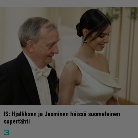
IS: Hjalliksen ja Jasminen häissä suomalainen
supertähti