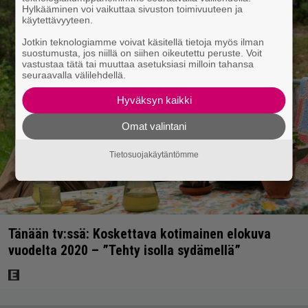
Hylkääminen voi vaikuttaa sivuston toimivuuteen ja
käytettävyyteen.
Jotkin teknologiamme voivat käsitellä tietoja myös ilman
suostumusta, jos niillä on siihen oikeutettu peruste. Voit
vastustaa tätä tai muuttaa asetuksiasi milloin tahansa
seuraavalla välilehdellä.
Hyväksyn kaikki
Omat valintani
Tietosuojakäytäntömme
Tänään tv:ssä: Koskettava kotimainen elokuva
vuodelta 2020 – ”Tehty isolla sydämellä”