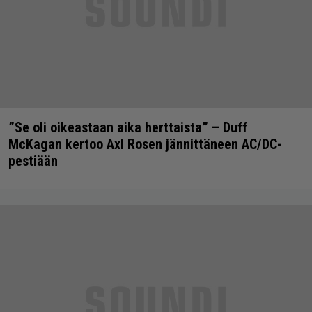
”Se oli oikeastaan aika herttaista” – Duff
McKagan kertoo Axl Rosen jännittäneen AC/DC-
pestiään