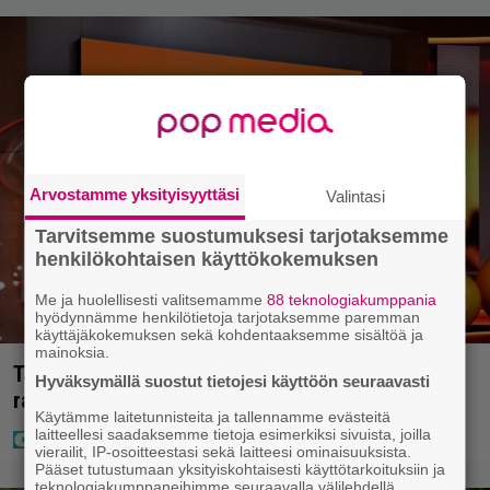
Arvostamme yksityisyyttäsi
Valintasi
Tarvitsemme suostumuksesi tarjotaksemme
henkilökohtaisen käyttökokemuksen
Me ja huolellisesti valitsemamme
88 teknologiakumppania
hyödynnämme henkilötietoja tarjotaksemme paremman
käyttäjäkokemuksen sekä kohdentaaksemme sisältöä ja
mainoksia.
Täällä pelattiin lauantain Loton ja Jokerin isot
Hyväksymällä suostut tietojesi käyttöön seuraavasti
rahat – Tokmannilla, ABC:lla, netissä…
Käytämme laitetunnisteita ja tallennamme evästeitä
laitteellesi saadaksemme tietoja esimerkiksi sivuista, joilla
vierailit, IP-osoitteestasi sekä laitteesi ominaisuuksista.
Pääset tutustumaan yksityiskohtaisesti käyttötarkoituksiin ja
teknologiakumppaneihimme seuraavalla välilehdellä.