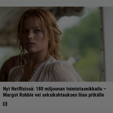
Nyt Netflixissä: 180 miljoonan toimintaseikkailu –
Margot Robbie vei seksikohtauksen liian pitkälle