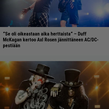
”Se oli oikeastaan aika herttaista” – Duff
McKagan kertoo Axl Rosen jännittäneen AC/DC-
pestiään