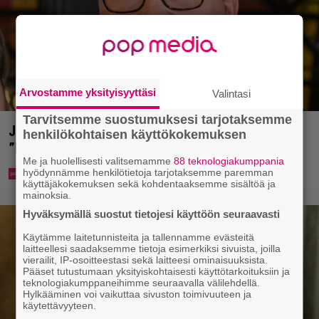
Arvostamme yksityisyyttäsi
Valintasi
Tarvitsemme suostumuksesi tarjotaksemme
Jani Sievinen kokosi lapsikatraansa yhteen –
henkilökohtaisen käyttökokemuksen
”Minun suurin perintöni heille”
Me ja huolellisesti valitsemamme
88 teknologiakumppania
hyödynnämme henkilötietoja tarjotaksemme paremman
käyttäjäkokemuksen sekä kohdentaaksemme sisältöä ja
mainoksia.
Hyväksymällä suostut tietojesi käyttöön seuraavasti
Käytämme laitetunnisteita ja tallennamme evästeitä
laitteellesi saadaksemme tietoja esimerkiksi sivuista, joilla
vierailit, IP-osoitteestasi sekä laitteesi ominaisuuksista.
Pääset tutustumaan yksityiskohtaisesti käyttötarkoituksiin ja
teknologiakumppaneihimme seuraavalla välilehdellä.
Hylkääminen voi vaikuttaa sivuston toimivuuteen ja
käytettävyyteen.