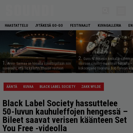
HAASTATTELU
JYTÄKESÄ GO-GO
FESTIVAALIT
KUVAGALLERIA
EN
2.
Guns N’ Rosesin keikalla nähtiin y
1.
Arvio: Saimaa on toisella covertripillään niin
suoraan country-maailman huipulta –
suvereeni, että se kääntyy itseään vastaan
kokoonpano suoriutui Bob Dylanin kl
ÄÄNTÄ
KUVAA
BLACK LABEL SOCIETY
ZAKK WYLDE
Black Label Society hassuttelee
50-luvun kauhuleffojen hengessä –
Bileet saavat verisen käänteen Set
You Free -videolla