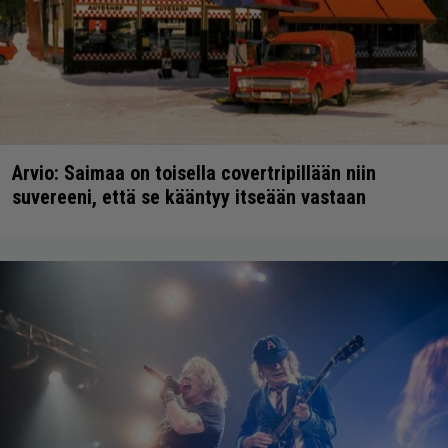
Arvio: Saimaa on toisella covertripillään niin
suvereeni, että se kääntyy itseään vastaan