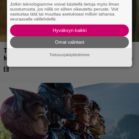
Jotkin teknologiamme voivat käsitellä tietoja myös ilman
suostumusta, jos niillä on siihen oikeutettu peruste. Voit
vastustaa tätä tai muuttaa asetuksiasi milloin tahansa
seuraavalla välilehdellä.
Hyväksyn kaikki
Omat valintani
Tänän tv:ssä: Esko Salminen ja Satu Silvo tekevät
Tietosuojakäytäntömme
hienot pääroolit vuoden 1984 menestyselokuvassa