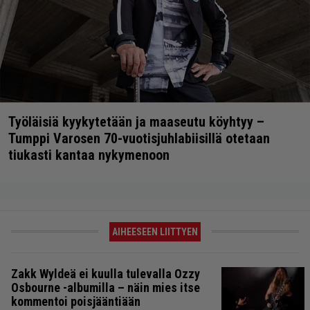
Työläisiä kyykytetään ja maaseutu köyhtyy –
Tumppi Varosen 70-vuotisjuhlabiisillä otetaan
tiukasti kantaa nykymenoon
AIHEESEEN LIITTYEN
Zakk Wyldeä ei kuulla tulevalla Ozzy
Osbourne -albumilla – näin mies itse
kommentoi poisjääntiään