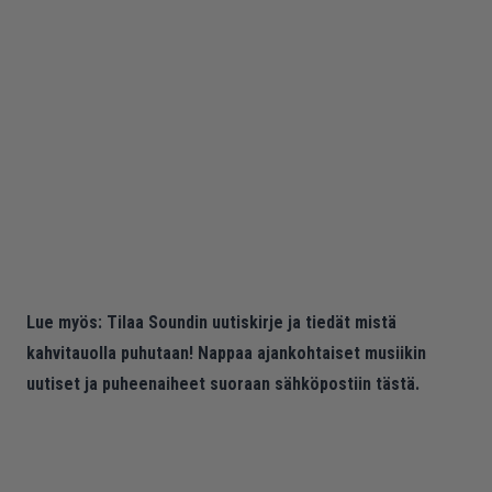
Lue myös:
Tilaa Soundin uutiskirje ja tiedät mistä
kahvitauolla puhutaan! Nappaa ajankohtaiset musiikin
uutiset ja puheenaiheet suoraan sähköpostiin tästä.