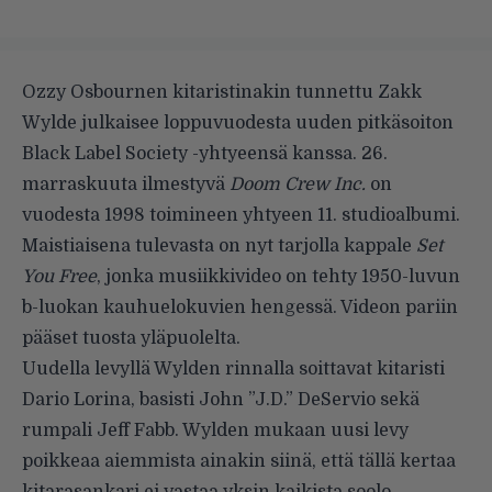
Ozzy Osbournen kitaristinakin tunnettu Zakk
Wylde julkaisee loppuvuodesta uuden pitkäsoiton
Black Label Society -yhtyeensä kanssa. 26.
marraskuuta ilmestyvä
Doom Crew Inc.
on
vuodesta 1998 toimineen yhtyeen 11. studioalbumi.
Maistiaisena tulevasta on nyt tarjolla kappale
Set
You Free
, jonka musiikkivideo on tehty 1950-luvun
b-luokan kauhuelokuvien hengessä. Videon pariin
pääset tuosta yläpuolelta.
Uudella levyllä Wylden rinnalla soittavat kitaristi
Dario Lorina, basisti John ”J.D.” DeServio sekä
rumpali Jeff Fabb. Wylden mukaan uusi levy
poikkeaa aiemmista ainakin siinä, että tällä kertaa