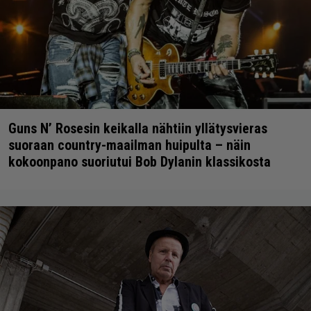
Guns N’ Rosesin keikalla nähtiin yllätysvieras
suoraan country-maailman huipulta – näin
kokoonpano suoriutui Bob Dylanin klassikosta