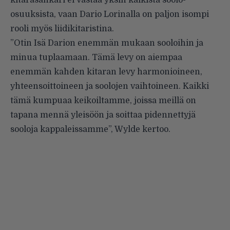
kitarasankari ei vastaa yksin kaikista soolo-
osuuksista, vaan Dario Lorinalla on paljon isompi
rooli myös liidikitaristina.
”Otin Isä Darion enemmän mukaan sooloihin ja
minua tuplaamaan. Tämä levy on aiempaa
enemmän kahden kitaran levy harmonioineen,
yhteensoittoineen ja soolojen vaihtoineen. Kaikki
tämä kumpuaa keikoiltamme, joissa meillä on
tapana mennä yleisöön ja soittaa pidennettyjä
sooloja kappaleissamme”,
Wylde kertoo
.