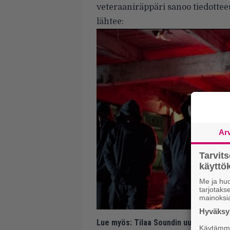
veteraaniräppäri sanoo tiedottees
lähtee:
Ar
Tarvit
käytt
Me ja huo
tarjotak
mainoksi
Hyväksym
Lue myös:
Tilaa Soundin uutiskirje ja
Käytämme 