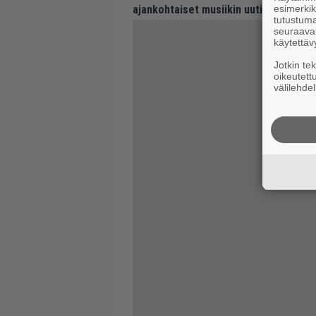
esimerkiks
ajankohtaiset musiikin uutiset ja puh
tutustuma
seuraaval
käytettäv
Jotkin te
oikeutett
välilehdel