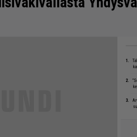
isiväkivallasta Yhdysva
Tä
ka
”S
ke
Ar
su