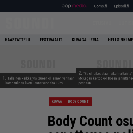
Como.fi
Episodi.fi
ETUSIVU
UUTIS
HAASTATTELU
FESTIVAALIT
KUVAGALLERIA
HELLSINKI ME
2.
”Se oli oikeastaan aika herttaista”
1.
Tällainen keikkajyrä Queen oli ennen vanhaan
McKagan kertoo Axl Rosen jännittäne
– katso tulinen livetallenne vuodelta 1979
pestiään
KUVAA
BODY COUNT
Body Count osuu