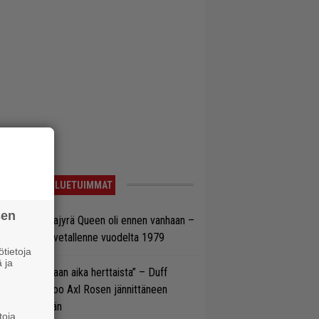
LUETUIMMAT
sen
llainen keikkajyrä Queen oli ennen vanhaan –
tso tulinen livetallenne vuodelta 1979
tietoja
 ja
e oli oikeastaan aika herttaista” – Duff
cKagan kertoo Axl Rosen jännittäneen
C/DC-pestiään
toja