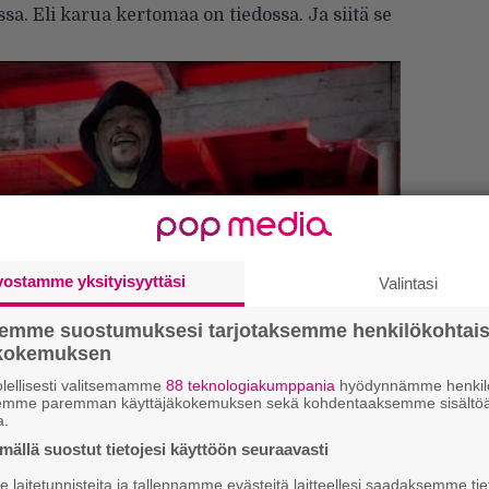
sa. Eli karua kertomaa on tiedossa. Ja siitä se
vostamme yksityisyyttäsi
Valintasi
semme suostumuksesi tarjotaksemme henkilökohtai
Tä
ökokemuksen
ka
lellisesti valitsemamme
88 teknologiakumppania
hyödynnämme henkilö
semme paremman käyttäjäkokemuksen sekä kohdentaaksemme sisältöä
”S
a.
M
ällä suostut tietojesi käyttöön seuraavasti
A
 tiedät mistä kahvitauolla puhutaan! Nappaa
laitetunnisteita ja tallennamme evästeitä laitteellesi saadaksemme tie