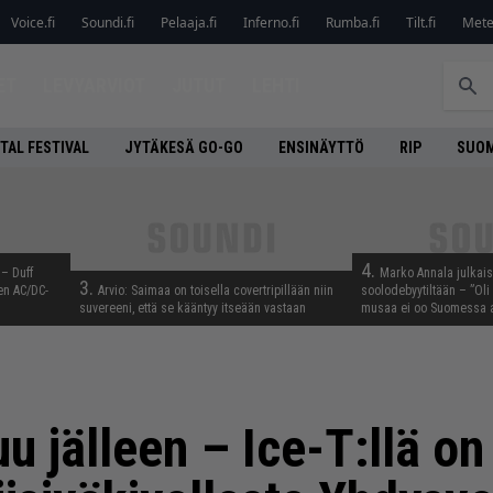
Voice.fi
Soundi.fi
Pelaaja.fi
Inferno.fi
Rumba.fi
Tilt.fi
Metel
ET
LEVYARVIOT
JUTUT
LEHTI
TAL FESTIVAL
JYTÄKESÄ GO-GO
ENSINÄYTTÖ
RIP
SUOM
4.
 – Duff
Marko Annala julkais
3.
en AC/DC-
Arvio: Saimaa on toisella covertripillään niin
soolodebyytiltään – ”Oli 
suvereeni, että se kääntyy itseään vastaan
musaa ei oo Suomessa a
 jälleen – Ice-T:llä on 