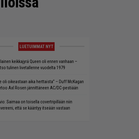
lloissa
LUETUIMMAT NYT
llainen keikkajyrä Queen oli ennen vanhaan –
tso tulinen livetallenne vuodelta 1979
e oli oikeastaan aika herttaista” – Duff McKagan
rtoo Axl Rosen jännittäneen AC/DC-pestiään
vio: Saimaa on toisella covertripillään niin
vereeni, että se kääntyy itseään vastaan