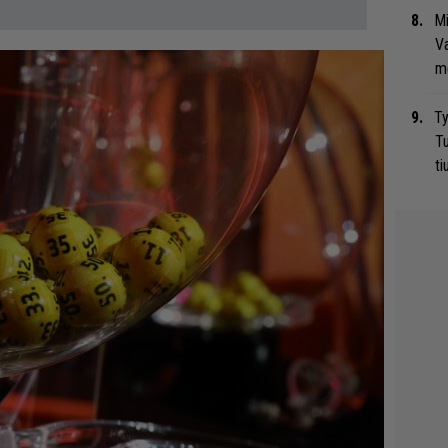
Mi
Va
me
Ty
Tu
ti