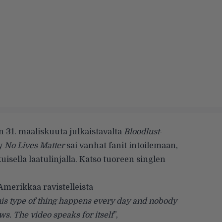
n 31. maaliskuuta julkaistavalta
Bloodlust
-
ty
No Lives Matter
sai vanhat fanit intoilemaan,
uisella laatulinjalla. Katso tuoreen singlen
a Amerikkaa ravistelleista
is type of thing happens every day and nobody
s. The video speaks for itself
”,