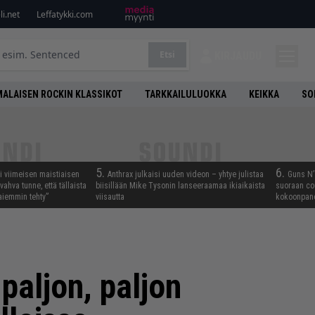
i.net
Leffatykki.com
Etsi
KIRJAUDU
ALAISEN ROCKIN KLASSIKOT
TARKKAILULUOKKA
KEIKKA
SO
5.
6.
i viimeisen maistiaisen
Anthrax julkaisi uuden videon – yhtye julistaa
Guns N’ 
vahva tunne, että tällaista
biisillään Mike Tysonin lanseeraamaa ikiaikaista
suoraan co
iemmin tehty”
viisautta
kokoonpano
paljon, paljon