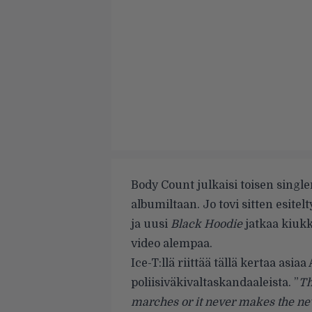
Body Count julkaisi toisen single
albumiltaan. Jo tovi sitten esitel
ja uusi
Black Hoodie
jatkaa kiukk
video alempaa.
Ice-T:llä riittää tällä kertaa asia
poliisiväkivaltaskandaaleista. ”
Th
marches or it never makes the new