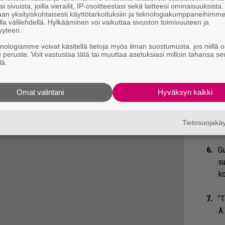
i sivuista, joilla vierailit, IP-osoitteestasi sekä laitteesi ominaisuuksista
eenaiheet suoraan sähköpostiin tästä.
an yksityiskohtaisesti käyttötarkoituksiin ja teknologiakumppaneihimm
Ar
la välilehdellä. Hylkääminen voi vaikuttaa sivuston toimivuuteen ja
su
yyteen.
knologiamme voivat käsitellä tietoja myös ilman suostumusta, jos niillä o
Ma
u peruste. Voit vastustaa tätä tai muuttaa asetuksiasi milloin tahansa se
lä.
so
tä
Omat valintani
Hyväksyn kaikki
An
bi
Tietosuojak
vi
Gu
su
ko
”T
A.