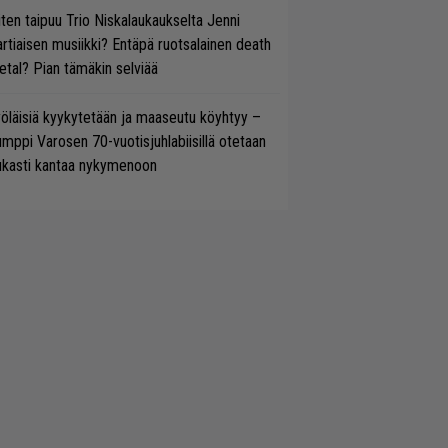
ten taipuu Trio Niskalaukaukselta Jenni
rtiaisen musiikki? Entäpä ruotsalainen death
tal? Pian tämäkin selviää
öläisiä kyykytetään ja maaseutu köyhtyy –
mppi Varosen 70-vuotisjuhlabiisillä otetaan
ukasti kantaa nykymenoon