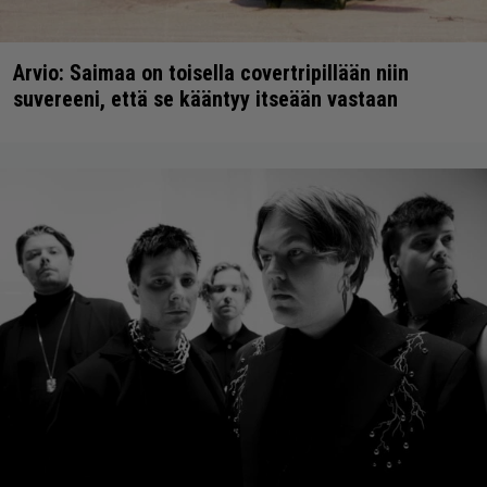
Arvio: Saimaa on toisella covertripillään niin
suvereeni, että se kääntyy itseään vastaan