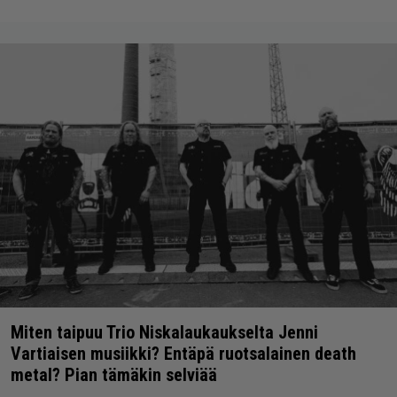
Miten taipuu Trio Niskalaukaukselta Jenni
Vartiaisen musiikki? Entäpä ruotsalainen death
metal? Pian tämäkin selviää