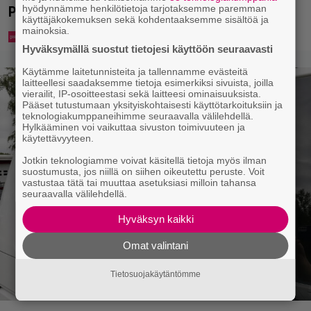
hyödynnämme henkilötietoja tarjotaksemme paremman
Pajarin kanssa
käyttäjäkokemuksen sekä kohdentaaksemme sisältöä ja
mainoksia.
Hyväksymällä suostut tietojesi käyttöön seuraavasti
Käytämme laitetunnisteita ja tallennamme evästeitä
laitteellesi saadaksemme tietoja esimerkiksi sivuista, joilla
vierailit, IP-osoitteestasi sekä laitteesi ominaisuuksista.
Pääset tutustumaan yksityiskohtaisesti käyttötarkoituksiin ja
teknologiakumppaneihimme seuraavalla välilehdellä.
Hylkääminen voi vaikuttaa sivuston toimivuuteen ja
käytettävyyteen.
Jotkin teknologiamme voivat käsitellä tietoja myös ilman
suostumusta, jos niillä on siihen oikeutettu peruste. Voit
vastustaa tätä tai muuttaa asetuksiasi milloin tahansa
seuraavalla välilehdellä.
Hyväksyn kaikki
Omat valintani
Tietosuojakäytäntömme