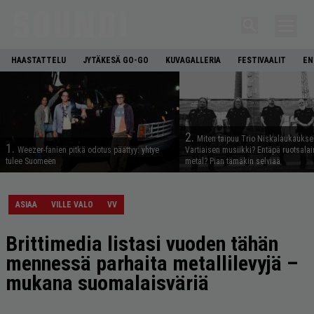
HAASTATTELU
JYTÄKESÄ GO-GO
KUVAGALLERIA
FESTIVAALIT
EN
2.
Miten taipuu Trio Niskalaukaukse
1.
Weezer-fanien pitkä odotus päättyy: yhtye
Vartiaisen musiikki? Entäpä ruotsala
tulee Suomeen
metal? Pian tämäkin selviää
ASIAA
VILLE VALO
VV
Brittimedia listasi vuoden tähän
mennessä parhaita metallilevyjä –
mukana suomalaisväriä