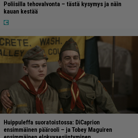
Poliisilla tehovalvonta – tästä kysymys ja näin
kauan kestää
Huippuleffa suoratoistossa: DiCaprion
ensimmäinen päärooli – ja Tobey Maguiren
ensimmäinen elokuvaesiintyminen