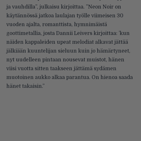
ja vauhdilla”, julkaisu kirjoittaa. ”Neon Noir on
käytännössä jatkoa laulajan työlle viimeisen 30
vuoden ajalta, romanttista, hymnimäistä
goottimetallia, josta Dannii Leivers kirjoittaa: ’kun
näiden kappaleiden upeat melodiat alkavat jättää
jälkiään kuuntelijan sieluun kuin jo hämärtyneet,
nyt uudelleen pintaan nousevat muistot, hänen
viisi vuotta sitten taakseen jättämä sydämen
muotoinen aukko alkaa parantua. On hienoa saada
hänet takaisin.”