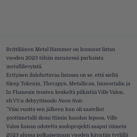
Brittiläinen
Metal Hammer
on koonnut listan
vuoden 2023 tähän mennessä parhaista
metallilevyistä.
Erityisen ilahduttavaa listassa on se, että sieltä
Sleep Tokenin, Therapyn, Metallican, Immortalin ja
In Flamesin teosten keskeltä pilkistää Ville Valon,
eli VV:n debyyttisoolo
Neon Noir
.
”Viisi vuotta sen jälkeen kun oli saatellut
goottimetalli-ikoni Himin haudan lepoon, Ville
Valon kauan odotettu sooloprojekti saapui viimein
2023 alussa polkaisemaan vuoden käyntiin tyylillä