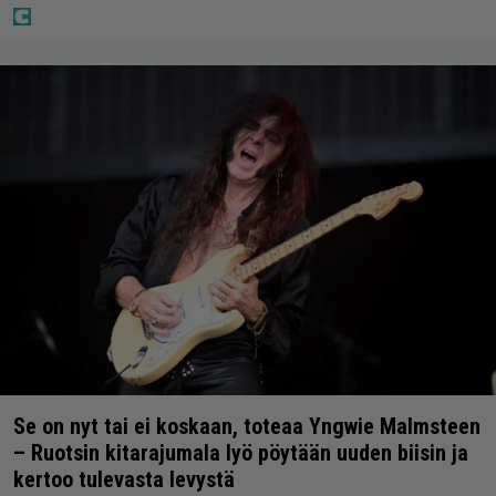
Se on nyt tai ei koskaan, toteaa Yngwie Malmsteen
– Ruotsin kitarajumala lyö pöytään uuden biisin ja
kertoo tulevasta levystä