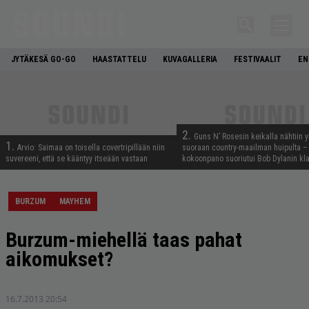
JYTÄKESÄ GO-GO
HAASTATTELU
KUVAGALLERIA
FESTIVAALIT
EN
2.
Guns N’ Rosesin keikalla nähtiin y
1.
Arvio: Saimaa on toisella covertripillään niin
suoraan country-maailman huipulta –
suvereeni, että se kääntyy itseään vastaan
kokoonpano suoriutui Bob Dylanin kl
BURZUM
MAYHEM
Burzum-miehellä taas pahat
aikomukset?
16.7.2013 20:54