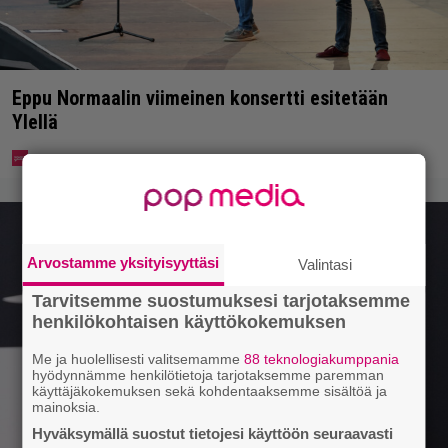
Eppu Normaalin viimeinen konsertti esitetään
Ylellä
Arvostamme yksityisyyttäsi
Valintasi
Tarvitsemme suostumuksesi tarjotaksemme
henkilökohtaisen käyttökokemuksen
Me ja huolellisesti valitsemamme
88 teknologiakumppania
hyödynnämme henkilötietoja tarjotaksemme paremman
käyttäjäkokemuksen sekä kohdentaaksemme sisältöä ja
mainoksia.
Hyväksymällä suostut tietojesi käyttöön seuraavasti