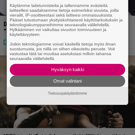
Käytämme laitetunnisteita ja tallennamme evästeitä
laitteellesi saadaksemme tietoja esimerkiksi sivuista, joilla
vierailit, IP-osoitteestasi sekä laitteesi ominaisuuksista.
Pääset tutustumaan yksityiskohtaisesti käyttötarkoituksiin ja
Diandra julkaisi upeita kuvia Helsingistä –
teknologiakumppaneihimme seuraavalla välilehdellä.
Hylkääminen voi vaikuttaa sivuston toimivuuteen ja
”Puitteet kohdillaan”
käytettävyyteen.
Jotkin teknologiamme voivat käsitellä tietoja myös ilman
suostumusta, jos niillä on siihen oikeutettu peruste. Voit
vastustaa tätä tai muuttaa asetuksiasi milloin tahansa
seuraavalla välilehdellä.
Hyväksyn kaikki
Omat valintani
Tietosuojakäytäntömme