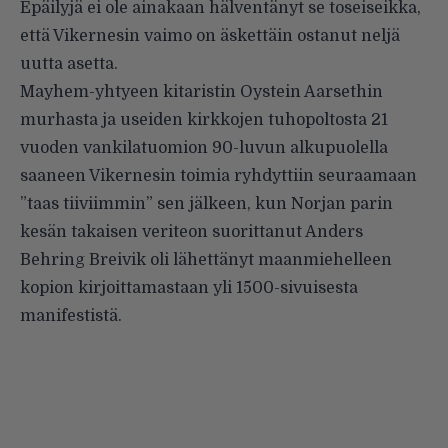
Epäilyjä ei ole ainakaan hälventänyt se toseiseikka,
että Vikernesin vaimo on äskettäin ostanut neljä
uutta asetta.
Mayhem-yhtyeen kitaristin Oystein Aarsethin
murhasta ja useiden kirkkojen tuhopoltosta 21
vuoden vankilatuomion 90-luvun alkupuolella
saaneen Vikernesin toimia ryhdyttiin seuraamaan
”taas tiiviimmin” sen jälkeen, kun Norjan parin
kesän takaisen veriteon suorittanut Anders
Behring Breivik oli lähettänyt maanmiehelleen
kopion kirjoittamastaan yli 1500-sivuisesta
manifestistä.