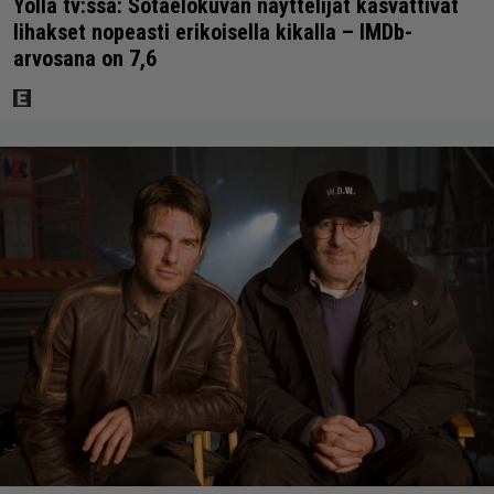
Yöllä tv:ssä: Sotaelokuvan näyttelijät kasvattivat
lihakset nopeasti erikoisella kikalla – IMDb-
arvosana on 7,6