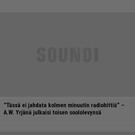
”Tässä ei jahdata kolmen minuutin radiohittiä” –
A.W. Yrjänä julkaisi toisen soololevynsä