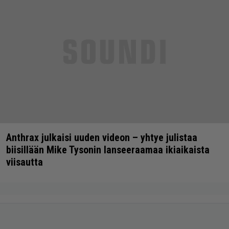
Anthrax julkaisi uuden videon – yhtye julistaa
biisillään Mike Tysonin lanseeraamaa ikiaikaista
viisautta