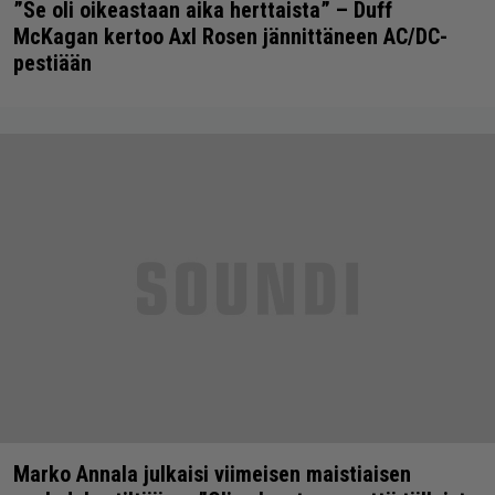
”Se oli oikeastaan aika herttaista” – Duff
McKagan kertoo Axl Rosen jännittäneen AC/DC-
pestiään
Marko Annala julkaisi viimeisen maistiaisen