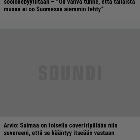
soolodebyytiltään – ”Oli vahva tunne, että tällaista
musaa ei oo Suomessa aiemmin tehty”
Arvio: Saimaa on toisella covertripillään niin
suvereeni, että se kääntyy itseään vastaan