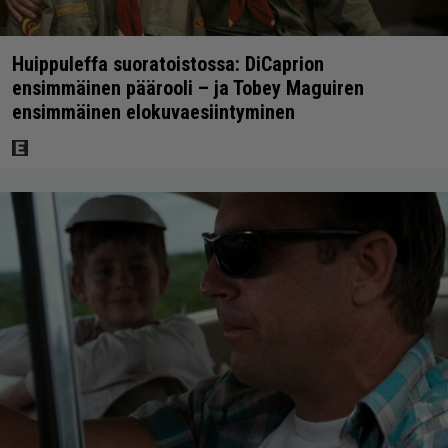
Huippuleffa suoratoistossa: DiCaprion
ensimmäinen päärooli – ja Tobey Maguiren
ensimmäinen elokuvaesiintyminen