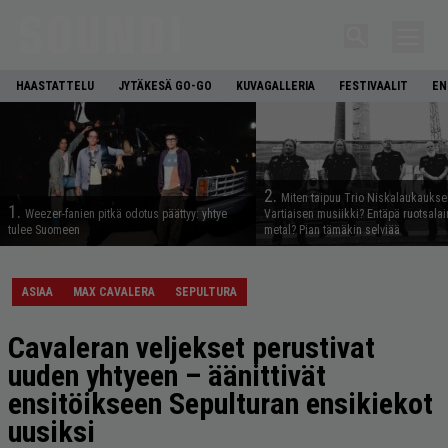
HAASTATTELU
JYTÄKESÄ GO-GO
KUVAGALLERIA
FESTIVAALIT
EN
2.
Miten taipuu Trio Niskalaukaukse
1.
Weezer-fanien pitkä odotus päättyy: yhtye
Vartiaisen musiikki? Entäpä ruotsala
tulee Suomeen
metal? Pian tämäkin selviää
ASIAA
MAX CAVALERA
SEPULTURA
Cavaleran veljekset perustivat
uuden yhtyeen – äänittivät
ensitöikseen Sepulturan ensikiekot
uusiksi