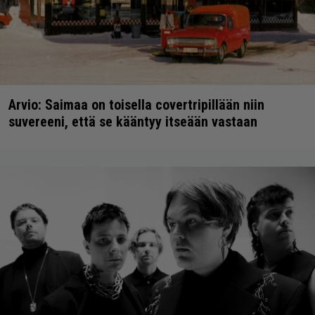
Arvio: Saimaa on toisella covertripillään niin
suvereeni, että se kääntyy itseään vastaan