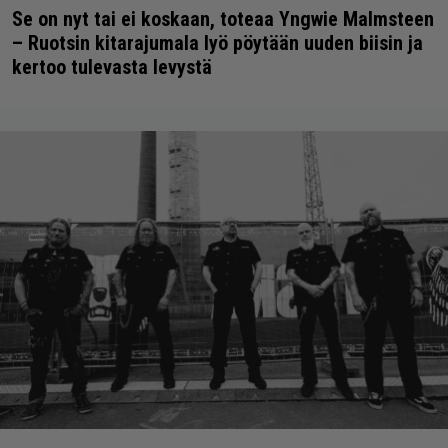
Se on nyt tai ei koskaan, toteaa Yngwie Malmsteen
– Ruotsin kitarajumala lyö pöytään uuden biisin ja
kertoo tulevasta levystä