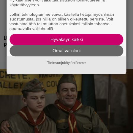
käytettävyyteen.
Jotkin teknologiamme voivat käsitellä tietoja myös ilman
suostumusta, jos niillä on siihen oikeutettu peruste. Voit
vastustaa tätä tai muuttaa asetuksiasi milloin tahansa
seuraavalla välilehdellä.
Uuno: Hjallis Harkimo menee naimisiin Jasmine
Hyväksyn kaikki
Pajarin kanssa
Omat valintani
Tietosuojakäytäntömme