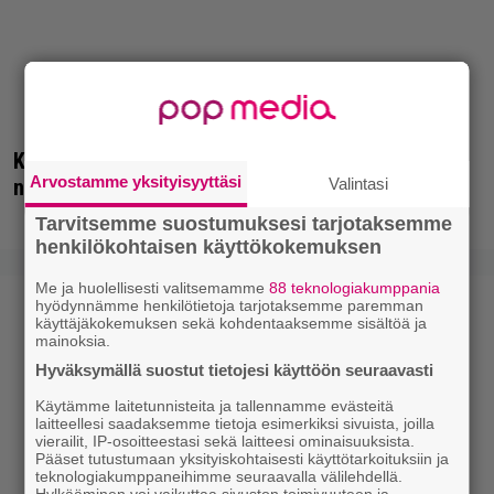
Koululaisille jaetaan ilmaisia heijastinreppuja –
Arvostamme yksityisyyttäsi
Valintasi
näin voit lunastaa omasi S-marketista
Tarvitsemme suostumuksesi tarjotaksemme
henkilökohtaisen käyttökokemuksen
Me ja huolellisesti valitsemamme
88 teknologiakumppania
hyödynnämme henkilötietoja tarjotaksemme paremman
käyttäjäkokemuksen sekä kohdentaaksemme sisältöä ja
mainoksia.
Hyväksymällä suostut tietojesi käyttöön seuraavasti
Käytämme laitetunnisteita ja tallennamme evästeitä
laitteellesi saadaksemme tietoja esimerkiksi sivuista, joilla
vierailit, IP-osoitteestasi sekä laitteesi ominaisuuksista.
Pääset tutustumaan yksityiskohtaisesti käyttötarkoituksiin ja
teknologiakumppaneihimme seuraavalla välilehdellä.
Hylkääminen voi vaikuttaa sivuston toimivuuteen ja