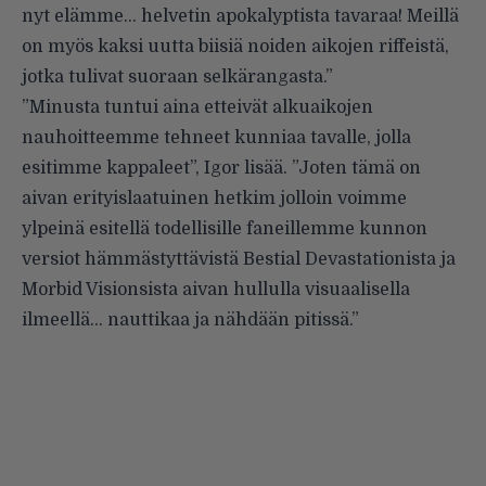
nyt elämme… helvetin apokalyptista tavaraa! Meillä
on myös kaksi uutta biisiä noiden aikojen riffeistä,
jotka tulivat suoraan selkärangasta.”
”Minusta tuntui aina etteivät alkuaikojen
nauhoitteemme tehneet kunniaa tavalle, jolla
esitimme kappaleet”, Igor lisää. ”Joten tämä on
aivan erityislaatuinen hetkim jolloin voimme
ylpeinä esitellä todellisille faneillemme kunnon
versiot hämmästyttävistä Bestial Devastationista ja
Morbid Visionsista aivan hullulla visuaalisella
ilmeellä… nauttikaa ja nähdään pitissä.”