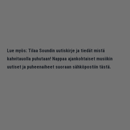
Lue myös:
Tilaa Soundin uutiskirje ja tiedät mistä
kahvitauolla puhutaan! Nappaa ajankohtaiset musiikin
uutiset ja puheenaiheet suoraan sähköpostiin tästä.