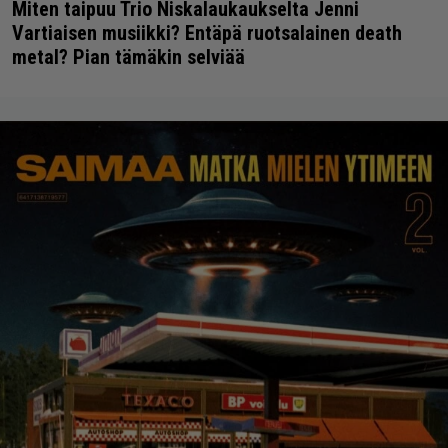
Miten taipuu Trio Niskalaukaukselta Jenni
Vartiaisen musiikki? Entäpä ruotsalainen death
metal? Pian tämäkin selviää