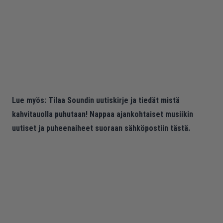
Lue myös:
Tilaa Soundin uutiskirje ja tiedät mistä
kahvitauolla puhutaan! Nappaa ajankohtaiset musiikin
uutiset ja puheenaiheet suoraan sähköpostiin tästä.