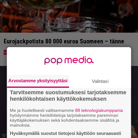
Eurojackpotista 80 000 euroa Suomeen – tänne
Arvostamme yksityisyyttäsi
Valintasi
Tarvitsemme suostumuksesi tarjotaksemme
henkilökohtaisen käyttökokemuksen
Me ja huolellisesti valitsemamme
88 teknologiakumppania
hyödynnämme henkilötietoja tarjotaksemme paremman
käyttäjäkokemuksen sekä kohdentaaksemme sisältöä ja
mainoksia.
Hyväksymällä suostut tietojesi käyttöön seuraavasti