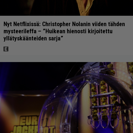
Nyt Netflixissä: Christopher Nolanin viiden tähden
mysteerileffa – ”Huikean hienosti kirjoitettu
yllätyskäänteiden sarja”