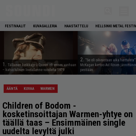
FESTIVAALIT
KUVAGALLERIA
HAASTATTELU
HELLSINKI METAL FESTI
2.
”Se oli oikeastaan aika herttaista”
1.
Tällainen keikkajyrä Queen oli ennen vanhaan
McKagan kertoo Axl Rosen jännittäne
– katso tulinen livetallenne vuodelta 1979
pestiään
ÄÄNTÄ
KUVAA
WARMEN
Children of Bodom -
kosketinsoittajan Warmen-yhtye on
täällä taas – Ensimmäinen single
uudelta levyltä julki