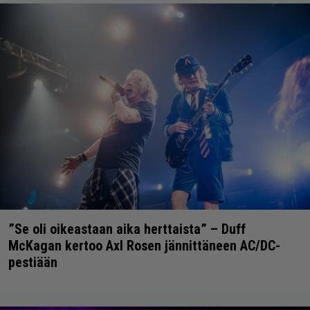
”Se oli oikeastaan aika herttaista” – Duff
McKagan kertoo Axl Rosen jännittäneen AC/DC-
pestiään