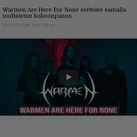
Warmen Are Here For None esittelee samalla
uudistetun kokoonpanon.
16.6.2023 11:44
Vesa Siltanen