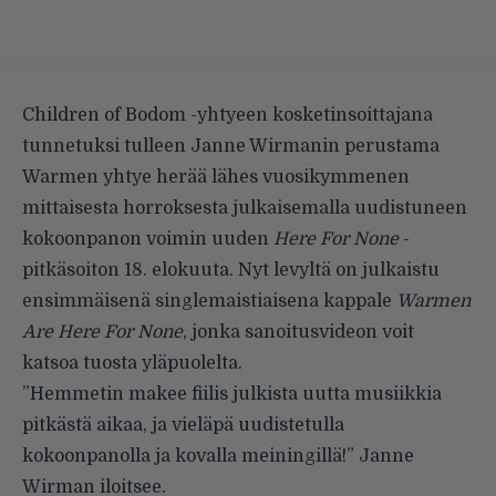
Children of Bodom -yhtyeen kosketinsoittajana
tunnetuksi tulleen Janne Wirmanin perustama
Warmen yhtye herää lähes vuosikymmenen
mittaisesta horroksesta julkaisemalla uudistuneen
kokoonpanon voimin uuden
Here For None
-
pitkäsoiton 18. elokuuta. Nyt levyltä on julkaistu
ensimmäisenä singlemaistiaisena kappale
Warmen
Are Here For None
, jonka sanoitusvideon voit
katsoa tuosta yläpuolelta.
”Hemmetin makee fiilis julkista uutta musiikkia
pitkästä aikaa, ja vieläpä uudistetulla
kokoonpanolla ja kovalla meiningillä!” Janne
Wirman iloitsee.