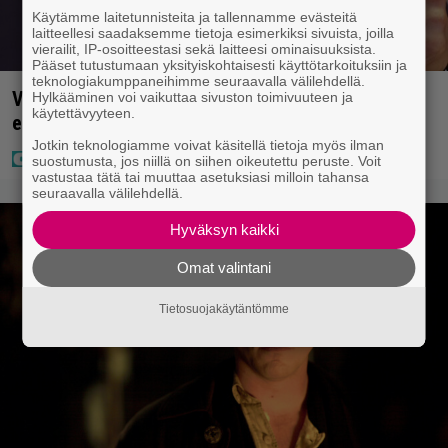
Käytämme laitetunnisteita ja tallennamme evästeitä
laitteellesi saadaksemme tietoja esimerkiksi sivuista, joilla
vierailit, IP-osoitteestasi sekä laitteesi ominaisuuksista.
Pääset tutustumaan yksityiskohtaisesti käyttötarkoituksiin ja
teknologiakumppaneihimme seuraavalla välilehdellä.
Vappu Pimiästä tuli miljoonikko – eikä yksi milli
Hylkääminen voi vaikuttaa sivuston toimivuuteen ja
käytettävyyteen.
edes riitä, näin se tapahtui
Jotkin teknologiamme voivat käsitellä tietoja myös ilman
suostumusta, jos niillä on siihen oikeutettu peruste. Voit
vastustaa tätä tai muuttaa asetuksiasi milloin tahansa
seuraavalla välilehdellä.
Hyväksyn kaikki
Omat valintani
Tietosuojakäytäntömme