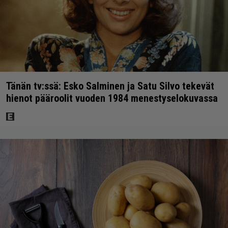
Tänän tv:ssä: Esko Salminen ja Satu Silvo tekevät
hienot pääroolit vuoden 1984 menestyselokuvassa