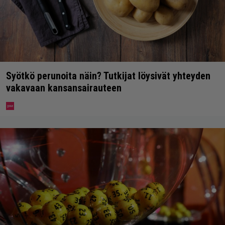
Syötkö perunoita näin? Tutkijat löysivät yhteyden
vakavaan kansansairauteen