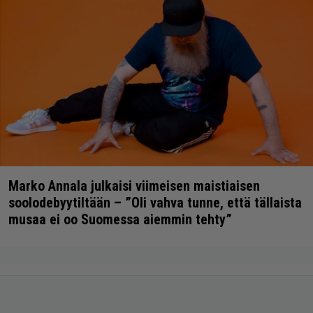
Marko Annala julkaisi viimeisen maistiaisen
soolodebyytiltään – ”Oli vahva tunne, että tällaista
musaa ei oo Suomessa aiemmin tehty”