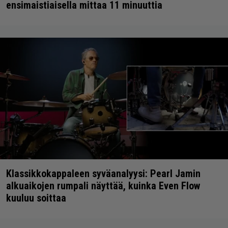
ensimaistiaisella mittaa 11 minuuttia
Klassikkokappaleen syväanalyysi: Pearl Jamin
alkuaikojen rumpali näyttää, kuinka Even Flow
kuuluu soittaa