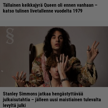
Tällainen keikkajyrä Queen oli ennen vanhaan –
katso tulinen livetallenne vuodelta 1979
Stanley Simmons jatkaa hengästyttävää
julkaisutahtia – jälleen uusi maistiainen tulevalta
levyltä julki