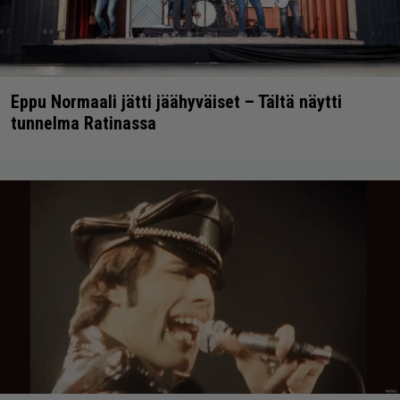
Eppu Normaali jätti jäähyväiset – Tältä näytti
tunnelma Ratinassa