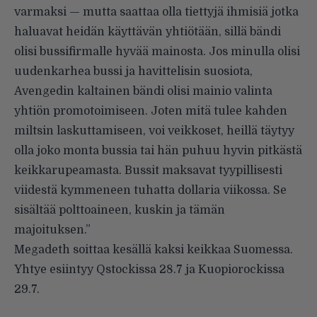
varmaksi — mutta saattaa olla tiettyjä ihmisiä jotka
haluavat heidän käyttävän yhtiötään, sillä bändi
olisi bussifirmalle hyvää mainosta. Jos minulla olisi
uudenkarhea bussi ja havittelisin suosiota,
Avengedin kaltainen bändi olisi mainio valinta
yhtiön promotoimiseen. Joten mitä tulee kahden
miltsin laskuttamiseen, voi veikkoset, heillä täytyy
olla joko monta bussia tai hän puhuu hyvin pitkästä
keikkarupeamasta. Bussit maksavat tyypillisesti
viidestä kymmeneen tuhatta dollaria viikossa. Se
sisältää polttoaineen, kuskin ja tämän
majoituksen.”
Megadeth soittaa kesällä kaksi keikkaa Suomessa.
Yhtye esiintyy Qstockissa 28.7 ja Kuopiorockissa
29.7.