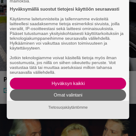
mainoksia.
Hyväksymällä suostut tietojesi käyttöön seuraavasti
Käytämme laitetunnisteita ja tallennamme evästeitä
laitteellesi saadaksemme tietoja esimerkiksi sivuista, joilla
vierailit, IP-osoitteestasi sekä laitteesi ominaisuuksista.
Pääset tutustumaan yksityiskohtaisesti käyttötarkoituksiin ja
teknologiakumppaneihimme seuraavalla välilehdellä.
Hylkääminen voi vaikuttaa sivuston toimivuuteen ja
käytettävyyteen.
Jotkin teknologiamme voivat käsitellä tietoja myös ilman
suostumusta, jos niillä on siihen oikeutettu peruste. Voit
vastustaa tätä tai muuttaa asetuksiasi milloin tahansa
seuraavalla välilehdellä.
Paraisilla surullinen löytö – poliisi aloitti tutkinnat
Hyväksyn kaikki
Omat valintani
Tietosuojakäytäntömme