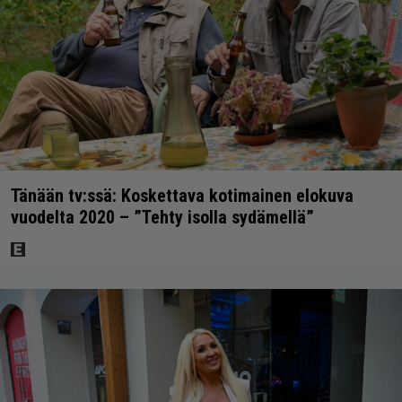
Tänään tv:ssä: Koskettava kotimainen elokuva
vuodelta 2020 – ”Tehty isolla sydämellä”