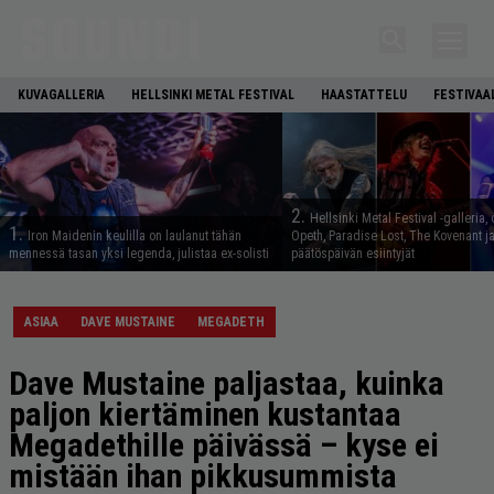
KUVAGALLERIA
HELLSINKI METAL FESTIVAL
HAASTATTELU
FESTIVAA
2.
Hellsinki Metal Festival -galleria, 
1.
Iron Maidenin keulilla on laulanut tähän
Opeth, Paradise Lost, The Kovenant j
mennessä tasan yksi legenda, julistaa ex-solisti
päätöspäivän esiintyjät
ASIAA
DAVE MUSTAINE
MEGADETH
Dave Mustaine paljastaa, kuinka
paljon kiertäminen kustantaa
Megadethille päivässä – kyse ei
mistään ihan pikkusummista