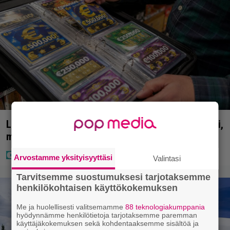
Lapset ostivat isälle lahjaksi arvan – päävoitto tuli,
mutta miten sitten kävikään
Arvostamme yksityisyyttäsi
Valintasi
Tarvitsemme suostumuksesi tarjotaksemme
henkilökohtaisen käyttökokemuksen
Me ja huolellisesti valitsemamme
88 teknologiakumppania
hyödynnämme henkilötietoja tarjotaksemme paremman
käyttäjäkokemuksen sekä kohdentaaksemme sisältöä ja