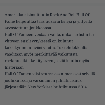
Amerikkalaisinstituutio
Rock And Roll Hall Of
Fame
kelpuuttaa taas uusia artisteja ja yhtyeitä
arvostettuun joukkoonsa.
Hall Of Fameen voidaan valita, mikäli artistin tai
yhtyeen ensilevytyksestä on kulunut
kaksikymmentäviisi vuotta. Toki ehdokkailta
vaaditaan myös merkittävää vaikutusta
rockmusiikin kehitykseen ja sitä kautta myös
historiaan.
Hall Of Famen viisi seuraavaa nimeä ovat selvillä
joulukuussa ja varsinainen juhlatilaisuus
järjestetään New Yorkissa huhtikuussa 2014.