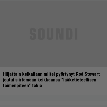
Hiljattain keikallaan miltei pyörtynyt Rod Stewart
joutui siirtämään keikkaansa ”lääketieteellisen
toimenpiteen” takia