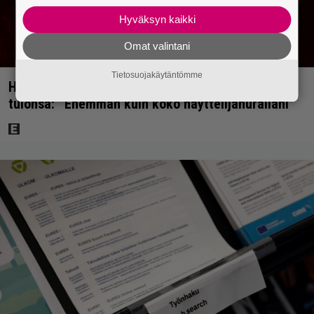
Hyväksyn kaikki
Omat valintani
Tietosuojakäytäntömme
Harry Potter -tähti Jessie Cave paljasti OnlyFans-
tulonsa: ”Enemmän kuin koko näyttelijänurallani”