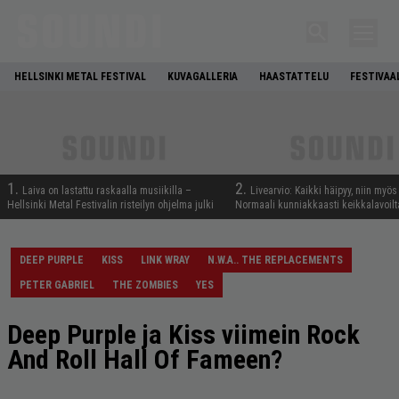
HELLSINKI METAL FESTIVAL
KUVAGALLERIA
HAASTATTELU
FESTIVAA
1.
2.
Laiva on lastattu raskaalla musiikilla –
Livearvio: Kaikki häipyy, niin myö
Hellsinki Metal Festivalin risteilyn ohjelma julki
Normaali kunniakkaasti keikkalavoilt
DEEP PURPLE
KISS
LINK WRAY
N.W.A.. THE REPLACEMENTS
PETER GABRIEL
THE ZOMBIES
YES
Deep Purple ja Kiss viimein Rock
And Roll Hall Of Fameen?