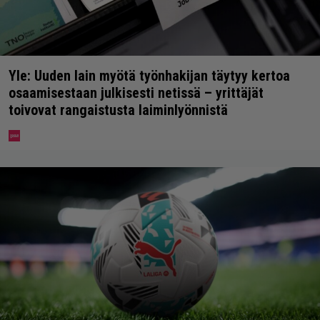
Yle: Uuden lain myötä työnhakijan täytyy kertoa
osaamisestaan julkisesti netissä – yrittäjät
toivovat rangaistusta laiminlyönnistä