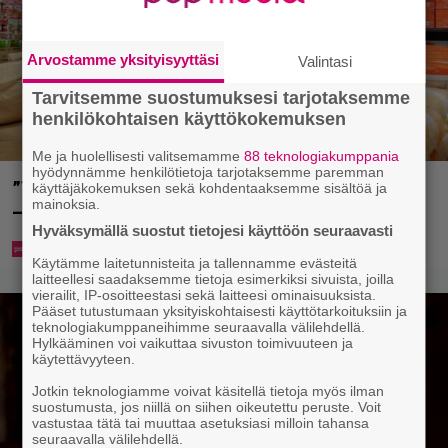
Arvostamme yksityisyyttäsi
Valintasi
Tarvitsemme suostumuksesi tarjotaksemme
henkilökohtaisen käyttökokemuksen
Me ja huolellisesti valitsemamme
88 teknologiakumppania
hyödynnämme henkilötietoja tarjotaksemme paremman
”Tavallista suurempia pakkauksia myös perheille”
käyttäjäkokemuksen sekä kohdentaaksemme sisältöä ja
mainoksia.
– tänne aukee Suomen toinen Prisma Tukku
Hyväksymällä suostut tietojesi käyttöön seuraavasti
Käytämme laitetunnisteita ja tallennamme evästeitä
laitteellesi saadaksemme tietoja esimerkiksi sivuista, joilla
vierailit, IP-osoitteestasi sekä laitteesi ominaisuuksista.
Pääset tutustumaan yksityiskohtaisesti käyttötarkoituksiin ja
teknologiakumppaneihimme seuraavalla välilehdellä.
Hylkääminen voi vaikuttaa sivuston toimivuuteen ja
käytettävyyteen.
Jotkin teknologiamme voivat käsitellä tietoja myös ilman
suostumusta, jos niillä on siihen oikeutettu peruste. Voit
vastustaa tätä tai muuttaa asetuksiasi milloin tahansa
seuraavalla välilehdellä.