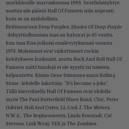
markkinoille marraskuussa 1988. Seattlelaisyhtye
saattaa siis päästä Hall Of Fameen niin nopeasti
kuin se on mahdollista.
Brittisuuruus Deep Purplen
Shades Of Deep Purple
-debyyttialbumista taas on kulunut jo 45 vuotta,
kun taas Kiss julkaisi ensilevytyksensä vuonna
1974. Molemmat ovat vaikuttaneet rockin
kehitykseen huikeasti, mutta Rock And Roll Hall Of
Fameen näitä bändejä ei ole syystä tai toisesta
kelpuutettu. Kissin Gene Simmons sanoi Rolling
Stone -lehdelle äskettäin: ”It’s become a joke”.
Tällä kierroksella Hall Of Fameen ovat ehdolla
myös The Paul Butterfield Blues Band, Chic, Peter
Gabriel, Hall And Oates, LL Cool J, The Meters,
N.W.A., The Replacements, Linda Ronstadt, Cat
Stevens, Link Wray, YES ja The Zombies.