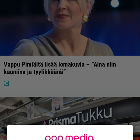
Vappu Pimiältä lisää lomakuvia – ”Aina niin
kauniina ja tyylikkäänä”