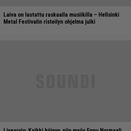
Laiva on lastattu raskaalla musiikilla – Hellsinki
Metal Festivalin risteilyn ohjelma julki
Livearvio: Kaikki häipyy, niin myös Eppu Normaali