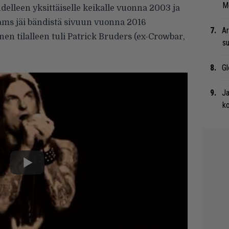
Me
delleen yksittäiselle keikalle vuonna 2003 ja
ams jäi bändistä sivuun vuonna 2016
Ar
en tilalleen tuli Patrick Bruders (ex-Crowbar,
su
Gl
Ja
ko