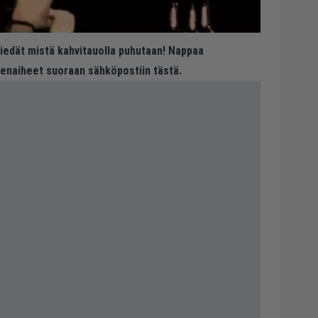
 tiedät mistä kahvitauolla puhutaan! Nappaa
eenaiheet suoraan sähköpostiin tästä.