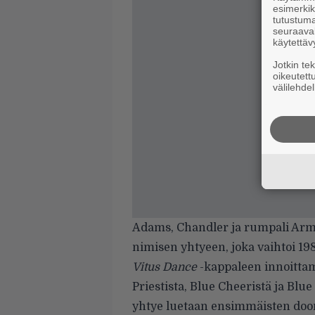
esimerkiks
tutustuma
seuraaval
käytettäv
Jotkin te
oikeutett
välilehdel
Adams, Chandler ja rumpali Arm
nimisen yhtyeen, joka vaihtoi 1
Vitus Dance
-kappaleen innoitta
Priestista, Blue Cheeristä ja Blu
yhtye luetaan ensimmäisten doom