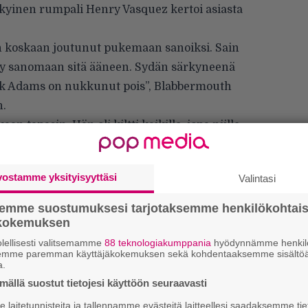
kyinen rumpali Henry Vasquez kertoi asiasta
en koskaan joutunut pukemaan sanoiksi. Sain
ysty sanomaan sitä ääneen. Sydän särkyneenä
ark Adams on nukkunut pois”,
Blabbermouth
n.
an tapasin. Hän oli kiltti kaikille, jopa niille,
. Hän ei koskaan sanonut mitään pahaa
ina jotain hyvää, oli tilanne miten paha
vostamme yksityisyyttäsi
Valintasi
 hänenlaisensa seurassa. Mikään ei ole enää
semme suostumuksesi tarjotaksemme henkilökohtai
ökokemuksen
lellisesti valitsemamme
88 teknologiakumppania
hyödynnämme henkilö
semme paremman käyttäjäkokemuksen sekä kohdentaaksemme sisältöä
a.
ällä suostut tietojesi käyttöön seuraavasti
We
laitetunnisteita ja tallennamme evästeitä laitteellesi saadaksemme tie
t