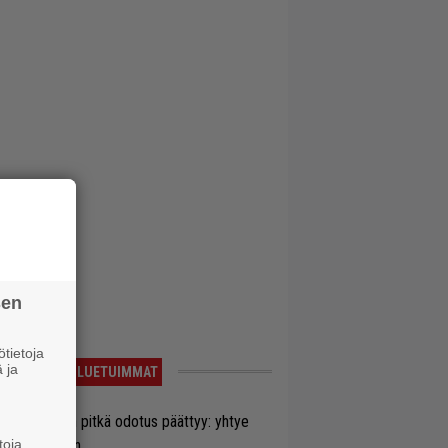
sen
tietoja
 ja
LUETUIMMAT
ezer-fanien pitkä odotus päättyy: yhtye
toja
ulee Suomeen