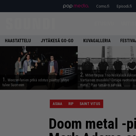
Como.fi
Episodi.fi
ETUSIVU
UUTIS
HAASTATTELU
JYTÄKESÄ GO-GO
KUVAGALLERIA
FESTIVA
2.
Miten taipuu Trio Niskalaukaukse
1.
Weezer-fanien pitkä odotus päättyy: yhtye
Vartiaisen musiikki? Entäpä ruotsala
tulee Suomeen
metal? Pian tämäkin selviää
ASIAA
RIP
SAINT VITUS
Doom metal -pio