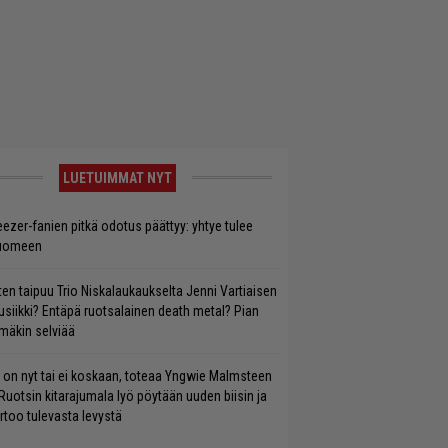
LUETUIMMAT NYT
ezer-fanien pitkä odotus päättyy: yhtye tulee
uomeen
ten taipuu Trio Niskalaukaukselta Jenni Vartiaisen
siikki? Entäpä ruotsalainen death metal? Pian
mäkin selviää
 on nyt tai ei koskaan, toteaa Yngwie Malmsteen
Ruotsin kitarajumala lyö pöytään uuden biisin ja
rtoo tulevasta levystä