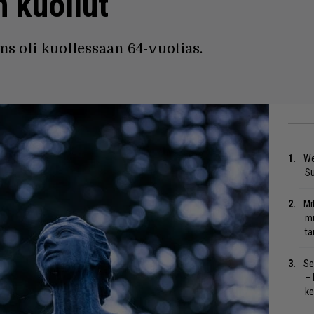
 kuollut
s oli kuollessaan 64-vuotias.
We
S
Mi
mu
tä
Se
– 
ke