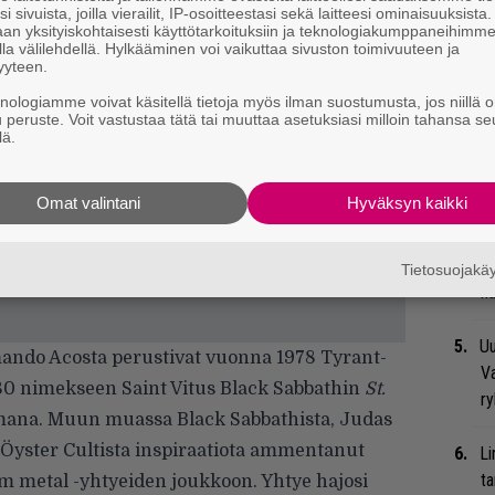
i sivuista, joilla vierailit, IP-osoitteestasi sekä laitteesi ominaisuuksista
an yksityiskohtaisesti käyttötarkoituksiin ja teknologiakumppaneihimm
la välilehdellä. Hylkääminen voi vaikuttaa sivuston toimivuuteen ja
Mi
yyteen.
Va
knologiamme voivat käsitellä tietoja myös ilman suostumusta, jos niillä o
me
u peruste. Voit vastustaa tätä tai muuttaa asetuksiasi milloin tahansa se
lä.
Se
Ma
Omat valintani
Hyväksyn kaikki
uu
Bl
Tietosuojak
nä
Uu
ando Acosta perustivat vuonna 1978 Tyrant-
Va
980 nimekseen Saint Vitus Black Sabbathin
St.
ry
mana. Muun muassa Black Sabbathista, Judas
e Öyster Cultista inspiraatiota ammentanut
Li
ta
 metal -yhtyeiden joukkoon. Yhtye hajosi