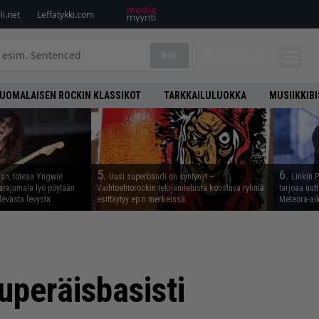
i.net
Leffatykki.com
Etsi
KIRJAUDU
UOMALAISEN ROCKIN KLASSIKOT
TARKKAILULUOKKA
MUSIIKKIB
5.
6.
aan, toteaa Yngwie
Uusi superbändi on syntynyt –
Linkin 
arajumala lyö pöytään
Vaihtoehtorockin tekijämiehistä koostuva ryhmä
tarjoaa uut
levasta levystä
esittäytyy ep:n merkeissä
Meteora-aik
uperäisbasisti