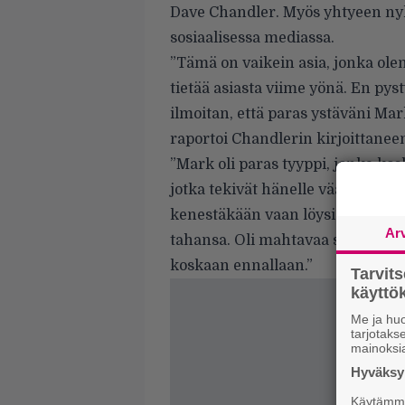
Dave Chandler. Myös yhtyeen ny
sosiaalisessa mediassa.
”Tämä on vaikein asia, jonka ol
tietää asiasta viime yönä. En p
ilmoitan, että paras ystäväni M
raportoi
Chandlerin kirjoittanee
”Mark oli paras tyyppi, jonka koska
jotka tekivät hänelle vääryyksiä
kenestäkään vaan löysi kaikesta a
Ar
tahansa. Oli mahtavaa saada olla
koskaan ennallaan.”
Tarvit
käytt
Me ja huo
tarjotak
mainoksi
Hyväksym
Käytämme 