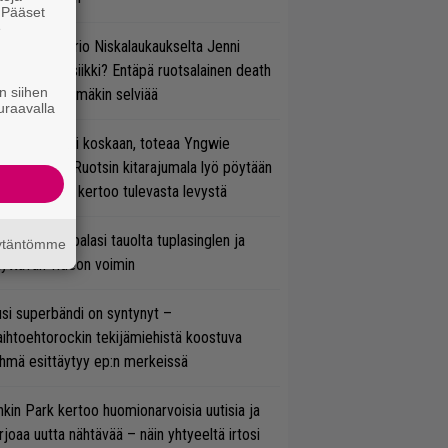
. Pääset
e
ten taipuu Trio Niskalaukaukselta Jenni
rtiaisen musiikki? Entäpä ruotsalainen death
n siihen
tal? Pian tämäkin selviää
uraavalla
 on nyt tai ei koskaan, toteaa Yngwie
lmsteen – Ruotsin kitarajumala lyö pöytään
den biisin ja kertoo tulevasta levystä
ind Channel palasi tauolta tuplasinglen ja
äytäntömme
yttävän videon voimin
si superbändi on syntynyt –
ihtoehtorockin tekijämiehistä koostuva
hmä esittäytyy ep:n merkeissä
nkin Park kertoo huomionarvoisia uutisia ja
rjoaa uutta nähtävää – näin yhtyeeltä irtosi