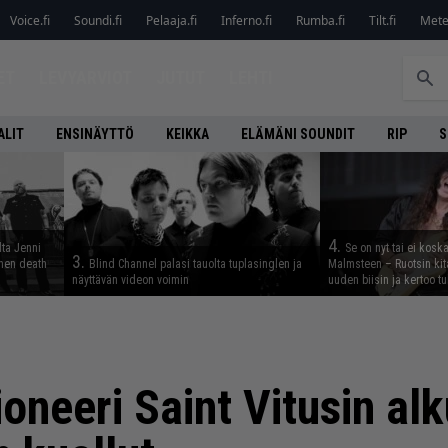
Voice.fi
Soundi.fi
Pelaaja.fi
Inferno.fi
Rumba.fi
Tilt.fi
Metel
ET
LEVYARVIOT
JUTUT
LEHTI
ALIT
ENSINÄYTTÖ
KEIKKA
ELÄMÄNI SOUNDIT
RIP
S
4.
lta Jenni
Se on nyt tai ei kosk
3.
inen death
Blind Channel palasi tauolta tuplasinglen ja
Malmsteen – Ruotsin kit
näyttävän videon voimin
uuden biisin ja kertoo tu
neeri Saint Vitusin alk