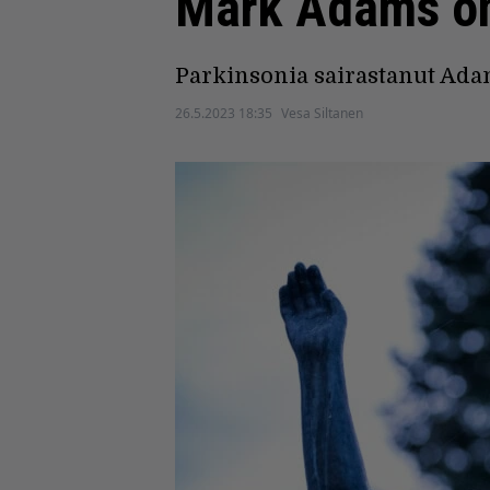
Mark Adams on
Parkinsonia sairastanut Adam
26.5.2023 18:35
Vesa Siltanen