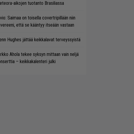
teora-aikojen tuotanto Brasiliassa
vio: Saimaa on toisella covertripillään niin
vereeni, että se kääntyy itseään vastaan
enn Hughes jättää keikkalavat terveyssyistä
rkko Ahola tekee syksyn mittaan vain neljä
nserttia – keikkakalenteri julki