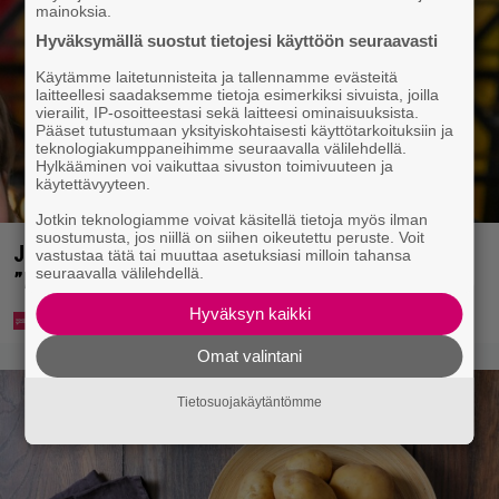
mainoksia.
Hyväksymällä suostut tietojesi käyttöön seuraavasti
Käytämme laitetunnisteita ja tallennamme evästeitä
laitteellesi saadaksemme tietoja esimerkiksi sivuista, joilla
vierailit, IP-osoitteestasi sekä laitteesi ominaisuuksista.
Pääset tutustumaan yksityiskohtaisesti käyttötarkoituksiin ja
teknologiakumppaneihimme seuraavalla välilehdellä.
Hylkääminen voi vaikuttaa sivuston toimivuuteen ja
käytettävyyteen.
Jotkin teknologiamme voivat käsitellä tietoja myös ilman
suostumusta, jos niillä on siihen oikeutettu peruste. Voit
Jani Sievinen kokosi lapsikatraansa yhteen –
vastustaa tätä tai muuttaa asetuksiasi milloin tahansa
seuraavalla välilehdellä.
”Minun suurin perintöni heille”
Hyväksyn kaikki
Omat valintani
Tietosuojakäytäntömme