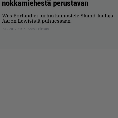
nokkamiehestä perustavan
Wes Borland ei turhia kainostele Staind-laulaja
Aaron Lewisistä puhuessaan.
7.12.2017 21:15
Anssi Eriksson