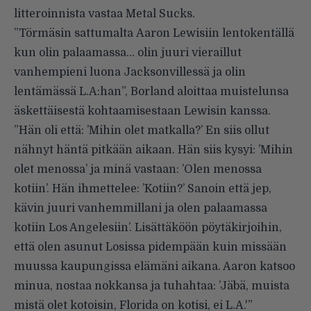
litteroinnista vastaa
Metal Sucks
.
”Törmäsin sattumalta Aaron Lewisiin lentokentällä
kun olin palaamassa… olin juuri vieraillut
vanhempieni luona Jacksonvillessä ja olin
lentämässä L.A:han”, Borland aloittaa muistelunsa
äskettäisestä kohtaamisestaan Lewisin kanssa.
”Hän oli että: ’Mihin olet matkalla?’ En siis ollut
nähnyt häntä pitkään aikaan. Hän siis kysyi: ’Mihin
olet menossa’ ja minä vastaan: ’Olen menossa
kotiin’. Hän ihmettelee: ’Kotiin?’ Sanoin että jep,
kävin juuri vanhemmillani ja olen palaamassa
kotiin Los Angelesiin’. Lisättäköön pöytäkirjoihin,
että olen asunut Losissa pidempään kuin missään
muussa kaupungissa elämäni aikana. Aaron katsoo
minua, nostaa nokkansa ja tuhahtaa: ’Jäbä, muista
mistä olet kotoisin, Florida on kotisi, ei L.A.'”