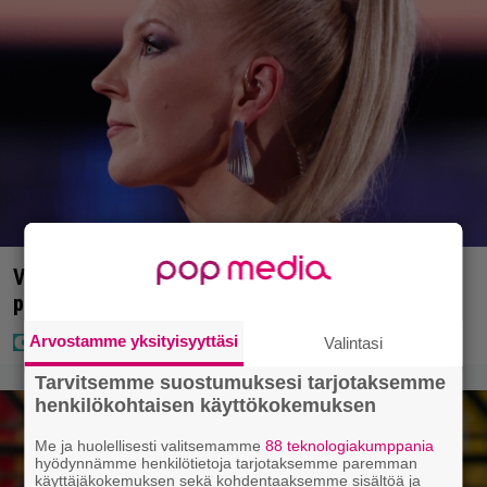
Vappu Pimiä sai huonoa palvelua ravintolassa –
pettyi siellä kahteen asiaan
Arvostamme yksityisyyttäsi
Valintasi
Tarvitsemme suostumuksesi tarjotaksemme
henkilökohtaisen käyttökokemuksen
Me ja huolellisesti valitsemamme
88 teknologiakumppania
hyödynnämme henkilötietoja tarjotaksemme paremman
käyttäjäkokemuksen sekä kohdentaaksemme sisältöä ja