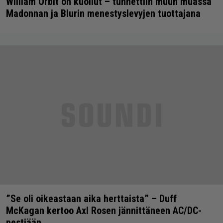
William Orbit on kuollut – tunnettiin muun muassa
Madonnan ja Blurin menestyslevyjen tuottajana
”Se oli oikeastaan aika herttaista” – Duff
McKagan kertoo Axl Rosen jännittäneen AC/DC-
pestiään