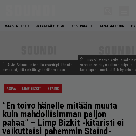
HAASTATTELU
JYTÄKESÄ GO-GO
FESTIVAALIT
KUVAGALLERIA
EN
2.
Guns N’ Rosesin keikalla nähtiin y
1.
Arvio: Saimaa on toisella covertripillään niin
suoraan country-maailman huipulta –
suvereeni, että se kääntyy itseään vastaan
kokoonpano suoriutui Bob Dylanin kl
ASIAA
LIMP BIZKIT
STAIND
”En toivo hänelle mitään muuta
kuin mahdollisimman paljon
pahaa” – Limp Bizkit -kitaristi ei
vaikuttaisi pahemmin Staind-