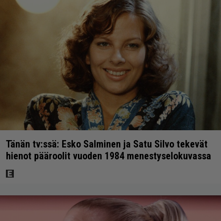
Tänän tv:ssä: Esko Salminen ja Satu Silvo tekevät
hienot pääroolit vuoden 1984 menestyselokuvassa