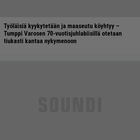
Työläisiä kyykytetään ja maaseutu köyhtyy –
Tumppi Varosen 70-vuotisjuhlabiisillä otetaan
tiukasti kantaa nykymenoon