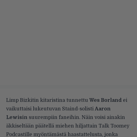
Limp Bizkitin kitaristina tunnettu
Wes Borland
ei
vaikuttaisi lukeutuvan Staind-solisti
Aaron
Lewisin
suurempiin faneihin. Näin voisi ainakin
äkkiseltään päätellä miehen hiljattain
Talk Toomey
Podcastille
myöntämästä haastattelusta, jonka