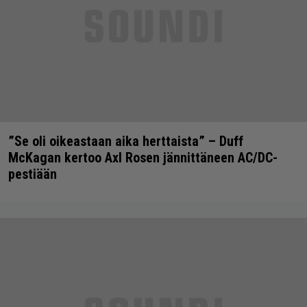
”Se oli oikeastaan aika herttaista” – Duff
McKagan kertoo Axl Rosen jännittäneen AC/DC-
pestiään