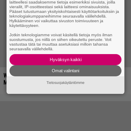
laitteellesi saadaksemme tietoja esimerkiksi sivuista, joilla
vierailit, IP-osoitteestasi sekä laitteesi ominaisuuksista.
Pääset tutustumaan yksityiskohtaisesti käyttötarkoituksiin ja
teknologiakumppaneihimme seuraavalla välilehdellä.
Hylkääminen voi vaikuttaa sivuston toimivuuteen ja
käytettävyyteen.
Jotkin teknologiamme voivat käsitellä tietoja myös ilman
suostumusta, jos niillä on siihen oikeutettu peruste. Voit
vastustaa tätä tai muuttaa asetuksiasi milloin tahansa
seuraavalla välilehdellä.
Hyväksyn kaikki
Omat valintani
William Orbit on kuollut – tunnettiin muun muassa
Madonnan ja Blurin menestyslevyjen tuottajana
Tietosuojakäytäntömme