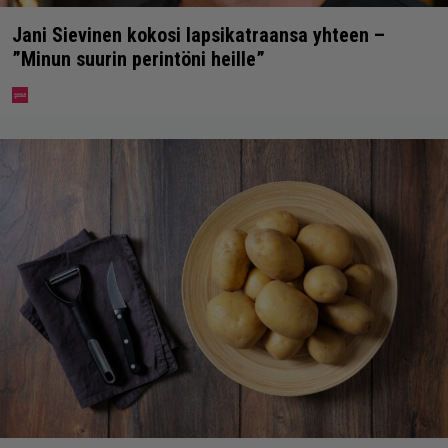
Jani Sievinen kokosi lapsikatraansa yhteen –
”Minun suurin perintöni heille”