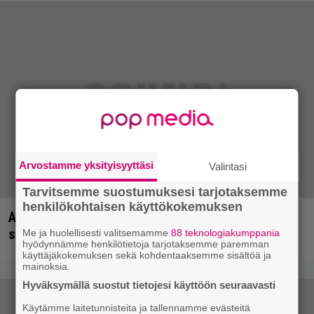
Arvostamme yksityisyyttäsi
Valintasi
Tarvitsemme suostumuksesi tarjotaksemme
henkilökohtaisen käyttökokemuksen
Arvio: Saimaa on toisella covertripillään niin
suvereeni, että se kääntyy itseään vastaan
Me ja huolellisesti valitsemamme
88 teknologiakumppania
hyödynnämme henkilötietoja tarjotaksemme paremman
käyttäjäkokemuksen sekä kohdentaaksemme sisältöä ja
mainoksia.
Hyväksymällä suostut tietojesi käyttöön seuraavasti
Käytämme laitetunnisteita ja tallennamme evästeitä