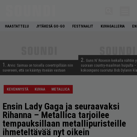
HAASTATTELU
JYTÄKESÄ GO-GO
FESTIVAALIT
KUVAGALLERIA
EN
2.
Guns N’ Rosesin keikalla nähtiin y
1.
Arvio: Saimaa on toisella covertripillään niin
suoraan country-maailman huipulta –
suvereeni, että se kääntyy itseään vastaan
kokoonpano suoriutui Bob Dylanin kl
KEVENNYSTÄ
KUVAA
METALLICA
Ensin Lady Gaga ja seuraavaksi
Rihanna – Metallica tarjoilee
tempauksillaan metallipuristeille
ihmeteltävää nyt oikein