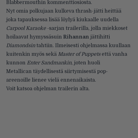
Blabbermouthin
kommenttiosiosta
.
Nyt omia polkujaan kulkeva thrash-jätti heittää
joka tapauksessa lisää löylyä kiukaalle uudella
Carpool Karaoke
-sarjan trailerilla, jolla miekkoset
hoilaavat hymyssäsuin
Rihannan
jättihitti
Diamondsin
tahtiin. Ilmeisesti ohjelmassa kuullaan
kuitenkin myös sekä
Master of Puppets
että vanha
kunnon
Enter Sandmankin
, joten huoli
Metallican täydellisestä siirtymisestä pop-
areenoille lienee vielä ennenaikaista.
Voit katsoa ohjelman trailerin alta.