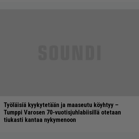
Työläisiä kyykytetään ja maaseutu köyhtyy –
Tumppi Varosen 70-vuotisjuhlabiisillä otetaan
tiukasti kantaa nykymenoon