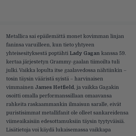
Metallica sai epäilemättä monet kovimman linjan
faninsa varuilleen, kun
tieto
yhtyeen
yhteisesityksestä poptähti
Lady Gagan
kanssa 59.
kertaa järjestetyn Grammy-gaalan tiimoilta tuli
julki. Vaikka lopulta itse gaalavedossa
nähtiinkin
–
tosin täysin vääristä syistä – harvinaisen
vimmainen
James Hetfield
, ja vaikka Gagakin
osoitti omalla performanssillaan omaavansa
rahkeita raskaammankin ilmaisun saralle, eivät
puristisimmat metallifanit ole olleet sankareidensa
viimeaikaisiin edesottamuksiin täysin tyytyväisiä.
Lisätietoja voi käydä lukaisemassa vaikkapa