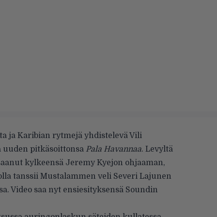
a ja Karibian rytmejä yhdistelevä Vili
a uuden pitkäsoittonsa
Pala Havannaa
. Levyltä
 saanut kylkeensä Jeremy Kyejon ohjaaman,
olla tanssii Mustalammen veli Severi Lajunen
a. Video saa nyt ensiesityksensä Soundin