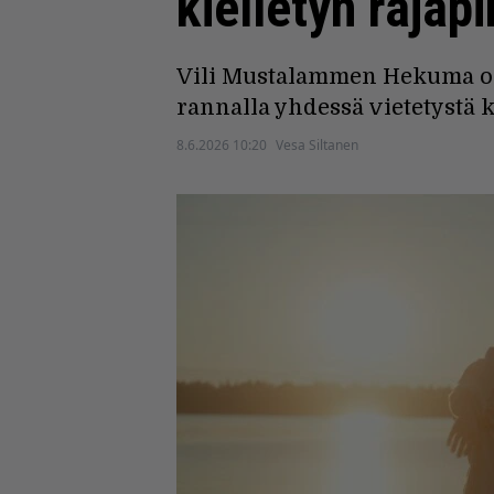
kielletyn rajap
Vili Mustalammen Hekuma on 
rannalla yhdessä vietetystä k
8.6.2026 10:20
Vesa Siltanen