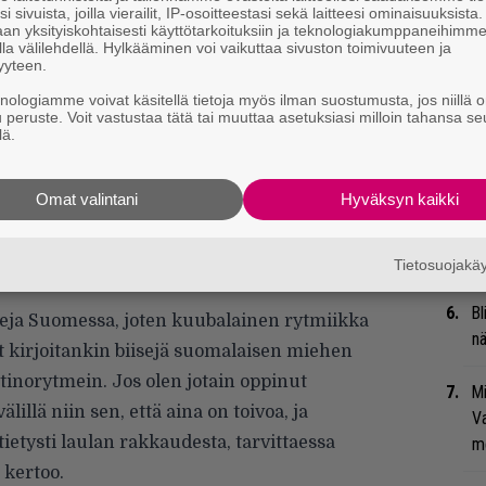
i sivuista, joilla vierailit, IP-osoitteestasi sekä laitteesi ominaisuuksista
ä rytmisektion muodostavat Ricardo Padilla ja
an yksityiskohtaisesti käyttötarkoituksiin ja teknologiakumppaneihimm
evyn rumpuraidoista vastaa legendaarinen
la välilehdellä. Hylkääminen voi vaikuttaa sivuston toimivuuteen ja
Gl
yyteen.
visektioon kuuluvat Teemu Mattsson (UMO),
knologiamme voivat käsitellä tietoja myös ilman suostumusta, jos niillä o
Li
rika Vikman, Tanssii tähtien kanssa), Heikki
u peruste. Voit vastustaa tätä tai muuttaa asetuksiasi milloin tahansa se
ta
lä.
 Jimi Tenor Band) ja Janne Huttunen (Sunrise
Me
Omat valintani
Hyväksyn kaikki
 biisintekoon osallistuneen kitaristi
Nä
n sanoittaja Eija Hinkkala, joka on kirjoittanut
tu
Di
sniskalle, Laura Voutilaiselle ja Katri
Tietosuojak
Bl
reja Suomessa, joten kuubalainen rytmiikka
nä
 kirjoitankin biisejä suomalaisen miehen
tinorytmein. Jos olen jotain oppinut
Mi
illä niin sen, että aina on toivoa, ja
Va
tietysti laulan rakkaudesta, tarvittaessa
me
 kertoo.