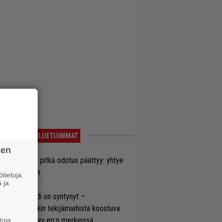
LUETUIMMAT
sen
ezer-fanien pitkä odotus päättyy: yhtye
ulee Suomeen
tietoja
 ja
si superbändi on syntynyt –
ihtoehtorockin tekijämiehistä koostuva
hmä esittäytyy ep:n merkeissä
toja