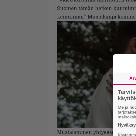
”Video kuvattiin merituulen tuo
Suomen tämän hetken kuumimma
keinunnan”, Mustalampi kommen
Ar
Tarvit
käytt
Me ja huo
tarjotak
mainoksi
Hyväksym
Mustalammen yhtyeeseen kuuluva
Käytämme 