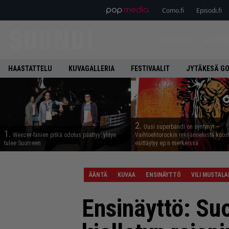
Como.fi
Episodi.fi
ETUSIVU
UUTIS
HAASTATTELU
KUVAGALLERIA
FESTIVAALIT
JYTÄKESÄ G
2.
Uusi superbändi on syntynyt –
1.
Weezer-fanien pitkä odotus päättyy: yhtye
Vaihtoehtorockin tekijämiehistä koos
tulee Suomeen
esittäytyy ep:n merkeissä
ÄÄNTÄ
KUVAA
ENSINÄYTTÖ
VILI MUSTALA
Ensinäyttö: Suo