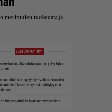
inan
 merituulen tuoksusta ja
LUETUIMMAT NYT
ezer-fanien pitkä odotus päättyy: yhtye tulee
uomeen
si superbändi on syntynyt – Vaihtoehtorockin
kijämiehistä koostuva ryhmä esittäytyy ep:n
rkeissä
enn Hughes jättää keikkalavat terveyssyistä