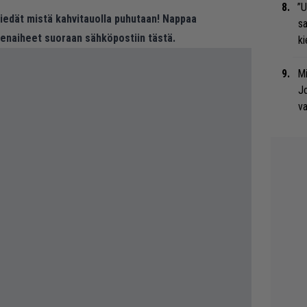
”U
 tiedät mistä kahvitauolla puhutaan! Nappaa
s
eenaiheet suoraan sähköpostiin tästä.
ki
Mi
Jo
va