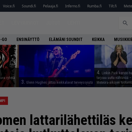
Voice.fi
Soundi.fi
Pelaaja.fi
Inferno.fi
Rumba.fi
Tilt.fi
Metel
ET
LEVYARVIOT
JUTUT
LEHTI
O-GO
ENSINÄYTTÖ
ELÄMÄNI SOUNDIT
KEIKKA
MUSIIKKI
4.
Linkin Park kertoo h
tuva ryhmä
tarjoaa uutta nähtävää – 
3.
Glenn Hughes jättää keikkalavat terveyssyistä
Meteora-aikojen tuotanto
MPI
men lattarilähettiläs ke