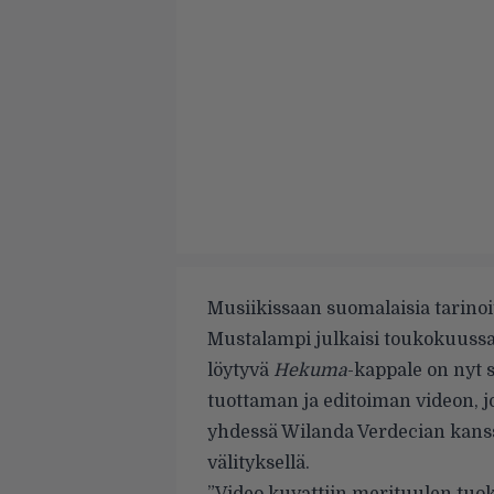
Musiikissaan suomalaisia tarinoit
Mustalampi julkaisi toukokuuss
löytyvä
Hekuma
-kappale on nyt
tuottaman ja editoiman videon, j
yhdessä Wilanda Verdecian kanss
välityksellä.