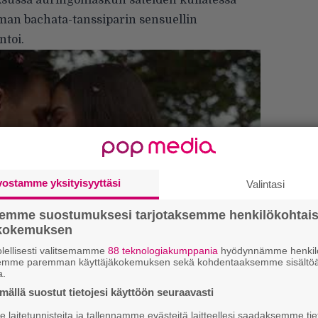
ksussa auringonlaskun säteiden kullatessa
n bachata-tanssiparin sensuellin
toi.
vostamme yksityisyyttäsi
Valintasi
semme suostumuksesi tarjotaksemme henkilökohtai
ökokemuksen
We
t
lellisesti valitsemamme
88 teknologiakumppania
hyödynnämme henkilö
semme paremman käyttäjäkokemuksen sekä kohdentaaksemme sisältöä
a.
Uu
ällä suostut tietojesi käyttöön seuraavasti
Va
t kitaristi Janne Halonen (Helsinki-Cotonou
ry
laitetunnisteita ja tallennamme evästeitä laitteellesi saadaksemme tie