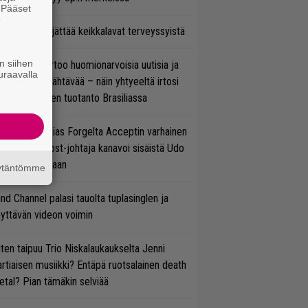
. Pääset
e
enn Hughes jättää keikkalavat terveyssyistä
n siihen
nkin Park kertoo huomionarvoisia uutisia ja
uraavalla
rjoaa uutta nähtävää – näin yhtyeeltä irtosi
teora-aikojen tuotanto Brasiliassa
in sujuu Tobias Forgelta Acceptin varhainen
otanto – Ghost-johtaja kanavoi sisäistä Udo
rkschneideriaan
äytäntömme
ind Channel palasi tauolta tuplasinglen ja
yttävän videon voimin
ten taipuu Trio Niskalaukaukselta Jenni
rtiaisen musiikki? Entäpä ruotsalainen death
tal? Pian tämäkin selviää