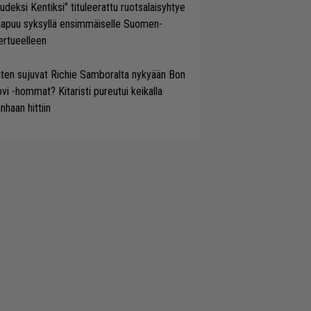
udeksi Kentiksi” tituleerattu ruotsalaisyhtye
aapuu syksyllä ensimmäiselle Suomen-
ertueelleen
ten sujuvat Richie Samboralta nykyään Bon
vi -hommat? Kitaristi pureutui keikalla
nhaan hittiin