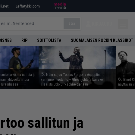
i.net
Leffatykki.com
Etsi
KIRJAUDU
BISNES
RIP
SOITTOLISTA
SUOMALAISEN ROCKIN KLASSIKOT
5.
uomionarvoisia uutisia ja
Näin sujuu Tobias Forgelta Acceptin
6.
näin yhtyeeltä irtosi
varhainen tuotanto – Ghost-johtaja kanavoi
Blind Ch
 Brasiliassa
sisäistä Udo Dirkschneideriaan
näyttävän v
rtoo sallitun ja