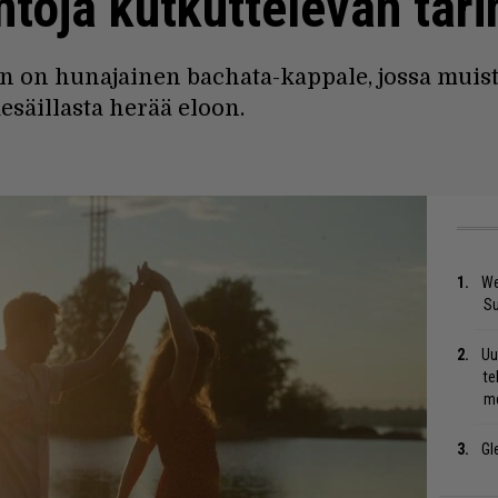
intoja kutkuttelevan tar
on hunajainen bachata-kappale, jossa muisto
esäillasta herää eloon.
We
S
Uu
te
me
Gl