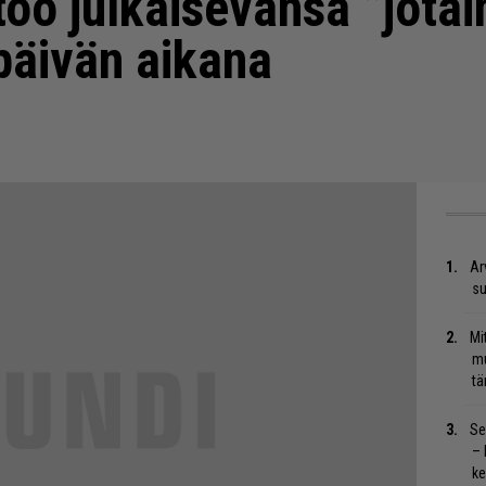
too julkaisevansa ”jotai
päivän aikana
Ar
su
Mi
mu
tä
Se
– 
ke