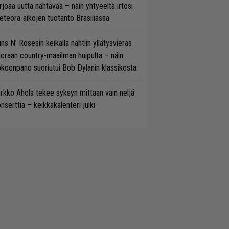
rjoaa uutta nähtävää – näin yhtyeeltä irtosi
teora-aikojen tuotanto Brasiliassa
ns N’ Rosesin keikalla nähtiin yllätysvieras
oraan country-maailman huipulta – näin
koonpano suoriutui Bob Dylanin klassikosta
rkko Ahola tekee syksyn mittaan vain neljä
nserttia – keikkakalenteri julki