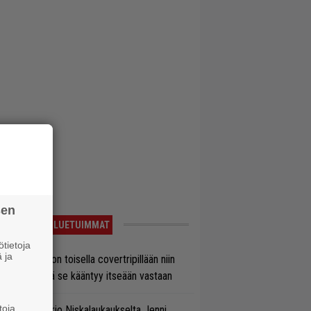
sen
LUETUIMMAT
tietoja
 ja
vio: Saimaa on toisella covertripillään niin
vereeni, että se kääntyy itseään vastaan
toja
ten taipuu Trio Niskalaukaukselta Jenni