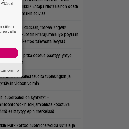
. Pääset
rtiaisen musiikki? Entäpä ruotsalainen death
e
tal? Pian tämäkin selviää
n siihen
 on nyt tai ei koskaan, toteaa Yngwie
uraavalla
lmsteen – Ruotsin kitarajumala lyö pöytään
den biisin ja kertoo tulevasta levystä
ezer-fanien pitkä odotus päättyy: yhtye
ulee Suomeen
äytäntömme
ind Channel palasi tauolta tuplasinglen ja
yttävän videon voimin
si superbändi on syntynyt –
ihtoehtorockin tekijämiehistä koostuva
hmä esittäytyy ep:n merkeissä
nkin Park kertoo huomionarvoisia uutisia ja