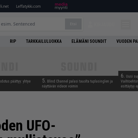
i.net
Leffatykki.com
Etsi
KIRJAUDU
RIP
TARKKAILULUOKKA
ELÄMÄNI SOUNDIT
VUODEN PA
6.
Uusi su
5.
odotus päättyy: yhtye
Blind Channel palasi tauolta tuplasinglen ja
Vaihtoehto
näyttävän videon voimin
esittäytyy 
uoden UFO-