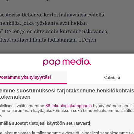
osteissa DeLonge kertoi haluavansa esitellä
 henkilöä, jotka työskentelevät heidän
a”. DeLonge on sittemmin kertonut uskovansa,
tukset auttavat häntä todistamaan UFOjen
julkaisemalla kiitosvideolla nykyisin Angels
va DeLonge kertoo olevansa hyvin samanlainen
at. DeLonge kertoo videolla viettäneensä
vostamme yksityisyyttäsi
Valintasi
tta lukien yötä myöten muun muassa
 aluksista, Antarktiksesta, Marsista ja kuun
semme suostumuksesi tarjotaksemme henkilökohtai
ökokemuksen
lellisesti valitsemamme
88 teknologiakumppania
hyödynnämme henkilö
semme paremman käyttäjäkokemuksen sekä kohdentaaksemme sisältöä
Ar
a.
su
ällä suostut tietojesi käyttöön seuraavasti
laitetunnisteita ja tallennamme evästeitä laitteellesi saadaksemme tie
Mi