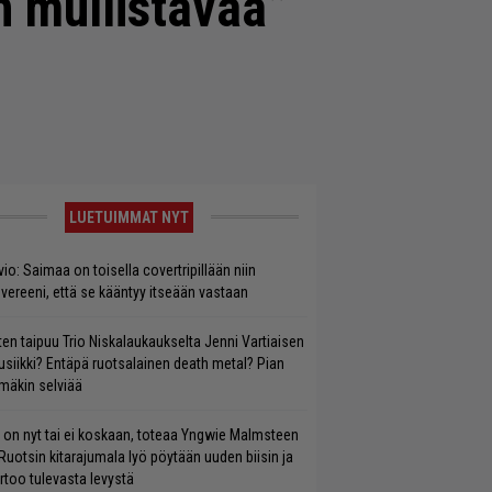
n mullistavaa”
LUETUIMMAT NYT
vio: Saimaa on toisella covertripillään niin
vereeni, että se kääntyy itseään vastaan
ten taipuu Trio Niskalaukaukselta Jenni Vartiaisen
siikki? Entäpä ruotsalainen death metal? Pian
mäkin selviää
 on nyt tai ei koskaan, toteaa Yngwie Malmsteen
Ruotsin kitarajumala lyö pöytään uuden biisin ja
rtoo tulevasta levystä