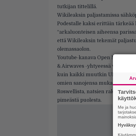
tutkijan tittelillä.
Wikileaksin paljastamissa sähköp
Podestalle kaksi erittäin tärkeää
“arkaluonteisen aiheensa pariss
että Wikileaksin tekemät paljas
olemassaolon.
Youtube-kanava Open Minds TV:n 
& Airwaves -yhtyeessä vaikutta
kuin kaikki muutkin UFO-intoilij
Ar
omien sanojensa mukaan 20 vuo
Roswellista, natsien rakentamista
Tarvit
käytt
pimeästä puolesta.
Me ja huo
tarjotak
mainoksi
Hyväksym
Käytämme 