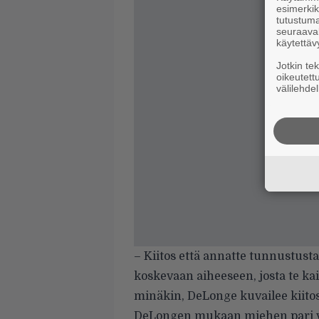
esimerkiks
tutustuma
seuraaval
käytettäv
Jotkin te
oikeutett
välilehdel
– Kiitos että annatte tunnustusta
koskevaan aiheeseen, josta te kai
minäkin, DeLonge kuvailee kiitos
DeLongen mukaan miehen pari vii