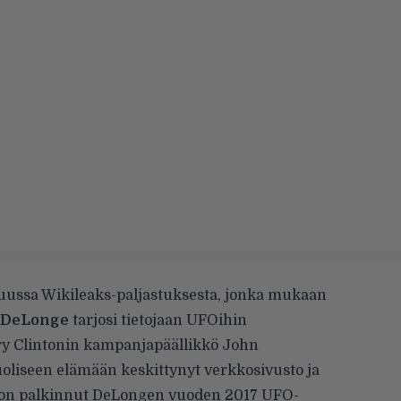
kuussa
Wikileaks-paljastuksesta
, jonka mukaan
 DeLonge
tarjosi tietojaan UFOihin
ary Clintonin kampanjapäällikkö John
oliseen elämään keskittynyt verkkosivusto ja
on palkinnut DeLongen vuoden 2017 UFO-