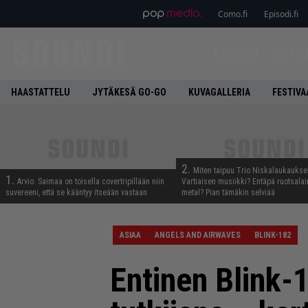
Como.fi
Episodi.fi
ETUSIVU
UUTIS
HAASTATTELU
JYTÄKESÄ GO-GO
KUVAGALLERIA
FESTIVA
2.
Miten taipuu Trio Niskalaukaukse
1.
Arvio: Saimaa on toisella covertripillään niin
Vartiaisen musiikki? Entäpä ruotsala
suvereeni, että se kääntyy itseään vastaan
metal? Pian tämäkin selviää
ASIAA
ANGELS AND AIRWAVES
BLINK-182
Entinen Blink-1