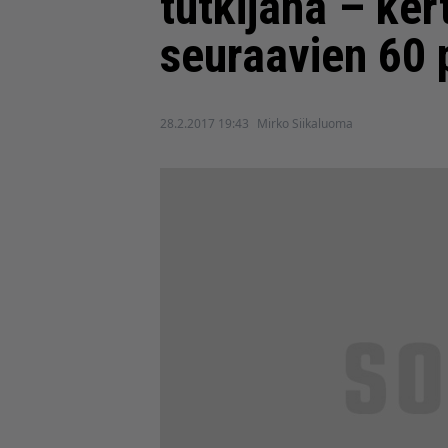
tutkijana – ker
seuraavien 60 
28.2.2017 19:43
Mirko Siikaluoma