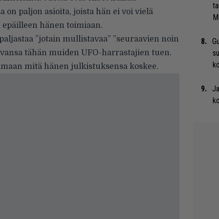
ta
 paljon asioita, joista hän ei voi vielä
Me
 epäilleen hänen toimiaan.
aljastaa ”jotain mullistavaa” ”seuraavien noin
Gu
sevansa tähän muiden UFO-harrastajien tuen.
su
ko
tamaan mitä hänen julkistuksensa koskee.
Ja
ko