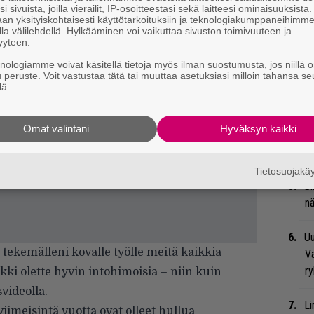
i sivuista, joilla vierailit, IP-osoitteestasi sekä laitteesi ominaisuuksista
Va
an yksityiskohtaisesti käyttötarkoituksiin ja teknologiakumppaneihimm
la välilehdellä. Hylkääminen voi vaikuttaa sivuston toimivuuteen ja
me
yyteen.
knologiamme voivat käsitellä tietoja myös ilman suostumusta, jos niillä o
Se
u peruste. Voit vastustaa tätä tai muuttaa asetuksiasi milloin tahansa se
Ma
lä.
uu
Omat valintani
Hyväksyn kaikki
We
t
Tietosuojak
Bl
nä
Uu
 tekemälleni kovalle työlle meitä kaikkia
Va
ry
kki olette hyvin intohimoisia – niin kuin
videolla.
Li
meisintä vuotta ovat olleet hullua