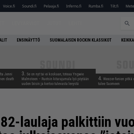
Voice.fi
Soundi.fi
Pelaaja.fi
Inferno.fi
Rumba.fi
Tilt.fi
Metel
ET
LEVYARVIOT
JUTUT
LEHTI
ALIT
ENSINÄYTTÖ
SUOMALAISEN ROCKIN KLASSIKOT
KEIKKA
3.
lta Jenni
Se on nyt tai ei koskaan, toteaa Yngwie
4.
inen death
Malmsteen – Ruotsin kitarajumala lyö pöytään
Weezer-fanien pitkä 
uuden biisin ja kertoo tulevasta levystä
tulee Suomeen
82-laulaja palkittiin v