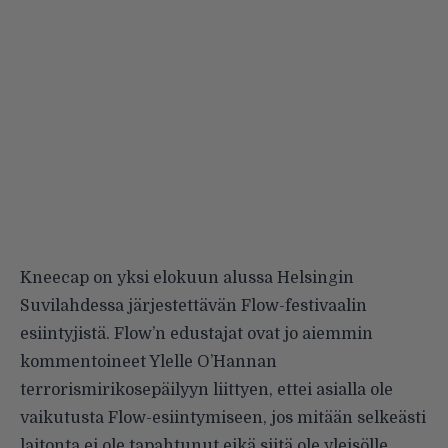
Kneecap on yksi elokuun alussa Helsingin
Suvilahdessa järjestettävän Flow-festivaalin
esiintyjistä. Flow’n edustajat ovat
jo aiemmin
kommentoineet Ylelle
O’Hannan
terrorismirikosepäilyyn liittyen, ettei asialla ole
vaikutusta Flow-esiintymiseen, jos mitään selkeästi
laitonta ei ole tapahtunut eikä siitä ole yleisölle