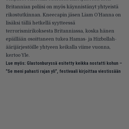
Britannian poliisi on myös käynnistänyt yhtyeistä
rikostutkinnan. Kneecapin jäsen Liam O’Hanna on
lisäksi tällä hetkellä syytteessä
terrorismirikoksesta Britanniassa, koska hänen
epäillään osoittaneen tukea Hamas- ja Hizbollah-
äärijärjestöille yhtyeen keikalla viime vuonna,
kertoo Yle
.
Lue myös:
Glastonburyssä esitetty keikka nostatti kohun –
”Se meni pahasti rajan yli”, festivaali kirjoittaa viestissään