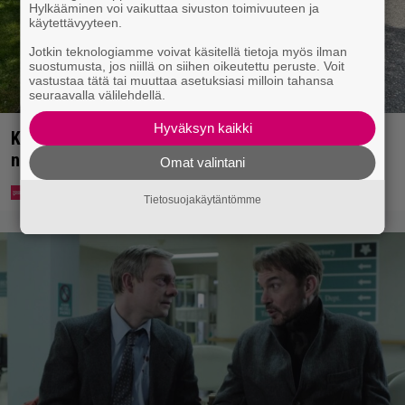
Hylkääminen voi vaikuttaa sivuston toimivuuteen ja
käytettävyyteen.
Jotkin teknologiamme voivat käsitellä tietoja myös ilman
suostumusta, jos niillä on siihen oikeutettu peruste. Voit
vastustaa tätä tai muuttaa asetuksiasi milloin tahansa
seuraavalla välilehdellä.
Hyväksyn kaikki
Koululaisille jaetaan ilmaisia heijastinreppuja –
näin voit lunastaa omasi S-marketista
Omat valintani
Tietosuojakäytäntömme