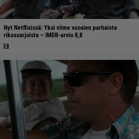
Nyt Netflixissä: Yksi viime vuosien parhaista
rikossarjoista – IMDB-arvio 8,8