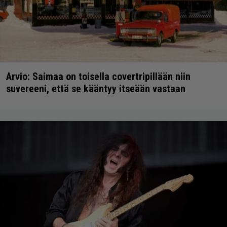
Arvio: Saimaa on toisella covertripillään niin
suvereeni, että se kääntyy itseään vastaan