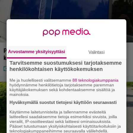
Poliisilla tehovalvonta – tästä kysymys ja näin
Arvostamme yksityisyyttäsi
Valintasi
kauan kestää
Tarvitsemme suostumuksesi tarjotaksemme
henkilökohtaisen käyttökokemuksen
Me ja huolellisesti valitsemamme
88 teknologiakumppania
hyödynnämme henkilötietoja tarjotaksemme paremman
käyttäjäkokemuksen sekä kohdentaaksemme sisältöä ja
mainoksia.
Hyväksymällä suostut tietojesi käyttöön seuraavasti
Käytämme laitetunnisteita ja tallennamme evästeitä
laitteellesi saadaksemme tietoja esimerkiksi sivuista, joilla
vierailit, IP-osoitteestasi sekä laitteesi ominaisuuksista.
Pääset tutustumaan yksityiskohtaisesti käyttötarkoituksiin ja
teknologiakumppaneihimme seuraavalla välilehdellä.