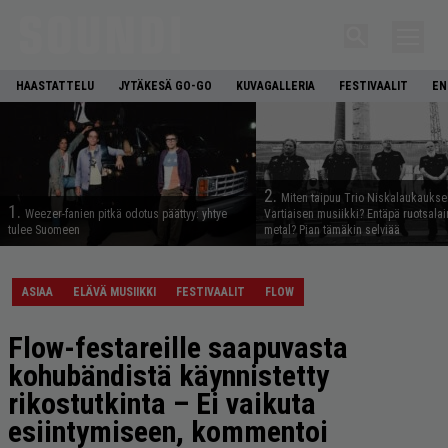
HAASTATTELU
JYTÄKESÄ GO-GO
KUVAGALLERIA
FESTIVAALIT
EN
2.
Miten taipuu Trio Niskalaukaukse
1.
Weezer-fanien pitkä odotus päättyy: yhtye
Vartiaisen musiikki? Entäpä ruotsala
tulee Suomeen
metal? Pian tämäkin selviää
ASIAA
ELÄVÄ MUSIIKKI
FESTIVAALIT
FLOW
Flow-festareille saapuvasta
kohubändistä käynnistetty
rikostutkinta – Ei vaikuta
esiintymiseen, kommentoi