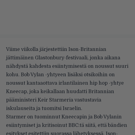
Viime viikolla järjestettiin Ison-Britannian
jättimäinen Glastonbury-festivaali, jonka aikana
nähdystä kahdesta esiintymisestä on noussut suuri
kohu.
Bob Vylan -yhtyeen lisäksi
otsikoihin on
noussut kantaaottava irlantilainen hip hop -yhtye
Kneecap, joka keikallaan huudatti Britannian
pääministeri Keir Starmeria vastustavia
iskulauseita ja tuomitsi Israelin.
Starmer on tuominnut Kneecapin ja Bob Vylanin
esiintymiset ja kritisoinut BBC:tä siitä, että bändien
esitykset esitettiin suorassa lähetyksessä. Ison-