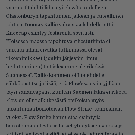
vaaraa.
Iltalehti lähestyi
Flow’ta uudelleen
Glastonburyn tapahtumien jälkeen ja taiteellinen
johtaja Tuomas Kallio vahvistaa lehdelle, että
Kneecap esiintyy festareilla sovitusti.
”Toisessa maassa tapahtuva rikostutkinta ei
vaikuta tähän eivätkä tutkinnassa olevat
rikosnimikkeet (jonkin järjestön lipun
heiluttaminen) tietääksemme ole rikoksia
Suomessa”, Kallio
kommentoi Iltalehdelle
sähköpostitse ja lisää, että Flow’ssa esiintyjillä on
täysi sananvapaus, kunhan Suomen lakia ei rikota.
Flow on ollut alkukesästä otsikoista myös
tapahtumaa boikotoivan Flow Strike -kampanjan
vuoksi. Flow Strike kannustaa esiintyjiä
boikotoimaan festaria Israel-yhteyksien vuoksi ja
kritisoi festivaalia siitä, ettei se ole tehnyt Israelin