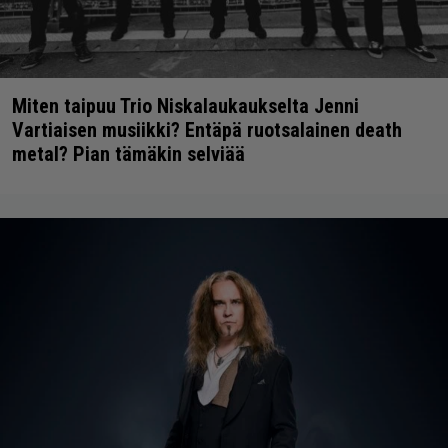
Miten taipuu Trio Niskalaukaukselta Jenni
Vartiaisen musiikki? Entäpä ruotsalainen death
metal? Pian tämäkin selviää