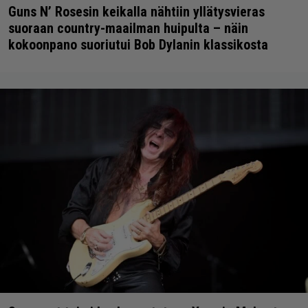
Guns N’ Rosesin keikalla nähtiin yllätysvieras
suoraan country-maailman huipulta – näin
kokoonpano suoriutui Bob Dylanin klassikosta