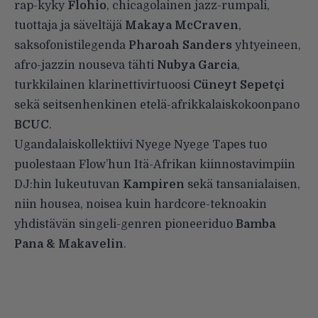
rap-kyky
Flohio
, chicagolainen jazz-rumpali,
tuottaja ja säveltäjä
Makaya McCraven
,
saksofonistilegenda
Pharoah Sanders
yhtyeineen,
afro-jazzin nouseva tähti
Nubya Garcia
,
turkkilainen klarinettivirtuoosi
Cüneyt Sepetçi
sekä seitsenhenkinen etelä-afrikkalaiskokoonpano
BCUC
.
Ugandalaiskollektiivi Nyege Nyege Tapes tuo
puolestaan Flow’hun Itä-Afrikan kiinnostavimpiin
DJ:hin lukeutuvan
Kampiren
sekä tansanialaisen,
niin housea, noisea kuin hardcore-teknoakin
yhdistävän singeli-genren pioneeriduo
Bamba
Pana & Makavelin
.