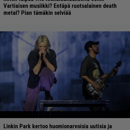
Vartiaisen musiikki? Entäpä ruotsalainen death
metal? Pian tämäkin selviää
Linkin Park kertoo huomionarvoisia uutisia ja