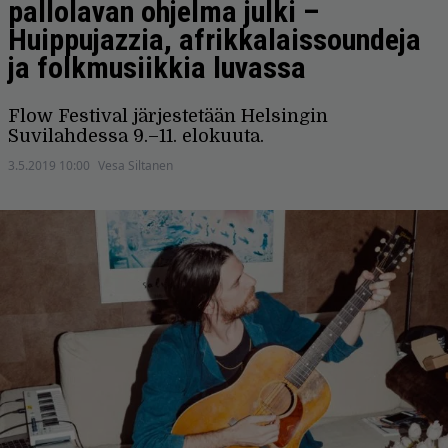
pallolavan ohjelma julki –
Huippujazzia, afrikkalaissoundeja
ja folkmusiikkia luvassa
Flow Festival järjestetään Helsingin
Suvilahdessa 9.–11. elokuuta.
3.5.2019 10:00
Vesa Siltanen