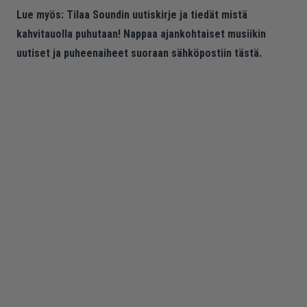
Lue myös:
Tilaa Soundin uutiskirje ja tiedät mistä
kahvitauolla puhutaan! Nappaa ajankohtaiset musiikin
uutiset ja puheenaiheet suoraan sähköpostiin tästä.