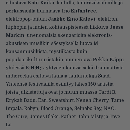
edustava
Katu Kaiku
, laululla, tenorisaksofonilla ja
perkussioilla hurmaava trio
Elifantree
,
elektropop-taituri
Jaakko Eino Kalevi
, elektron,
hiphopin ja indien kohtauspisteessä liikkuva
Jesse
Markin
, unenomaisia skenaarioita elektronis-
akustisen musiikin säestyksellä luova
M
,
kansanmusiikista, mystiikasta kuin
populaarikulttuuristakin ammentava
Pekko Käppi
yhdessä
K:H:H:L
-yhtyeen kanssa sekä dramaattista
indierockia esittävä laulaja-lauluntekijä
Suad
.
Yhteensä festivaalilla esiintyy lähes 150 artistia,
joista julkistettuja ovat jo muun muassa Cardi B,
Erykah Badu, Earl Sweatshirt, Neneh Cherry, Tame
Impala, Robyn, Blood Orange, Seinabo Sey, NAO,
The Cure, James Blake, Father John Misty ja Tove
Lo.