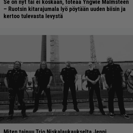
Se on nyt tai ei koskaan, toteaa Yngwie Malmsteen
– Ruotsin kitarajumala lyö pöytään uuden biisin ja
kertoo tulevasta levystä
Miten taipuu Trio Niskalaukaukselta Jenni