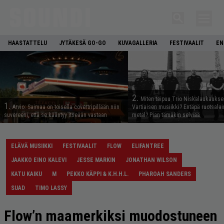
HAASTATTELU
JYTÄKESÄ GO-GO
KUVAGALLERIA
FESTIVAALIT
EN
2.
Miten taipuu Trio Niskalaukaukse
1.
Arvio: Saimaa on toisella covertripillään niin
Vartiaisen musiikki? Entäpä ruotsala
suvereeni, että se kääntyy itseään vastaan
metal? Pian tämäkin selviää
ELÄVÄ MUSIIKKI
FESTIVAALIT
FLOW
ELIFANTREE
JAAKKO EINO KALEVI
JESSE MARKIN
JONATHAN WILSON
KATU KAIKU
M
PEKKO KÄPPI & K.H.H.L.
PHAROAH SANDERS
SUAD
TIMO LASSY
Flow’n maamerkiksi muodostuneen