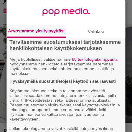
julkistettiin ja kansalla on sanottavaa
Arvostamme yksityisyyttäsi
Valintasi
Tarvitsemme suostumuksesi tarjotaksemme
henkilökohtaisen käyttökokemuksen
Me ja huolellisesti valitsemamme
88 teknologiakumppania
hyödynnämme henkilötietoja tarjotaksemme paremman
käyttäjäkokemuksen sekä kohdentaaksemme sisältöä ja
mainoksia.
Hyväksymällä suostut tietojesi käyttöön seuraavasti
Käytämme laitetunnisteita ja tallennamme evästeitä
laitteellesi saadaksemme tietoja esimerkiksi sivuista, joilla
vierailit, IP-osoitteestasi sekä laitteesi ominaisuuksista.
Pääset tutustumaan yksityiskohtaisesti käyttötarkoituksiin ja
teknologiakumppaneihimme seuraavalla välilehdellä.
Hylkääminen voi vaikuttaa sivuston toimivuuteen ja
käytettävyyteen.
Jotkin teknologiamme voivat käsitellä tietoja myös ilman
Poliisilla tehovalvonta – tästä kysymys ja näin