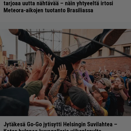
tarjoaa uutta nähtävää – näin yhtyeeltä irtosi
Meteora-aikojen tuotanto Brasiliassa
Jytäkesä Go-Go jytisytti Helsingin Suvilahtea –