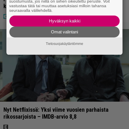
suostumusta, jos niillä on siihen oikeutettu peruste. Voit
kauan kestää
vastustaa tätä tai muuttaa asetuksiasi milloin tahansa
seuraavalla välilehdellä.
Hyväksyn kaikki
Omat valintani
Tietosuojakäytäntömme
Nyt Netflixissä: Yksi viime vuosien parhaista
rikossarjoista – IMDB-arvio 8,8