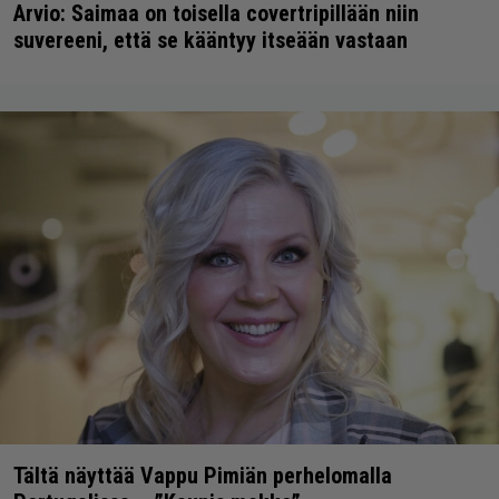
Arvio: Saimaa on toisella covertripillään niin
suvereeni, että se kääntyy itseään vastaan
Tältä näyttää Vappu Pimiän perhelomalla