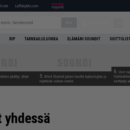
i.net
Leffatykki.com
Etsi
KIRJAUDU
RIP
TARKKAILULUOKKA
ELÄMÄNI SOUNDIT
SOITTOLIS
6.
Uusi su
5.
odotus päättyy: yhtye
Blind Channel palasi tauolta tuplasinglen ja
Vaihtoehto
näyttävän videon voimin
esittäytyy 
t yhdessä