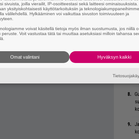
 tiedät mistä kahvitauolla puhutaan! Nappaa
i sivuista, joilla vierailit, IP-osoitteestasi sekä laitteesi ominaisuuksista
an yksityiskohtaisesti käyttötarkoituksiin ja teknologiakumppaneihimm
eenaiheet suoraan sähköpostiin tästä.
Bl
la välilehdellä. Hylkääminen voi vaikuttaa sivuston toimivuuteen ja
nä
yyteen.
knologiamme voivat käsitellä tietoja myös ilman suostumusta, jos niillä o
u peruste. Voit vastustaa tätä tai muuttaa asetuksiasi milloin tahansa se
Uu
lä.
Va
ry
Omat valintani
Hyväksyn kaikki
Li
ta
Tietosuojak
Me
Gu
su
ko
Ja
ko