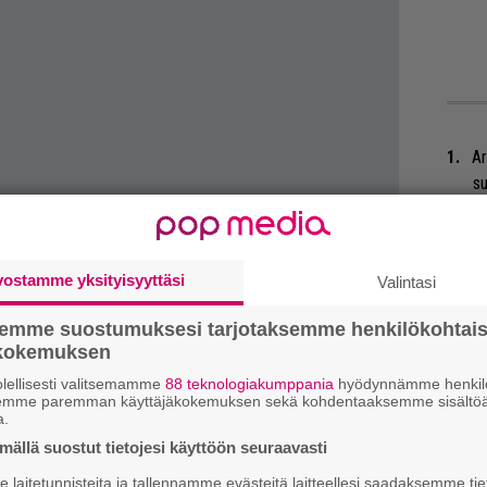
Ar
su
Mi
Va
vostamme yksityisyyttäsi
Valintasi
me
semme suostumuksesi tarjotaksemme henkilökohtai
Se
ökokemuksen
Ma
lellisesti valitsemamme
88 teknologiakumppania
hyödynnämme henkilö
uu
semme paremman käyttäjäkokemuksen sekä kohdentaaksemme sisältöä
a.
We
ällä suostut tietojesi käyttöön seuraavasti
t
laitetunnisteita ja tallennamme evästeitä laitteellesi saadaksemme tie