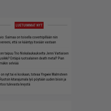
LUETUIMMAT NYT
vio: Saimaa on toisella covertripillään niin
vereeni, että se kääntyy itseään vastaan
ten taipuu Trio Niskalaukaukselta Jenni Vartiaisen
siikki? Entäpä ruotsalainen death metal? Pian
mäkin selviää
 on nyt tai ei koskaan, toteaa Yngwie Malmsteen
Ruotsin kitarajumala lyö pöytään uuden biisin ja
rtoo tulevasta levystä