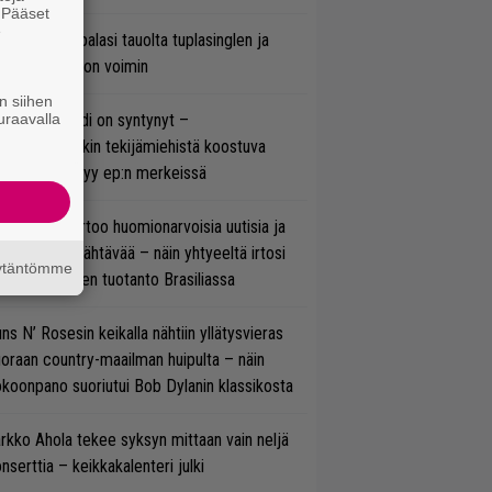
. Pääset
e
ind Channel palasi tauolta tuplasinglen ja
yttävän videon voimin
n siihen
uraavalla
si superbändi on syntynyt –
ihtoehtorockin tekijämiehistä koostuva
hmä esittäytyy ep:n merkeissä
nkin Park kertoo huomionarvoisia uutisia ja
rjoaa uutta nähtävää – näin yhtyeeltä irtosi
äytäntömme
teora-aikojen tuotanto Brasiliassa
ns N’ Rosesin keikalla nähtiin yllätysvieras
oraan country-maailman huipulta – näin
koonpano suoriutui Bob Dylanin klassikosta
rkko Ahola tekee syksyn mittaan vain neljä
nserttia – keikkakalenteri julki