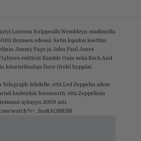
intyi Lontoon hulppealla Wembleyn-stadionilla
6000 ihmisen edessä. Setin lopuksi koettiin
elinin Jimmy Page ja John Paul Jones
o Fighters esittivät Ramble Onin sekä Rock And
in kitaristilaulaja Dave Grohl hyppäsi
Telegraph-lehdelle, että Led Zeppelin aikoo
taristi kuitenkin huomautti, että Zeppelinin
kteissaan syksyyn 2009 asti.
e.com/watch?v=_InaRAQBR5M