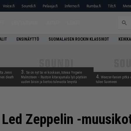
Voice.fi
Soundi.fi
Pelaaja.fi
Inferno.fi
Rumba.fi
Tilt.fi
Metel
ET
LEVYARVIOT
JUTUT
LEHTI
ALIT
ENSINÄYTTÖ
SUOMALAISEN ROCKIN KLASSIKOT
KEIKKA
3.
lta Jenni
Se on nyt tai ei koskaan, toteaa Yngwie
4.
inen death
Malmsteen – Ruotsin kitarajumala lyö pöytään
Weezer-fanien pitkä 
uuden biisin ja kertoo tulevasta levystä
tulee Suomeen
a Led Zeppelin -muusiko