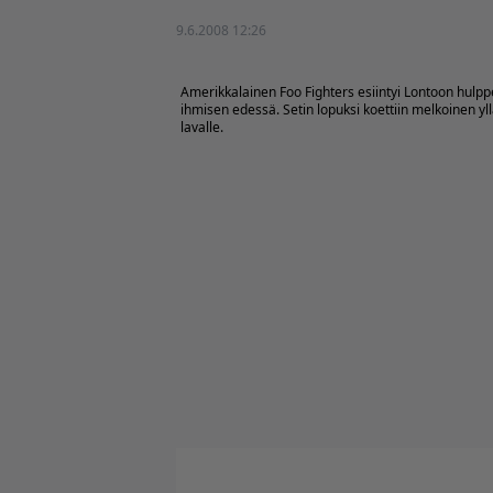
9.6.2008 12:26
Amerikkalainen Foo Fighters esiintyi Lontoon hulpp
ihmisen edessä. Setin lopuksi koettiin melkoinen yl
lavalle.