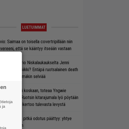
LUETUIMMAT
vio: Saimaa on toisella covertripillään niin
vereeni, että se kääntyy itseään vastaan
ten taipuu Trio Niskalaukaukselta Jenni
rtiaisen musiikki? Entäpä ruotsalainen death
tal? Pian tämäkin selviää
sen
 on nyt tai ei koskaan, toteaa Yngwie
lmsteen – Ruotsin kitarajumala lyö pöytään
tietoja
den biisin ja kertoo tulevasta levystä
 ja
ezer-fanien pitkä odotus päättyy: yhtye
ulee Suomeen
toja