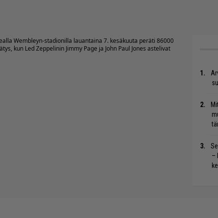
ealla Wembleyn-stadionilla lauantaina 7. kesäkuuta peräti 86000
lätys, kun Led Zeppelinin Jimmy Page ja John Paul Jones astelivat
Ar
su
Mi
mu
tä
Se
– 
ke