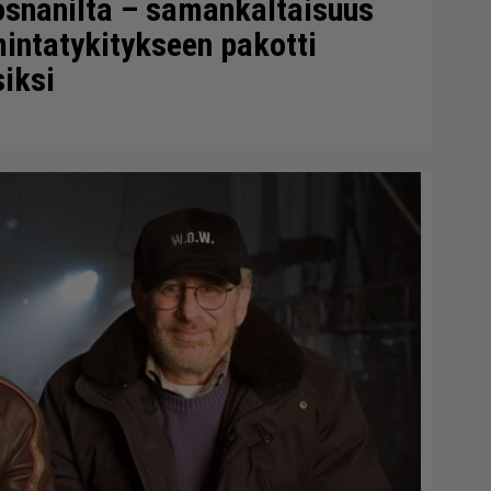
rosnanilta – samankaltaisuus
intatykitykseen pakotti
iksi