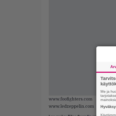
Ar
Tarvit
käytt
Me ja huo
tarjotak
www.foofighters.com
mainoksi
www.ledzeppelin.com
Hyväksym
Käytämme 