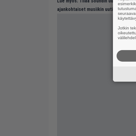
Lue myös:
Tilaa Soundin uutiskirje ja
esimerkiks
tutustuma
ajankohtaiset musiikin uutiset ja puh
seuraaval
käytettäv
Jotkin te
oikeutett
välilehdel