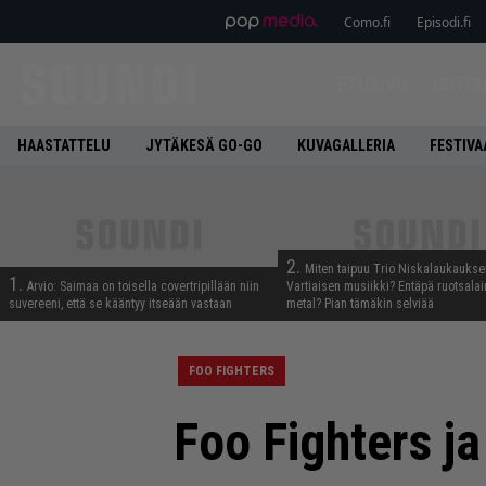
Como.fi
Episodi.fi
ETUSIVU
UUTIS
HAASTATTELU
JYTÄKESÄ GO-GO
KUVAGALLERIA
FESTIVA
2.
Miten taipuu Trio Niskalaukaukse
1.
Arvio: Saimaa on toisella covertripillään niin
Vartiaisen musiikki? Entäpä ruotsala
suvereeni, että se kääntyy itseään vastaan
metal? Pian tämäkin selviää
FOO FIGHTERS
Foo Fighters j