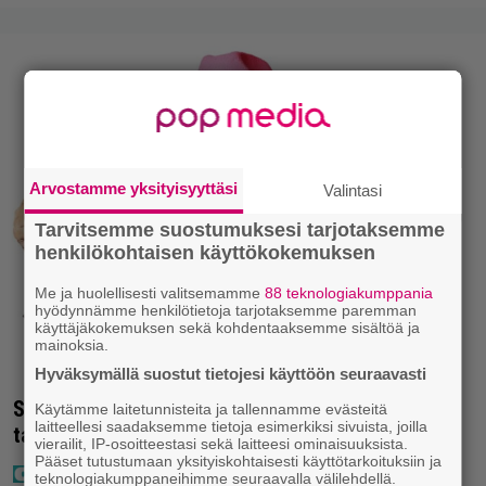
Arvostamme yksityisyyttäsi
Valintasi
Tarvitsemme suostumuksesi tarjotaksemme
henkilökohtaisen käyttökokemuksen
Me ja huolellisesti valitsemamme
88 teknologiakumppania
hyödynnämme henkilötietoja tarjotaksemme paremman
käyttäjäkokemuksen sekä kohdentaaksemme sisältöä ja
mainoksia.
Hyväksymällä suostut tietojesi käyttöön seuraavasti
Seiska: Laulaja Frederik lyttäsi Eput – johan oli
Käytämme laitetunnisteita ja tallennamme evästeitä
laitteellesi saadaksemme tietoja esimerkiksi sivuista, joilla
taas kielen käyttöä
vierailit, IP-osoitteestasi sekä laitteesi ominaisuuksista.
Pääset tutustumaan yksityiskohtaisesti käyttötarkoituksiin ja
teknologiakumppaneihimme seuraavalla välilehdellä.