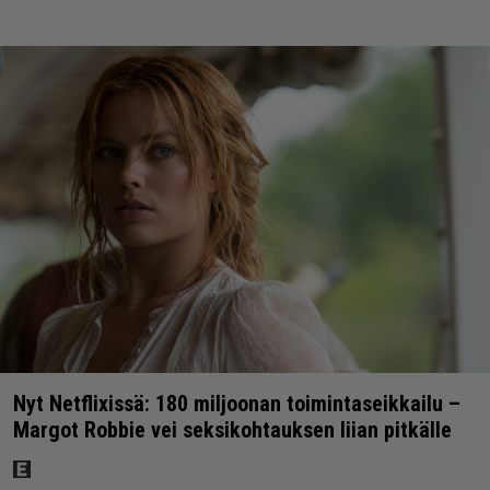
Nyt Netflixissä: 180 miljoonan toimintaseikkailu –
Margot Robbie vei seksikohtauksen liian pitkälle