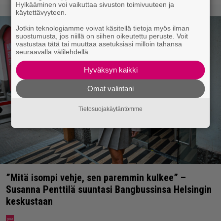
Hylkääminen voi vaikuttaa sivuston toimivuuteen ja
käytettävyyteen.
Jotkin teknologiamme voivat käsitellä tietoja myös ilman
suostumusta, jos niillä on siihen oikeutettu peruste. Voit
vastustaa tätä tai muuttaa asetuksiasi milloin tahansa
seuraavalla välilehdellä.
Hyväksyn kaikki
Omat valintani
Tietosuojakäytäntömme
”Mitä isompi vehje, sen paremmin kulkee” –
Susanna Penttilä suuntasi Bangbussinsa Helsingin
keskustaan