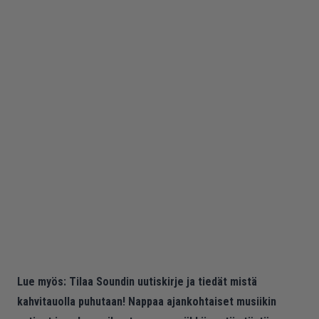
Lue myös:
Tilaa Soundin uutiskirje ja tiedät mistä
kahvitauolla puhutaan! Nappaa ajankohtaiset musiikin