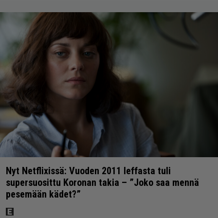
Nyt Netflixissä: Vuoden 2011 leffasta tuli
supersuosittu Koronan takia – ”Joko saa mennä
pesemään kädet?”