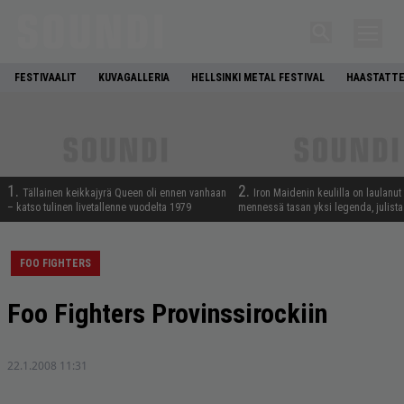
FESTIVAALIT
KUVAGALLERIA
HELLSINKI METAL FESTIVAL
HAASTATTE
1.
2.
Tällainen keikkajyrä Queen oli ennen vanhaan
Iron Maidenin keulilla on laulanut
– katso tulinen livetallenne vuodelta 1979
mennessä tasan yksi legenda, julistaa
FOO FIGHTERS
Foo Fighters Provinssirockiin
22.1.2008 11:31