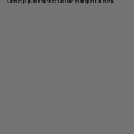
uutiset ja puheenaiheet suoraan sähköpostiin tästä.