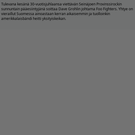
Tulevana kesänä 30-vuotisjuhlaansa viettävän Seinäjoen Provinssirockin
sunnuntain pääesiintyjänä soittaa Dave Grohlin johtama Foo Fighters. Yhtye on
vieraillut Suomessa ainoastaan kerran aikaisemmin ja tuolloinkin
amerikkalaisbändi heitti yksityiskeikan.