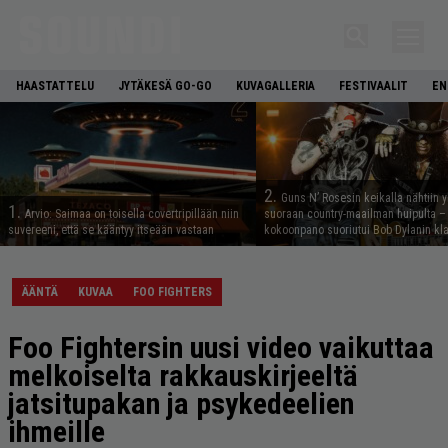
HAASTATTELU
JYTÄKESÄ GO-GO
KUVAGALLERIA
FESTIVAALIT
EN
2.
Guns N’ Rosesin keikalla nähtiin y
1.
Arvio: Saimaa on toisella covertripillään niin
suoraan country-maailman huipulta –
suvereeni, että se kääntyy itseään vastaan
kokoonpano suoriutui Bob Dylanin kl
ÄÄNTÄ
KUVAA
FOO FIGHTERS
Foo Fightersin uusi video vaikuttaa
melkoiselta rakkauskirjeeltä
jatsitupakan ja psykedeelien
ihmeille