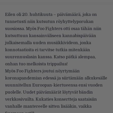
Eilen oli 20. huhtikuuta – päivämäärä, joka on
tunnetusti niin kutsutun röyhyttelyporukan
suosiossa. Myös Foo Fighters otti osaa tähän niin
kutsuttuun kansainväliseen kannabispäivään
julkaisemalla uuden musiikkivideon, jonka
konnotaatioita ei tarvitse tutkia mitenkään
suurennuslasin kanssa. Katso pätkä alempaa,
onhan tuo melkoista trippailua!
Myös Foo Fighters joutui nöyrtymään
koronapandemian edessä ja siirtämään alkukesälle
suunnitellun Euroopan-kiertueensa ensi vuoden
puolelle. Uudet päivämäärät löytyvät bändin
verkkosivuilta
. Kukaties konsertteja saataisiin
vanhalle mantereelle sitten lisääkin, vaikka