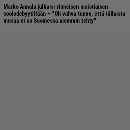
Marko Annala julkaisi viimeisen maistiaisen
soolodebyytiltään – ”Oli vahva tunne, että tällaista
musaa ei oo Suomessa aiemmin tehty”