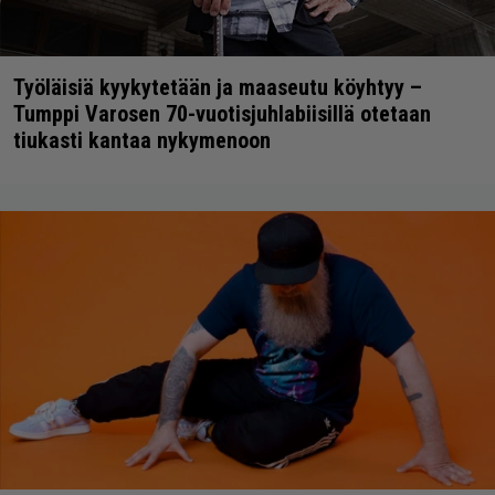
Työläisiä kyykytetään ja maaseutu köyhtyy –
Tumppi Varosen 70-vuotisjuhlabiisillä otetaan
tiukasti kantaa nykymenoon