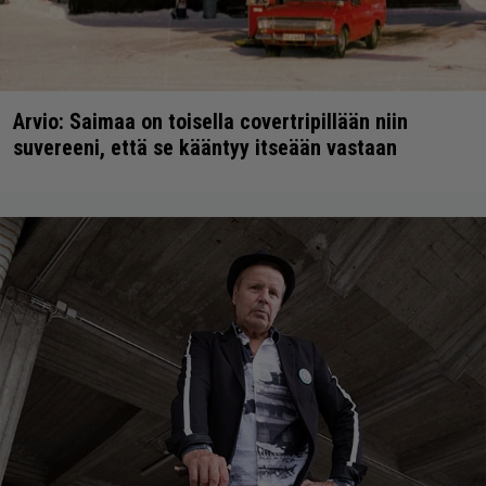
Arvio: Saimaa on toisella covertripillään niin
suvereeni, että se kääntyy itseään vastaan