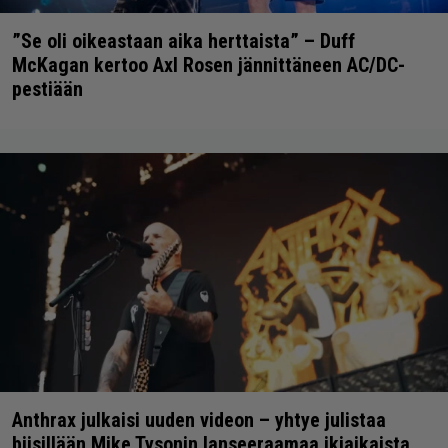
”Se oli oikeastaan aika herttaista” – Duff
McKagan kertoo Axl Rosen jännittäneen AC/DC-
pestiään
Anthrax julkaisi uuden videon – yhtye julistaa
biisillään Mike Tysonin lanseeraamaa ikiaikaista