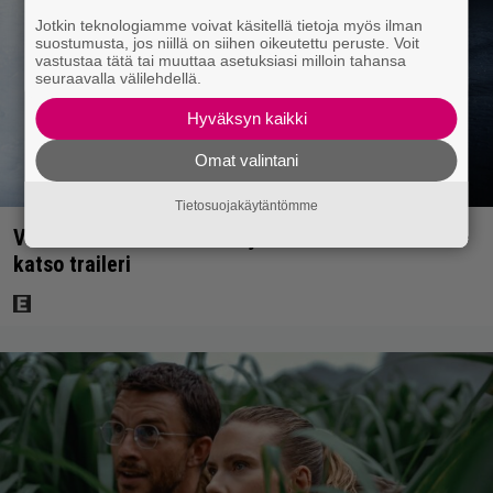
Jotkin teknologiamme voivat käsitellä tietoja myös ilman
suostumusta, jos niillä on siihen oikeutettu peruste. Voit
vastustaa tätä tai muuttaa asetuksiasi milloin tahansa
seuraavalla välilehdellä.
Hyväksyn kaikki
Omat valintani
Tietosuojakäytäntömme
Vanhasta X-Files-leffasta julkaistaan K18-versio –
katso traileri