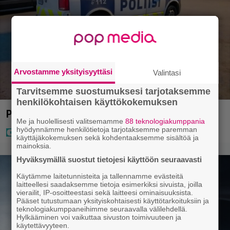
Arvostamme yksityisyyttäsi
Valintasi
Tarvitsemme suostumuksesi tarjotaksemme
henkilökohtaisen käyttökokemuksen
Poliisi teki surullisen löydön Lohjalla
Me ja huolellisesti valitsemamme
88 teknologiakumppania
hyödynnämme henkilötietoja tarjotaksemme paremman
käyttäjäkokemuksen sekä kohdentaaksemme sisältöä ja
mainoksia.
Hyväksymällä suostut tietojesi käyttöön seuraavasti
Käytämme laitetunnisteita ja tallennamme evästeitä
laitteellesi saadaksemme tietoja esimerkiksi sivuista, joilla
vierailit, IP-osoitteestasi sekä laitteesi ominaisuuksista.
Pääset tutustumaan yksityiskohtaisesti käyttötarkoituksiin ja
teknologiakumppaneihimme seuraavalla välilehdellä.
Hylkääminen voi vaikuttaa sivuston toimivuuteen ja
käytettävyyteen.