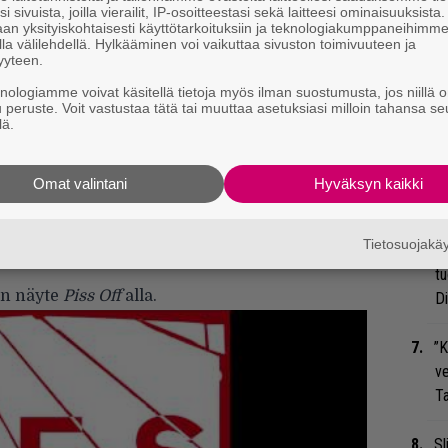
We
i sivuista, joilla vierailit, IP-osoitteestasi sekä laitteesi ominaisuuksista
an yksityiskohtaisesti käyttötarkoituksiin ja teknologiakumppaneihimm
t
la välilehdellä. Hylkääminen voi vaikuttaa sivuston toimivuuteen ja
yyteen.
Bl
knologiamme voivat käsitellä tietoja myös ilman suostumusta, jos niillä o
ja
u peruste. Voit vastustaa tätä tai muuttaa asetuksiasi milloin tahansa se
lä.
Mi
Jo
n voi suoraan sanoa, että tämä osa on Sparksia
Omat valintani
Hyväksyn kaikki
va
n, että kumpikin yhtye otti harppauksen pois
kseen jotain uutta, toteaa puolestaan Sparksin
Tietosuojak
Nä
tu
en näyte
Piss Off
alla.
Di
”K
ve
Ta
Sl