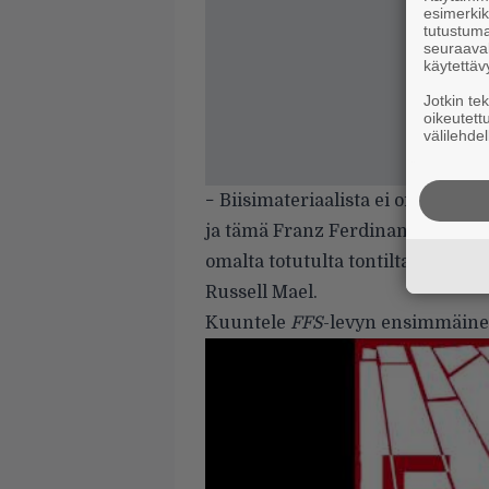
esimerkiks
tutustuma
seuraaval
käytettäv
Jotkin te
oikeutett
välilehdel
−
Biisimateriaalista ei oikeastaa
ja tämä Franz Ferdinandia. Usko
omalta totutulta tontiltaan luoda
Russell Mael.
Kuuntele
FFS
-levyn ensimmäin