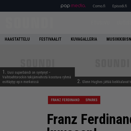
Como.fi
Episodi.fi
ETUSIVU
UUTIS
HAASTATTELU
FESTIVAALIT
KUVAGALLERIA
MUSIIKKIBIS
1.
Uusi superbändi on syntynyt –
Vaihtoehtorockin tekijämiehistä koostuva ryhmä
2.
esittäytyy ep:n merkeissä
Glenn Hughes jättää keikkalavat t
FRANZ FERDINAND
SPARKS
Franz Ferdinan