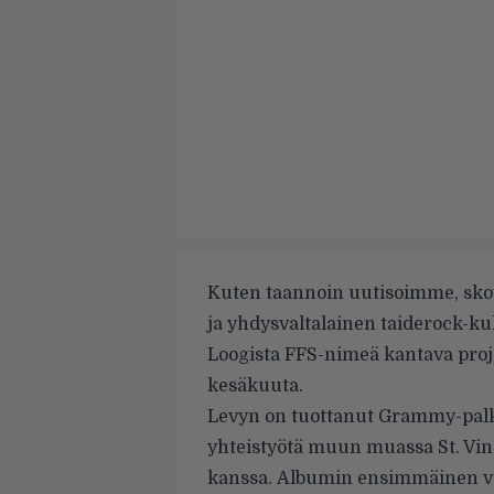
Kuten taannoin
uutisoimme
, sk
ja yhdysvaltalainen taiderock-ku
Loogista FFS-nimeä kantava proj
kesäkuuta.
Levyn on tuottanut Grammy-palki
yhteistyötä muun muassa St. Vin
kanssa.
Albumin ensimmäinen vir