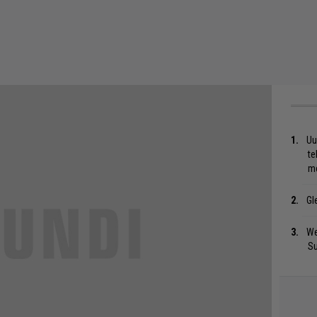
Uu
te
me
Gl
We
S