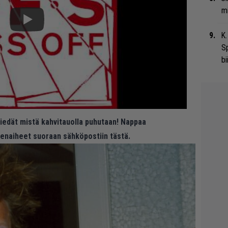
mi
K.
S
bi
 tiedät mistä kahvitauolla puhutaan! Nappaa
eenaiheet suoraan sähköpostiin tästä.