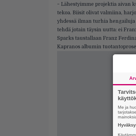
− Lähestyimme projektia aivan 
tekoa. Biisit olivat valmiina, ha
yhdessä ilman turhia hengailuja 
tehdä jotain täysin uutta: ei Fra
Sparks taustallaan Franz Ferdin
Kapranos albumin tuotantoproses
Ar
Tarvit
käytt
Me ja huo
tarjotak
mainoksi
Hyväksym
Käytämme 