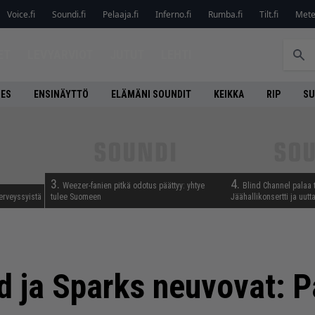
Voice.fi
Soundi.fi
Pelaaja.fi
Inferno.fi
Rumba.fi
Tilt.fi
Metel
ET
LEVYARVIOT
JUTUT
LEHTI
NES
ENSINÄYTTÖ
ELÄMÄNI SOUNDIT
KEIKKA
RIP
SU
3.
4.
Weezer-fanien pitkä odotus päättyy: yhtye
Blind Channel palaa 
erveyssyistä
tulee Suomeen
Jäähallikonsertti ja uut
d ja Sparks neuvovat: 