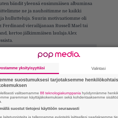
kuten bändit yleensä ensimmäisen albuminsa
rjoittelimme ne ja nauhoitimme ne kaikki
ja hullutteluja.
Suurin motivaatiomme oli
nz Ferdinand vierailijanaan Russell Mael tai
and
, kertoo jälkimmäisen laulaja Alex
sista.
vostamme yksityisyyttäsi
Valintasi
semme suostumuksesi tarjotaksemme henkilökohtai
Uu
ökokemuksen
Va
lellisesti valitsemamme
88 teknologiakumppania
hyödynnämme henkilö
ry
semme paremman käyttäjäkokemuksen sekä kohdentaaksemme sisältöä
a.
Gl
ällä suostut tietojesi käyttöön seuraavasti
laitetunnisteita ja tallennamme evästeitä laitteellesi saadaksemme tie