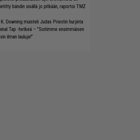
etitty bändin sisällä jo pitkään, raportoi TMZ
 K. Downing muisteli Judas Priestin hurjinta
pinal Tap -hetkeä – ”Soitimme ensimmäisen
isin ilman lauluja!”