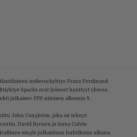
otlantilainen indierockyhtye Franz Ferdinand
lttiyhtye Sparks ovat lyöneet hynttyyt yhteen.
ekti julkaisee
FFS
-nimisen albumin 8.
ttu John Congleton, joka on tehnyt
centin, David Byrnen ja Anna Calvin
allinen single julkaistaan huhtikuun aikana.