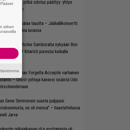
ezer-fanien pitkä odotus päättyy: yhtye
. Pääset
e
ulee Suomeen
ind Channel palaa tauolta – Jäähallikonsertti
n siihen
 uutta musiikkia luvassa
uraavalla
ten sujuvat Richie Samboralta nykyään Bon
vi -hommat? Kitaristi pureutui keikalla
nhaan hittiin
äytäntömme
in sujuu Tobias Forgelta Acceptin varhainen
otanto – Ghost-johtaja kanavoi sisäistä Udo
rkschneideriaan
un Gene Simmonsin suusta pulppusi
rioksennusta, se oli menoa” – haastattelussa
neli Jarva
ipknotin pitkäaikaisen dj:n erottamista oli