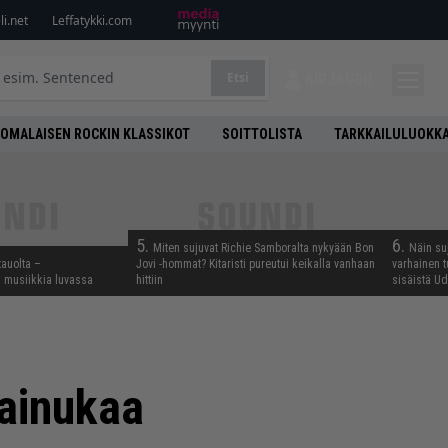
i.net
Leffatykki.com
Etsi
KIRJAUDU
OMALAISEN ROCKIN KLASSIKOT
SOITTOLISTA
TARKKAILULUOKK
5.
6.
Miten sujuvat Richie Samboralta nykyään Bon
Näin su
tauolta –
Jovi -hommat? Kitaristi pureutui keikalla vanhaan
varhainen t
ta musiikkia luvassa
hittiin
sisäistä U
Painukaa