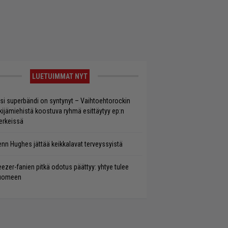
LUETUIMMAT NYT
si superbändi on syntynyt – Vaihtoehtorockin
kijämiehistä koostuva ryhmä esittäytyy ep:n
rkeissä
enn Hughes jättää keikkalavat terveyssyistä
ezer-fanien pitkä odotus päättyy: yhtye tulee
uomeen