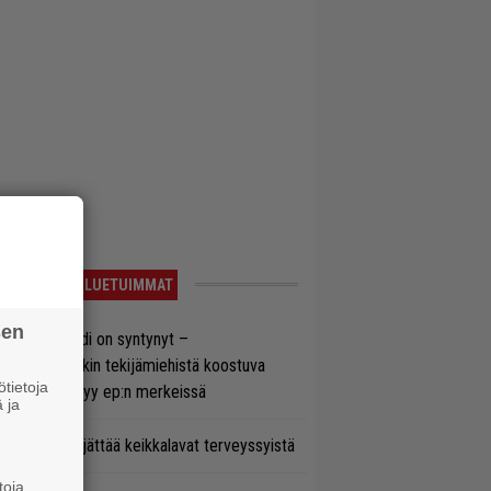
LUETUIMMAT
sen
si superbändi on syntynyt –
ihtoehtorockin tekijämiehistä koostuva
tietoja
hmä esittäytyy ep:n merkeissä
 ja
enn Hughes jättää keikkalavat terveyssyistä
toja