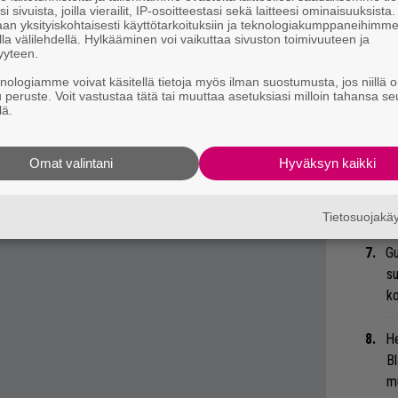
i sivuista, joilla vierailit, IP-osoitteestasi sekä laitteesi ominaisuuksista
astaneeksi Kiss-fanitavaran koko(?) kirjon.
bi
an yksityiskohtaisesti käyttötarkoituksiin ja teknologiakumppaneihimm
vi
erilaista lisensoitua tuotetta”, mies hehkuttaa.
la välilehdellä. Hylkääminen voi vaikuttaa sivuston toimivuuteen ja
yyteen.
hotelliin ja pelata Kiss-golfradalla. Meillä on
Ma
knologiamme voivat käsitellä tietoja myös ilman suostumusta, jos niillä o
iss-ruumisarkkuihin.”
u peruste. Voit vastustaa tätä tai muuttaa asetuksiasi milloin tahansa se
so
lä.
nleimausta
yllä olevalta listalta.
tä
Omat valintani
Hyväksyn kaikki
Ty
Tu
ti
Tietosuojak
Gu
su
ko
He
Bl
mu