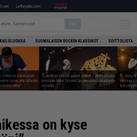
i.net
Leffatykki.com
Etsi
KIRJAUDU
KAILULUOKKA
SUOMALAISEN ROCKIN KLASSIKOT
SOITTOLISTA
5.
6.
i viimeisen maistiaisen
Anthrax julkaisi uuden videon – yhtye julistaa
Guns N’ 
vahva tunne, että tällaista
biisillään Mike Tysonin lanseeraamaa ikiaikaista
suoraan co
iemmin tehty”
viisautta
kokoonpano
ikessa on kyse