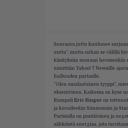
Seuraava juttu kuulunee sarjaan ”
uutta”, mutta onhan se välillä kiv
käsityksiin suoraan hevosenkin s
nimittäin
Yahoo! 7 Newsille
ajav
hulluuden partaalle.
”Olen omalaatuinen tyyppi”, mies
eksentrinen. Kaikessa on kyse mi
Rumpali
Eric Singer
on tottunu
ja kuvaileekin Simmonsin ja Stan
Paristolla on positiivinen ja ne
sähköistä energiaa, jota tarvitaa