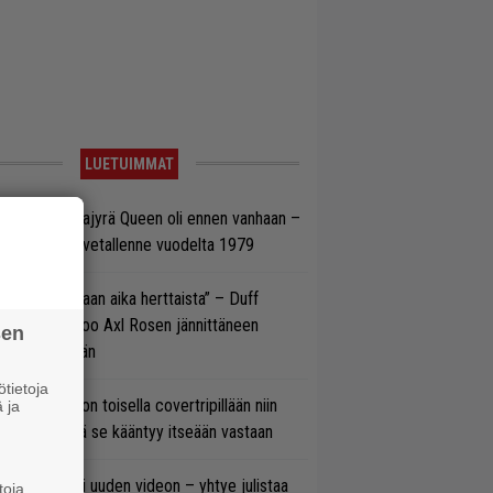
LUETUIMMAT
llainen keikkajyrä Queen oli ennen vanhaan –
tso tulinen livetallenne vuodelta 1979
e oli oikeastaan aika herttaista” – Duff
cKagan kertoo Axl Rosen jännittäneen
sen
C/DC-pestiään
tietoja
vio: Saimaa on toisella covertripillään niin
 ja
vereeni, että se kääntyy itseään vastaan
thrax julkaisi uuden videon – yhtye julistaa
toja