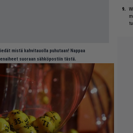
Wi
m
tu
 tiedät mistä kahvitauolla puhutaan! Nappaa
eenaiheet suoraan sähköpostiin tästä.