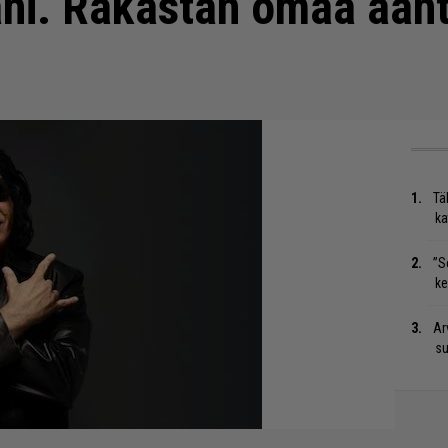
äni. Rakastan omaa äänt
Tä
ka
”S
ke
Ar
su