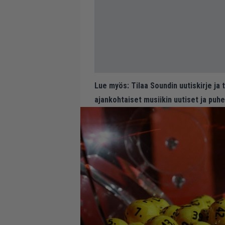
Lue myös:
Tilaa Soundin uutiskirje ja
ajankohtaiset musiikin uutiset ja puh