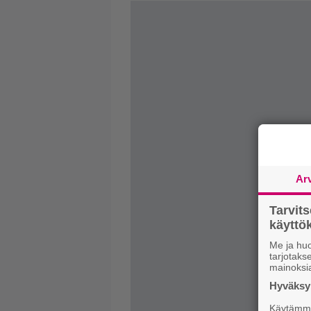
Ar
Tarvit
käytt
Me ja huo
tarjotak
mainoksi
Hyväksym
Käytämme 