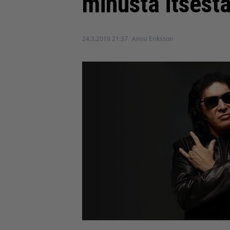
minusta itsest
24.3.2019 21:37
Anssi Eriksson