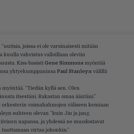
uutisia, joissa ei ole varsinaisesti mitään
a kuulla vahvistus valloillaan oleviin
uusta. Kiss-basisti
Gene Simmons
myöntää
ansa yhtyekumppaninsa
Paul Stanleyn
välillä
 myöntää. ”Tiedän kyllä sen. Olen
nusta itsestäni. Rakastan omaa ääntäni.”
t orkesterin voimahahmojen väliseen kemiaan
leyn suhteen olevan ”kuin Jin ja jang.
gatiivinen napansa, ja yhdessä ne muodostavat
n tuottamaan virtaa johonkin.”