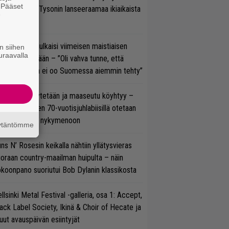
. Pääset
isillään Mike Tysonin lanseeraamaa ikiaikaista
e
isautta
rko Annala julkaisi viimeisen maistiaisen
n siihen
uraavalla
olodebyytiltään – ”Oli vahva tunne, että
llaista musaa ei oo Suomessa aiemmin tehty”
öläisiä kyykytetään ja maaseutu köyhtyy –
mppi Varosen 70-vuotisjuhlabiisillä otetaan
ukasti kantaa nykymenoon
äytäntömme
ns N’ Rosesin keikalla nähtiin yllätysvieras
oraan country-maailman huipulta – näin
koonpano suoriutui Bob Dylanin klassikosta
llsinki Metal Festival -galleria, osa 1: Accept,
ack Label Society, Ikinä & Choir of Hecate ja
ut avauspäivän esiintyjät