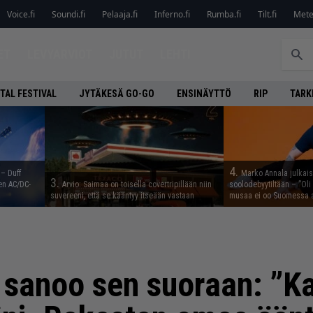
Voice.fi
Soundi.fi
Pelaaja.fi
Inferno.fi
Rumba.fi
Tilt.fi
Metel
ET
LEVYARVIOT
JUTUT
LEHTI
TAL FESTIVAL
JYTÄKESÄ GO-GO
ENSINÄYTTÖ
RIP
TARK
4.
 – Duff
Marko Annala julkais
3.
en AC/DC-
Arvio: Saimaa on toisella covertripillään niin
soolodebyytiltään – ”Oli 
suvereeni, että se kääntyy itseään vastaan
musaa ei oo Suomessa a
sanoo sen suoraan: ”Ka