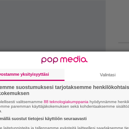
Tä
ka
vostamme yksityisyyttäsi
Valintasi
”S
M
semme suostumuksesi tarjotaksemme henkilökohtai
A
ökokemuksen
lellisesti valitsemamme
88 teknologiakumppania
hyödynnämme henkilö
Ar
semme paremman käyttäjäkokemuksen sekä kohdentaaksemme sisältöä
a.
su
ällä suostut tietojesi käyttöön seuraavasti
An
laitetunnisteita ja tallennamme evästeitä laitteellesi saadaksemme tie