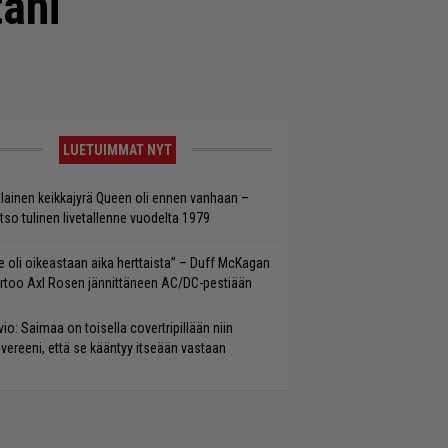
äni”
LUETUIMMAT NYT
llainen keikkajyrä Queen oli ennen vanhaan –
tso tulinen livetallenne vuodelta 1979
e oli oikeastaan aika herttaista” – Duff McKagan
rtoo Axl Rosen jännittäneen AC/DC-pestiään
vio: Saimaa on toisella covertripillään niin
vereeni, että se kääntyy itseään vastaan