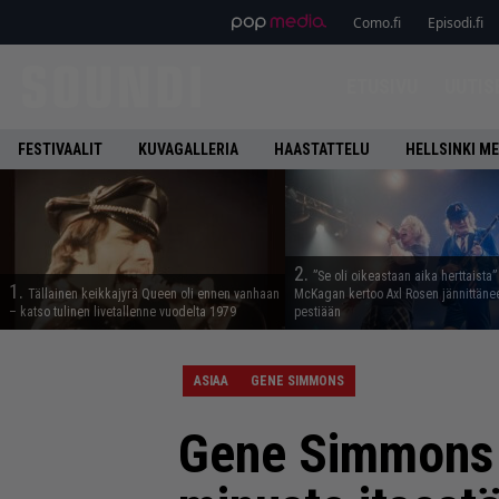
Como.fi
Episodi.fi
ETUSIVU
UUTIS
FESTIVAALIT
KUVAGALLERIA
HAASTATTELU
HELLSINKI ME
2.
”Se oli oikeastaan aika herttaista”
1.
Tällainen keikkajyrä Queen oli ennen vanhaan
McKagan kertoo Axl Rosen jännittäne
– katso tulinen livetallenne vuodelta 1979
pestiään
ASIAA
GENE SIMMONS
Gene Simmons 