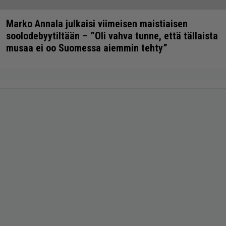
Marko Annala julkaisi viimeisen maistiaisen
soolodebyytiltään – ”Oli vahva tunne, että tällaista
musaa ei oo Suomessa aiemmin tehty”