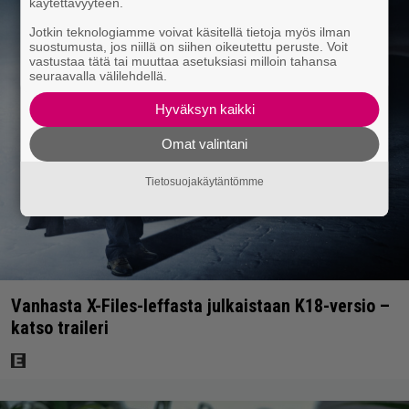
käytettävyyteen.
Jotkin teknologiamme voivat käsitellä tietoja myös ilman
suostumusta, jos niillä on siihen oikeutettu peruste. Voit
vastustaa tätä tai muuttaa asetuksiasi milloin tahansa
seuraavalla välilehdellä.
Hyväksyn kaikki
Omat valintani
Tietosuojakäytäntömme
Vanhasta X-Files-leffasta julkaistaan K18-versio –
katso traileri