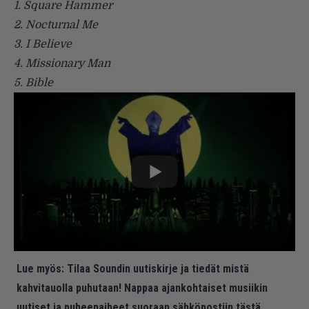
1. Square Hammer
2. Nocturnal Me
3. I Believe
4. Missionary Man
5. Bible
Lue myös:
Tilaa Soundin uutiskirje ja tiedät mistä
kahvitauolla puhutaan! Nappaa ajankohtaiset musiikin
uutiset ja puheenaiheet suoraan sähköpostiin tästä.