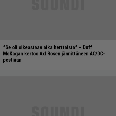
”Se oli oikeastaan aika herttaista” – Duff
McKagan kertoo Axl Rosen jännittäneen AC/DC-
pestiään