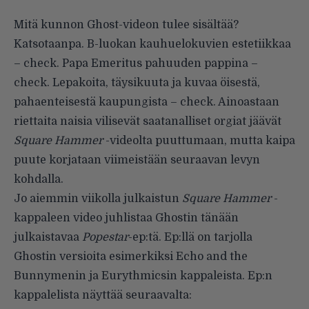
Mitä kunnon Ghost-videon tulee sisältää?
Katsotaanpa. B-luokan kauhuelokuvien estetiikkaa
– check. Papa Emeritus pahuuden pappina –
check. Lepakoita, täysikuuta ja kuvaa öisestä,
pahaenteisestä kaupungista – check. Ainoastaan
riettaita naisia vilisevät saatanalliset orgiat jäävät
Square Hammer
-videolta puuttumaan, mutta kaipa
puute korjataan viimeistään seuraavan levyn
kohdalla.
Jo aiemmin viikolla julkaistun
Square Hammer
-
kappaleen video juhlistaa Ghostin tänään
julkaistavaa
Popestar
-ep:tä. Ep:llä on tarjolla
Ghostin versioita esimerkiksi Echo and the
Bunnymenin ja Eurythmicsin kappaleista. Ep:n
kappalelista näyttää seuraavalta: