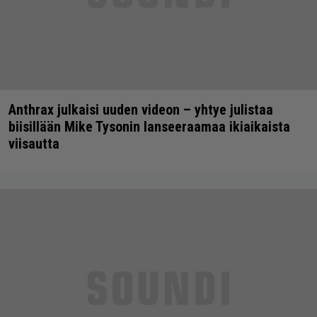
Anthrax julkaisi uuden videon – yhtye julistaa
biisillään Mike Tysonin lanseeraamaa ikiaikaista
viisautta