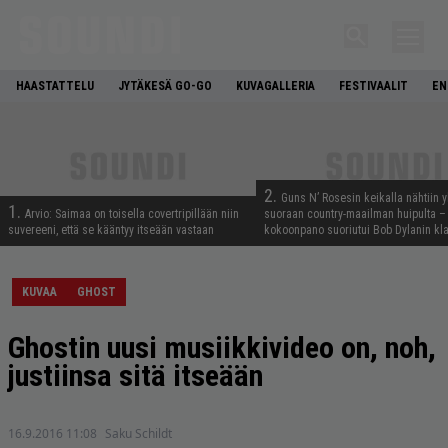
HAASTATTELU
JYTÄKESÄ GO-GO
KUVAGALLERIA
FESTIVAALIT
EN
2.
Guns N’ Rosesin keikalla nähtiin y
1.
Arvio: Saimaa on toisella covertripillään niin
suoraan country-maailman huipulta –
suvereeni, että se kääntyy itseään vastaan
kokoonpano suoriutui Bob Dylanin kl
KUVAA
GHOST
Ghostin uusi musiikkivideo on, noh,
justiinsa sitä itseään
16.9.2016 11:08
Saku Schildt