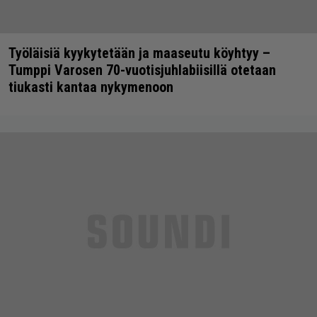
Työläisiä kyykytetään ja maaseutu köyhtyy –
Tumppi Varosen 70-vuotisjuhlabiisillä otetaan
tiukasti kantaa nykymenoon