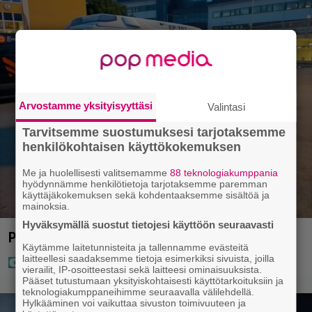
Arvostamme yksityisyyttäsi
Valintasi
Tarvitsemme suostumuksesi tarjotaksemme
henkilökohtaisen käyttökokemuksen
Me ja huolellisesti valitsemamme
88 teknologiakumppania
hyödynnämme henkilötietoja tarjotaksemme paremman
käyttäjäkokemuksen sekä kohdentaaksemme sisältöä ja
mainoksia.
Hyväksymällä suostut tietojesi käyttöön seuraavasti
Poliisi teki surullisen löydön Lohjalla
Käytämme laitetunnisteita ja tallennamme evästeitä
laitteellesi saadaksemme tietoja esimerkiksi sivuista, joilla
vierailit, IP-osoitteestasi sekä laitteesi ominaisuuksista.
Pääset tutustumaan yksityiskohtaisesti käyttötarkoituksiin ja
teknologiakumppaneihimme seuraavalla välilehdellä.
Hylkääminen voi vaikuttaa sivuston toimivuuteen ja