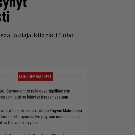
synyt
ti
aa laulaja-kitaristi Lobo-
LUETUIMMAT NYT
vio: Saimaa on toisella covertripillään niin
vereeni, että se kääntyy itseään vastaan
 on nyt tai ei koskaan, toteaa Yngwie Malmsteen
Ruotsin kitarajumala lyö pöytään uuden biisin ja
rtoo tulevasta levystä