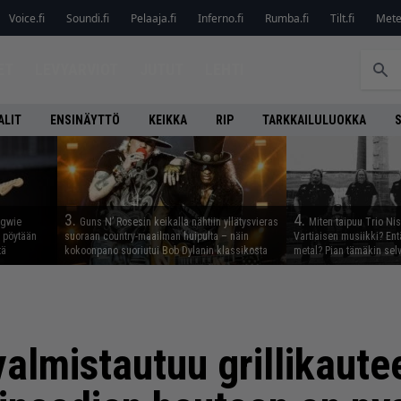
Voice.fi
Soundi.fi
Pelaaja.fi
Inferno.fi
Rumba.fi
Tilt.fi
Metel
ET
LEVYARVIOT
JUTUT
LEHTI
ALIT
ENSINÄYTTÖ
KEIKKA
RIP
TARKKAILULUOKKA
3.
4.
ngwie
Guns N’ Rosesin keikalla nähtiin yllätysvieras
Miten taipuu Trio Ni
ö pöytään
suoraan country-maailman huipulta – näin
Vartiaisen musiikki? En
tä
kokoonpano suoriutui Bob Dylanin klassikosta
metal? Pian tämäkin sel
 valmistautuu grillikaute