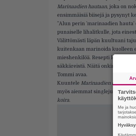
Marinaadien hautaan
, joka on 
ensimmäisiä biisejä ja pysynyt k
”Alun perin ’marinaadien hauta’ 
punaiselle lihalitkulle, jota ein
Välittömästi läpän kuultuani tajus
kuitenkaan marinoida kuolleen e
mieshenkilöä. Resepti löytyy ker
säkkäreistä. Näitä onkin hyvä ke
Tommi avaa.
Ar
Kuuntele
Marinaadien hautaan
tu
myös aiemmat singlejulkaisut
Tarvit
Fu
käytt
koira
.
Me ja huo
tarjotak
mainoksi
Hyväksym
Käytämme 