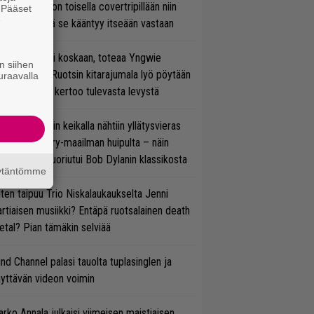
vio: Saimaa on toisella covertripillään niin
. Pääset
e
vereeni, että se kääntyy itseään vastaan
 on nyt tai ei koskaan, toteaa Yngwie
n siihen
lmsteen – Ruotsin kitarajumala lyö pöytään
uraavalla
den biisin ja kertoo tulevasta levystä
ns N’ Rosesin keikalla nähtiin yllätysvieras
oraan country-maailman huipulta – näin
koonpano suoriutui Bob Dylanin klassikosta
äytäntömme
ten taipuu Trio Niskalaukaukselta Jenni
rtiaisen musiikki? Entäpä ruotsalainen death
tal? Pian tämäkin selviää
ind Channel palasi tauolta tuplasinglen ja
yttävän videon voimin
rko Annala julkaisi viimeisen maistiaisen