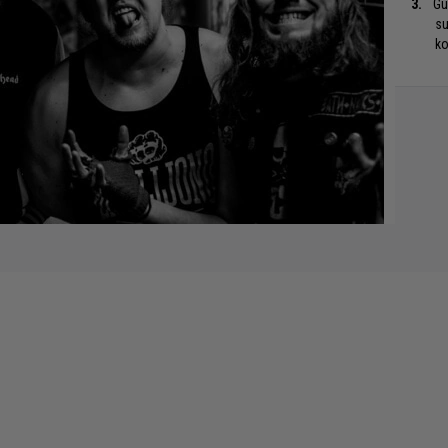
Gu
su
ko