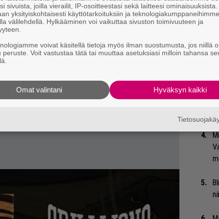
Ar
i sivuista, joilla vierailit, IP-osoitteestasi sekä laitteesi ominaisuuksista
an yksityiskohtaisesti käyttötarkoituksiin ja teknologiakumppaneihimm
su
la välilehdellä. Hylkääminen voi vaikuttaa sivuston toimivuuteen ja
yyteen.
Se
knologiamme voivat käsitellä tietoja myös ilman suostumusta, jos niillä o
Ma
u peruste. Voit vastustaa tätä tai muuttaa asetuksiasi milloin tahansa se
lä.
uu
Gu
Omat valintani
Hyväksyn kaikki
su
ko
Tietosuojak
Mi
Va
me
Bl
nä
Ma