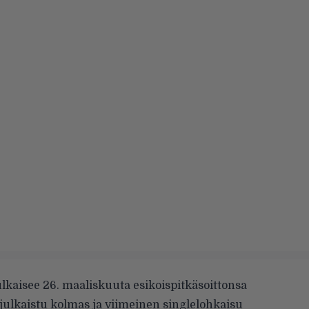
ulkaisee 26. maaliskuuta esikoispitkäsoittonsa
n julkaistu kolmas ja viimeinen
singlelohkaisu