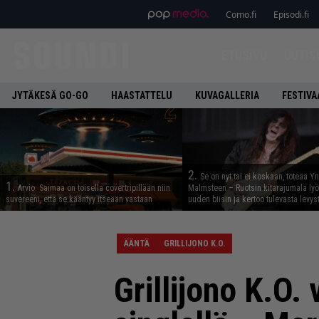
Como.fi
Episodi.fi
ETUSIVU
UUTIS
JYTÄKESÄ GO-GO
HAASTATTELU
KUVAGALLERIA
FESTIVA
2.
Se on nyt tai ei koskaan, toteaa Y
1.
Arvio: Saimaa on toisella covertripillään niin
Malmsteen – Ruotsin kitarajumala ly
suvereeni, että se kääntyy itseään vastaan
uuden biisin ja kertoo tulevasta levys
ÄÄNTÄ
GRILLIJONO K.O.
Grillijono K.O.