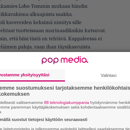
nokkamies Lobo-Tommin mukaan bändin
eikkavakiona alkuajoista saakka.
oli kavereiden keksimä nimitys sille
estehtaat tuotteissaan marinaadiksikin kutsuvat.
in, että biisi tästä on tehtävä. Kappaleessa ei
läimen paloja, vaan ihan täysikasvuista
tosäkeistöstä ja marinoinnin seuraukset
rrata näin grillikauden kynnyksellä”, Lobo-
vostamme yksityisyyttäsi
Valintasi
osta alta. Mikäli maistui, niin ota haltuusi
semme suostumuksesi tarjotaksemme henkilökohtai
ck me up before you go-go
sekä
Mä oon sun
ökokemuksen
lellisesti valitsemamme
88 teknologiakumppania
hyödynnämme henkilö
semme paremman käyttäjäkokemuksen sekä kohdentaaksemme sisältöä
a.
ällä suostut tietojesi käyttöön seuraavasti
laitetunnisteita ja tallennamme evästeitä laitteellesi saadaksemme tie