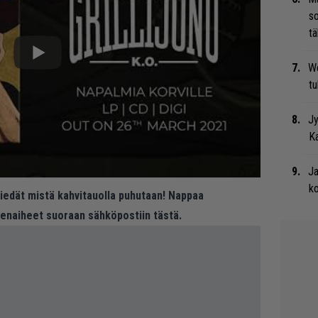
so
tä
We
t
Jy
Ka
Ja
ko
 tiedät mistä kahvitauolla puhutaan! Nappaa
eenaiheet suoraan sähköpostiin tästä.