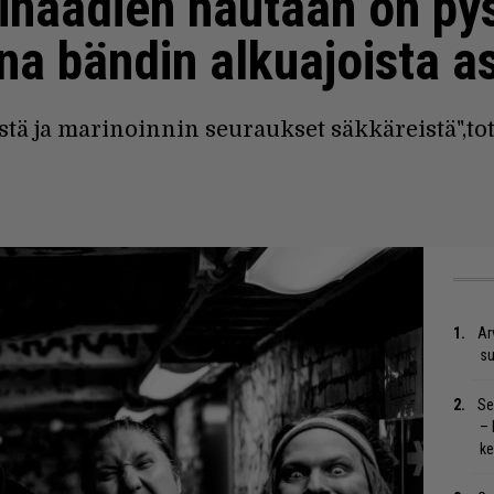
rinaadien hautaan on py
a bändin alkuajoista as
stä ja marinoinnin seuraukset säkkäreistä",tote
Ar
su
Se
– 
ke