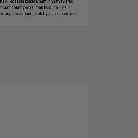
ns N’ Rosesin keikalla nähtiin yllätysvieras
oraan country-maailman huipulta – näin
koonpano suoriutui Bob Dylanin klassikosta