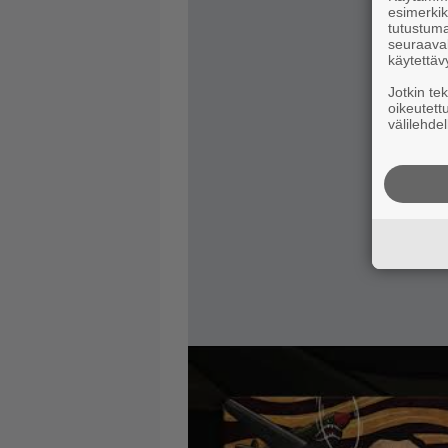
esimerkiks
tutustuma
seuraaval
käytettäv
Jotkin te
oikeutett
välilehdel