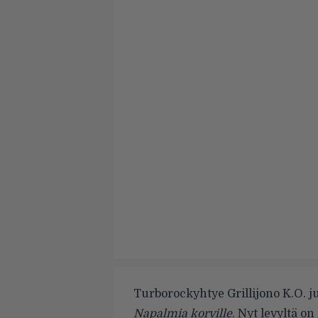
Turborockyhtye Grillijono K.O. j
Napalmia korville
. Nyt levyltä o