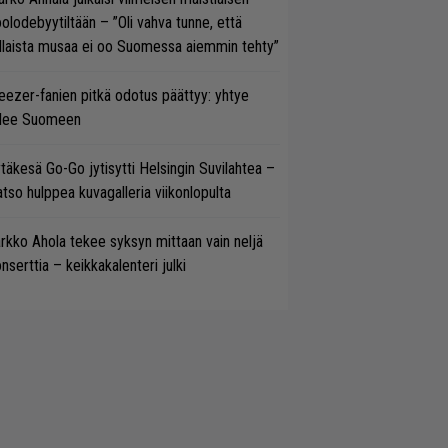
olodebyytiltään – ”Oli vahva tunne, että
llaista musaa ei oo Suomessa aiemmin tehty”
ezer-fanien pitkä odotus päättyy: yhtye
ulee Suomeen
täkesä Go-Go jytisytti Helsingin Suvilahtea –
tso hulppea kuvagalleria viikonlopulta
rkko Ahola tekee syksyn mittaan vain neljä
nserttia – keikkakalenteri julki