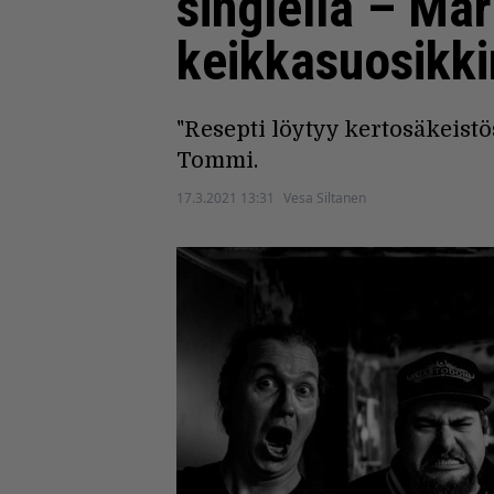
singlellä – Ma
keikkasuosikkin
"Resepti löytyy kertosäkeistö
Tommi.
17.3.2021 13:31
Vesa Siltanen