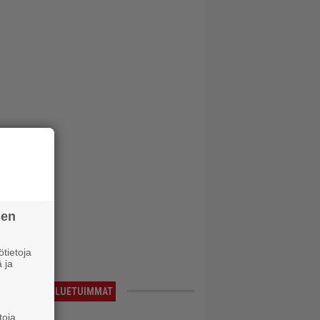
sen
tietoja
 ja
LUETUIMMAT
toja