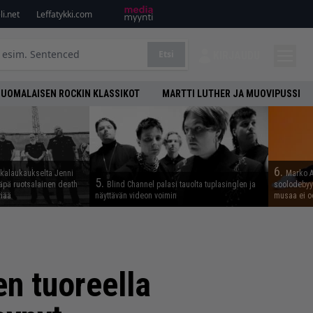
i.net
Leffatykki.com
Etsi
KIRJAUDU
SUOMALAISEN ROCKIN KLASSIKOT
MARTTI LUTHER JA MUOVIPUSSI
6.
skalaukaukselta Jenni
Marko A
5.
täpä ruotsalainen death
Blind Channel palasi tauolta tuplasinglen ja
soolodebyyt
viää
näyttävän videon voimin
musaa ei o
en tuoreella