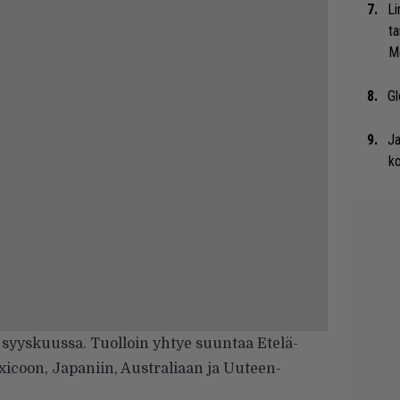
Li
ta
Me
Gl
Ja
ko
 syyskuussa. Tuolloin yhtye suuntaa Etelä-
icoon, Japaniin, Australiaan ja Uuteen-