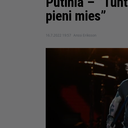
Putinia – ”Tun
pieni mies”
16.7.2022 19:57
Anssi Eriksson