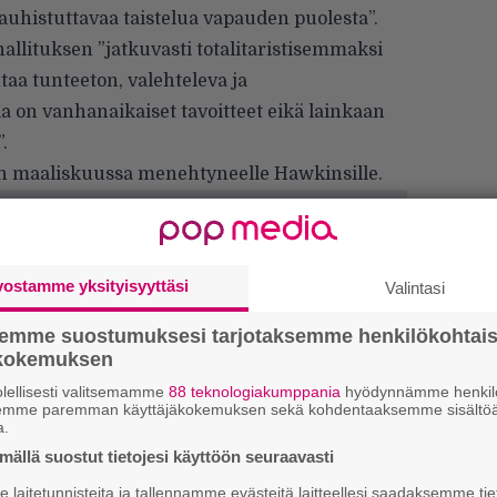
 kauhistuttavaa taistelua vapauden puolesta”.
allituksen ”jatkuvasti totalitaristisemmaksi
taa tunteeton, valehteleva ja
 on vanhanaikaiset tavoitteet eikä lainkaan
.
en maaliskuussa menehtyneelle Hawkinsille.
vostamme yksityisyyttäsi
Valintasi
semme suostumuksesi tarjotaksemme henkilökohtai
ökokemuksen
lellisesti valitsemamme
88 teknologiakumppania
hyödynnämme henkilö
semme paremman käyttäjäkokemuksen sekä kohdentaaksemme sisältöä
a.
Ar
ällä suostut tietojesi käyttöön seuraavasti
su
laitetunnisteita ja tallennamme evästeitä laitteellesi saadaksemme tie