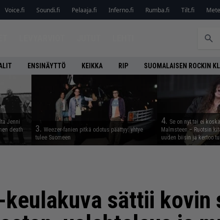
Voice.fi
Soundi.fi
Pelaaja.fi
Inferno.fi
Rumba.fi
Tilt.fi
Metel
ET
LEVYARVIOT
JUTUT
LEHTI
ALIT
ENSINÄYTTÖ
KEIKKA
RIP
SUOMALAISEN ROCKIN K
4.
lta Jenni
Se on nyt tai ei kosk
3.
inen death
Weezer-fanien pitkä odotus päättyy: yhtye
Malmsteen – Ruotsin kit
tulee Suomeen
uuden biisin ja kertoo tu
-keulakuva sättii kovin 