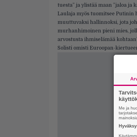
tuesta” ja ylistää maan ”jaloa ja
Laulaja myös tuomitsee Putinin h
muuttuvaksi hallinnoksi, jota joh
murhanhimoinen pieni mies, jolla
arvostusta ihmiselämää kohtaan”
Solisti omisti Euroopan-kiertue
Ar
Tarvit
käytt
Me ja huo
tarjotak
mainoksi
Hyväksym
Käytämme 