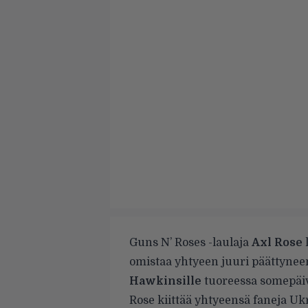
Guns N’ Roses -laulaja
Axl Rose
omistaa yhtyeen juuri päättyne
Hawkinsille
tuoreessa somepäiv
Rose kiittää yhtyeensä faneja Uk