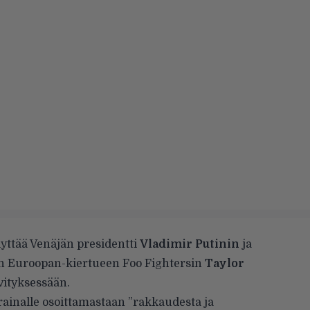
lyttää Venäjän presidentti
Vladimir Putinin
ja
en Euroopan-kiertueen Foo Fightersin
Taylor
ityksessään.
rainalle osoittamastaan ”rakkaudesta ja