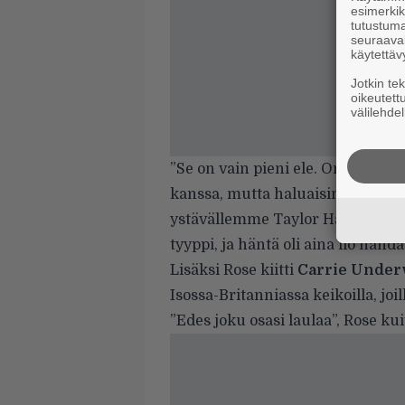
esimerkiks
tutustuma
seuraaval
käytettäv
Jotkin te
oikeutett
välilehdel
”Se on vain pieni ele. On aina 
kanssa, mutta haluaisimme kunn
ystävällemme Taylor Hawkinsille”,
tyyppi, ja häntä oli aina ilo nähdä
Lisäksi Rose kiitti
Carrie Under
Isossa-Britanniassa keikoilla, joi
”Edes joku osasi laulaa”, Rose kui