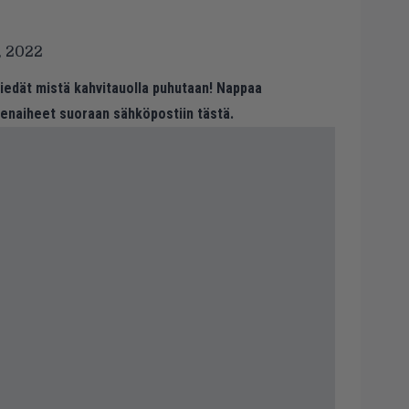
, 2022
 tiedät mistä kahvitauolla puhutaan! Nappaa
eenaiheet suoraan sähköpostiin tästä.