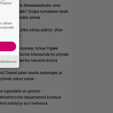
. Pääset
ten taipuu Trio Niskalaukaukselta Jenni
e
rtiaisen musiikki? Entäpä ruotsalainen death
tal? Pian tämäkin selviää
n siihen
uraavalla
ezer-fanien pitkä odotus päättyy: yhtye
ulee Suomeen
 on nyt tai ei koskaan, toteaa Yngwie
lmsteen – Ruotsin kitarajumala lyö pöytään
den biisin ja kertoo tulevasta levystä
äytäntömme
ind Channel palasi tauolta tuplasinglen ja
yttävän videon voimin
si superbändi on syntynyt –
ihtoehtorockin tekijämiehistä koostuva
hmä esittäytyy ep:n merkeissä