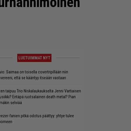
murhanhimoinen
LUETUIMMAT NYT
vio: Saimaa on toisella covertripillään niin
vereeni, että se kääntyy itseään vastaan
ten taipuu Trio Niskalaukaukselta Jenni Vartiaisen
siikki? Entäpä ruotsalainen death metal? Pian
mäkin selviää
ezer-fanien pitkä odotus päättyy: yhtye tulee
uomeen