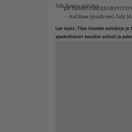
Alla Rosen päivitys.
pic.twitter.com/2XARyYUtTO
— Axl Rose (@axlrose)
July 16
Lue myös:
Tilaa Soundin uutiskirje ja
ajankohtaiset musiikin uutiset ja puh