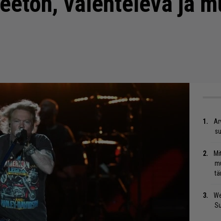
teeton, valehteleva ja 
Ar
su
Mi
mu
tä
We
S