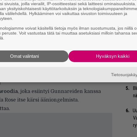
i sivuista, joilla vierailit, IP-osoitteestasi sekä laitteesi ominaisuuksista
Mi
an yksityiskohtaisesti käyttötarkoituksiin ja teknologiakumppaneihimm
la välilehdellä. Hylkääminen voi vaikuttaa sivuston toimivuuteen ja
Va
yyteen.
me
knologiamme voivat käsitellä tietoja myös ilman suostumusta, jos niillä o
u peruste. Voit vastustaa tätä tai muuttaa asetuksiasi milloin tahansa se
We
lä.
t
Omat valintani
Hyväksyn kaikki
hankalaa toimia tämän suuruusluokan asioiden
Se
ioituksesta omistaa tämän kiertueen
Ma
uu
 Rose kirjoittaa. ”Taylor oli todella mahtava
Tietosuojak
!”
Bl
woodia
, joka esiintyi Gunnareiden kanssa
nä
lla Rose itse kärsi ääniongelmista.
ttaa.
Uu
Va
ry