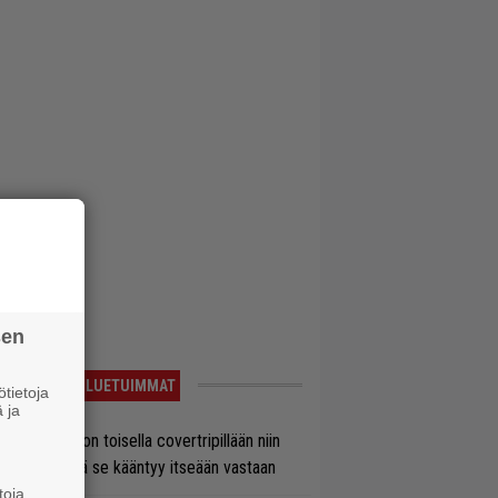
sen
LUETUIMMAT
tietoja
 ja
vio: Saimaa on toisella covertripillään niin
vereeni, että se kääntyy itseään vastaan
toja