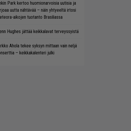
nkin Park kertoo huomionarvoisia uutisia ja
rjoaa uutta nähtävää – näin yhtyeeltä irtosi
teora-aikojen tuotanto Brasiliassa
enn Hughes jättää keikkalavat terveyssyistä
rkko Ahola tekee syksyn mittaan vain neljä
nserttia – keikkakalenteri julki