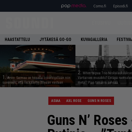
Como.fi
Episodi.fi
ETUSIVU
UUTIS
HAASTATTELU
JYTÄKESÄ GO-GO
KUVAGALLERIA
FESTIVA
2.
Miten taipuu Trio Niskalaukaukse
1.
Arvio: Saimaa on toisella covertripillään niin
Vartiaisen musiikki? Entäpä ruotsala
suvereeni, että se kääntyy itseään vastaan
metal? Pian tämäkin selviää
ASIAA
AXL ROSE
GUNS N ROSES
Guns N’ Roses 