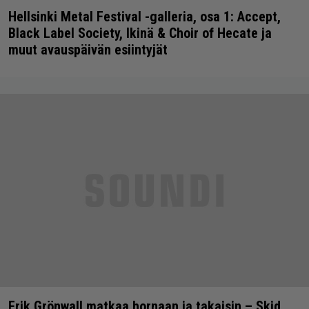
Hellsinki Metal Festival -galleria, osa 1: Accept,
Black Label Society, Ikinä & Choir of Hecate ja
muut avauspäivän esiintyjät
Erik Grönwall matkaa hornaan ja takaisin – Skid