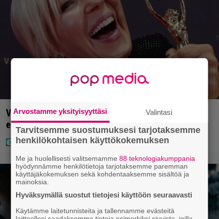
Arvostamme yksityisyyttäsi
Vappu Pimiästä tuli miljoonikko – eikä yksi milli
Valintasi
edes riitä, näin se tapahtui
Tarvitsemme suostumuksesi tarjotaksemme
henkilökohtaisen käyttökokemuksen
Me ja huolellisesti valitsemamme
88 teknologiakumppania
hyödynnämme henkilötietoja tarjotaksemme paremman
käyttäjäkokemuksen sekä kohdentaaksemme sisältöä ja
mainoksia.
Hyväksymällä suostut tietojesi käyttöön seuraavasti
Käytämme laitetunnisteita ja tallennamme evästeitä
laitteellesi saadaksemme tietoja esimerkiksi sivuista, joilla