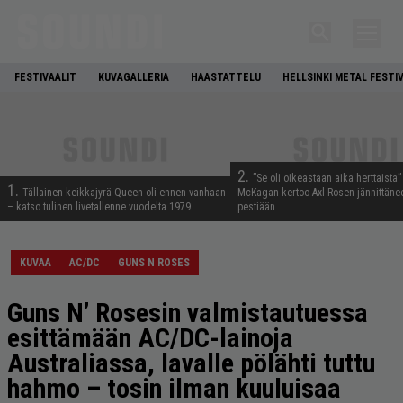
FESTIVAALIT
KUVAGALLERIA
HAASTATTELU
HELLSINKI METAL FESTI
2.
”Se oli oikeastaan aika herttaista”
1.
Tällainen keikkajyrä Queen oli ennen vanhaan
McKagan kertoo Axl Rosen jännittäne
– katso tulinen livetallenne vuodelta 1979
pestiään
KUVAA
AC/DC
GUNS N ROSES
Guns N’ Rosesin valmistautuessa
esittämään AC/DC-lainoja
Australiassa, lavalle pölähti tuttu
hahmo – tosin ilman kuuluisaa