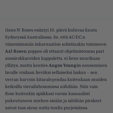
Guns N’ Roses esiintyi 10. päivä kuluvaa kuuta
Sydneyssä Australiassa. Se, että AC/DC:n
viimeisimmän inkarnaation solistinakin toimineen
Axl Rosen
poppoo oli ottanut ohjelmistoonsa pari
aussirokkareiden kappaletta, ei liene suurikaan
yllätys, mutta kenties
Angus Youngin
nouseminen
lavalle voidaan lieväksi sellaiseksi laskea – sen
verran harvoin kitaralegendaa kuitenkaan muiden
keikoilla vierailuhommissa nähdään. Niin vain
Rose kuitenkin spiikkasi varsin kasuaalisti
pukeutuneen miehen sisään ja siitähän pirskeet
saivat taas aivan uutta tuulta purjeisiinsa.