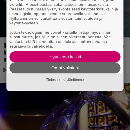
vierailit, IP-osoitteestasi sekä laitteesi ominaisuuksista.
Pääset tutustumaan yksityiskohtaisesti käyttötarkoituksiin ja
teknologiakumppaneihimme seuraavalla välilehdellä.
Hylkääminen voi vaikuttaa sivuston toimivuuteen ja
käytettävyyteen.
Jotkin teknologiamme voivat käsitellä tietoja myös ilman
suostumusta, jos niillä on siihen oikeutettu peruste. Voit
vastustaa tätä tai muuttaa asetuksiasi milloin tahansa
Illalla tv:ssä: Perinteinen dekkari Agatha Christien
seuraavalla välilehdellä.
hengessä – vuoden 2023 leffa tarjoaa
Hyväksyn kaikki
murhamysteerin
Omat valintani
Tietosuojakäytäntömme