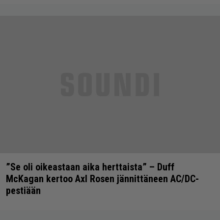
”Se oli oikeastaan aika herttaista” – Duff
McKagan kertoo Axl Rosen jännittäneen AC/DC-
pestiään