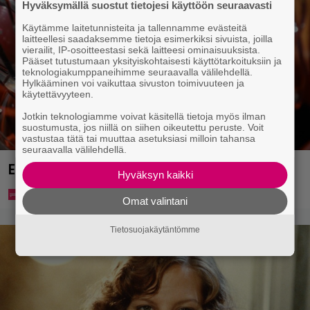
Hyväksymällä suostut tietojesi käyttöön seuraavasti
Käytämme laitetunnisteita ja tallennamme evästeitä
laitteellesi saadaksemme tietoja esimerkiksi sivuista, joilla
vierailit, IP-osoitteestasi sekä laitteesi ominaisuuksista.
Pääset tutustumaan yksityiskohtaisesti käyttötarkoituksiin ja
teknologiakumppaneihimme seuraavalla välilehdellä.
Hylkääminen voi vaikuttaa sivuston toimivuuteen ja
käytettävyyteen.
Jotkin teknologiamme voivat käsitellä tietoja myös ilman
suostumusta, jos niillä on siihen oikeutettu peruste. Voit
vastustaa tätä tai muuttaa asetuksiasi milloin tahansa
seuraavalla välilehdellä.
Eurojackpotista 80 000 euroa Suomeen – tänne
Hyväksyn kaikki
Omat valintani
Tietosuojakäytäntömme