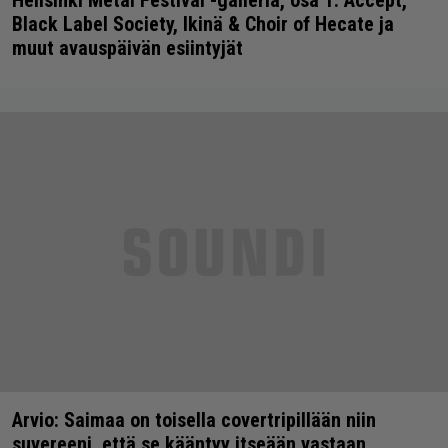
Black Label Society, Ikinä & Choir of Hecate ja
muut avauspäivän esiintyjät
Arvio: Saimaa on toisella covertripillään niin
suvereeni, että se kääntyy itseään vastaan