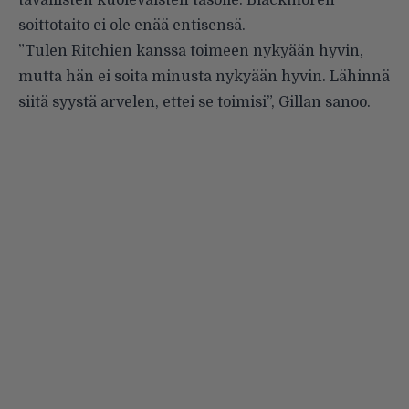
tavallisten kuolevaisten tasolle. Blackmoren
soittotaito ei ole enää entisensä.
”Tulen Ritchien kanssa toimeen nykyään hyvin,
mutta hän ei soita minusta nykyään hyvin. Lähinnä
siitä syystä arvelen, ettei se toimisi”, Gillan sanoo.