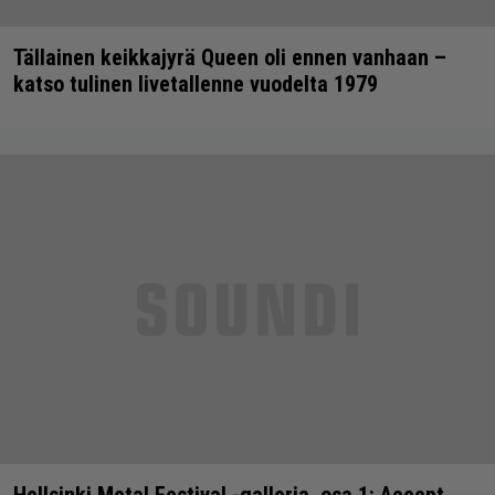
Tällainen keikkajyrä Queen oli ennen vanhaan –
katso tulinen livetallenne vuodelta 1979
Hellsinki Metal Festival -galleria, osa 1: Accept,