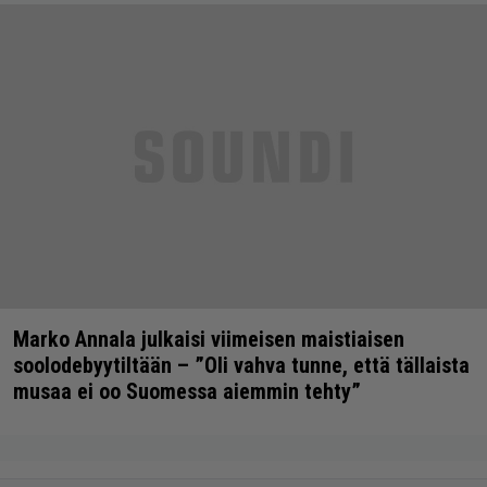
Marko Annala julkaisi viimeisen maistiaisen
soolodebyytiltään – ”Oli vahva tunne, että tällaista
musaa ei oo Suomessa aiemmin tehty”