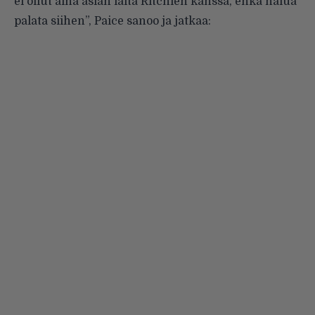
ei ollut aina asian laita Ritchien kanssa, enkä halua
palata siihen”, Paice sanoo ja jatkaa: