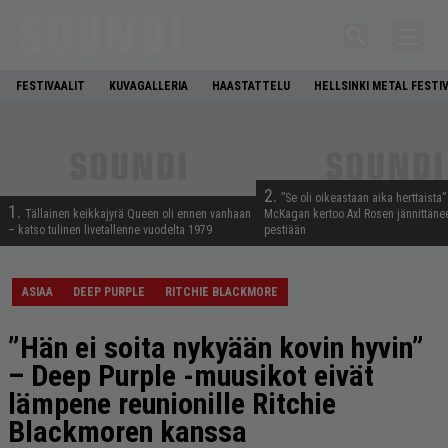
FESTIVAALIT
KUVAGALLERIA
HAASTATTELU
HELLSINKI METAL FESTI
2.
”Se oli oikeastaan aika herttaista”
1.
Tällainen keikkajyrä Queen oli ennen vanhaan
McKagan kertoo Axl Rosen jännittäne
– katso tulinen livetallenne vuodelta 1979
pestiään
ASIAA
DEEP PURPLE
RITCHIE BLACKMORE
”Hän ei soita nykyään kovin hyvin”
– Deep Purple -muusikot eivät
lämpene reunionille Ritchie
Blackmoren kanssa