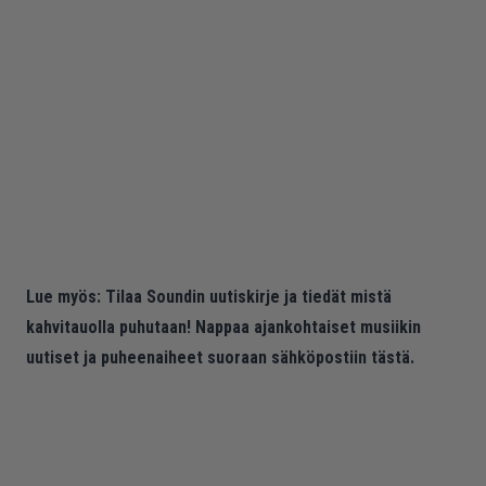
Lue myös:
Tilaa Soundin uutiskirje ja tiedät mistä
kahvitauolla puhutaan! Nappaa ajankohtaiset musiikin
uutiset ja puheenaiheet suoraan sähköpostiin tästä.