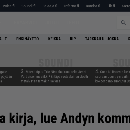
Voice.fi
Soundi.fi
Pelaaja.fi
Inferno.fi
Rumba.fi
Tilt.fi
Metel
ET
LEVYARVIOT
JUTUT
LEHTI
ALIT
ENSINÄYTTÖ
KEIKKA
RIP
TARKKAILULUOKKA
3.
4.
ngwie
Miten taipuu Trio Niskalaukaukselta Jenni
Guns N’ Rosesin keika
ö pöytään
Vartiaisen musiikki? Entäpä ruotsalainen death
suoraan country-maailma
tä
metal? Pian tämäkin selviää
kokoonpano suoriutui Bo
a kirja, lue Andyn komm