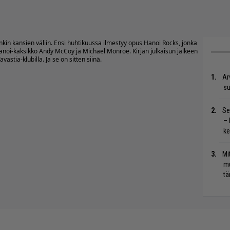
in kansien väliin. Ensi huhtikuussa ilmestyy opus Hanoi Rocks, jonka
 Hanoi-kaksikko Andy McCoy ja Michael Monroe. Kirjan julkaisun jälkeen
astia-klubilla. Ja se on sitten siinä.
Ar
su
Se
– 
ke
Mi
mu
tä