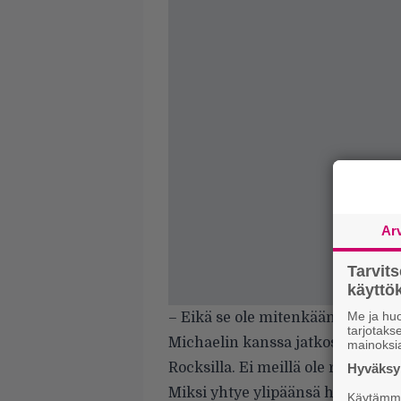
Ar
Tarvit
käytt
Me ja huo
– Eikä se ole mitenkään mahdoton
tarjotak
Michaelin kanssa jatkossakin. SI
mainoksi
Rocksilla. Ei meillä ole riitoja.
Hyväksym
Miksi yhtye ylipäänsä hajoaa? O
Käytämme 