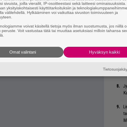
ko
i sivuista, joilla vierailit, IP-osoitteestasi sekä laitteesi ominaisuuksista
n tiukasti viimeiset vuodet. Ja jos sinä soitat
an yksityiskohtaisesti käyttötarkoituksiin ja teknologiakumppaneihimm
la välilehdellä. Hylkääminen voi vaikuttaa sivuston toimivuuteen ja
essä niin mihinkään muuhun ei jää aikaa. Se
Bl
yyteen.
tämistä ja uudelleen samaan sykliin
nä
knologiamme voivat käsitellä tietoja myös ilman suostumusta, jos niillä o
u peruste. Voit vastustaa tätä tai muuttaa asetuksiasi milloin tahansa se
lä.
We
t
Omat valintani
Hyväksyn kaikki
Uu
Va
Tietosuojak
ry
Jy
Ka
Li
ta
Me