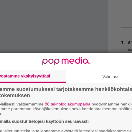
Ar
su
Se
Ma
vostamme yksityisyyttäsi
Valintasi
uu
semme suostumuksesi tarjotaksemme henkilökohtai
Mi
ökokemuksen
Va
lellisesti valitsemamme
88 teknologiakumppania
hyödynnämme henkilö
ta, että minä tekisin toisinaan musiikkia
me
semme paremman käyttäjäkokemuksen sekä kohdentaaksemme sisältöä
is jollakin muulla nimellä kuin Hanoi
a.
Gu
ällä suostut tietojesi käyttöön seuraavasti
su
rkesterihan on komeassa iskussa.
laitetunnisteita ja tallennamme evästeitä laitteellesi saadaksemme tie