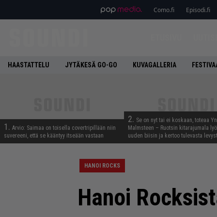
Como.fi
Episodi.fi
ETUSIVU
UUTIS
HAASTATTELU
JYTÄKESÄ GO-GO
KUVAGALLERIA
FESTIVA
2.
Se on nyt tai ei koskaan, toteaa Y
1.
Arvio: Saimaa on toisella covertripillään niin
Malmsteen – Ruotsin kitarajumala ly
suvereeni, että se kääntyy itseään vastaan
uuden biisin ja kertoo tulevasta levys
HANOI ROCKS
Hanoi Rocksist