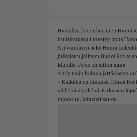
Hyvinkin legendaarinen Hanoi Ro
huhtikuussa ilmestyy opus Hanoi R
Ari Väntänen sekä Hanoi-kaksik
julkaisun jälkeen Hanoi Rocks so
klubilla. Ja se on sitten siinä.
Andy tosin haluaa jättää oven a
– Kaikella on aikansa. Hanoi Rock
viideksi vuodeksi. Kuka sen lopul
tapahtuu, kitaristi sanoo.