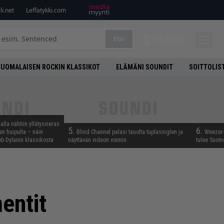
i.net
Leffatykki.com
Etsi
KIRJAUDU
SUOMALAISEN ROCKIN KLASSIKOT
ELÄMÄNI SOUNDIT
SOITTOLIS
lla nähtiin yllätysvieras
5.
6.
n huipulta – näin
Blind Channel palasi tauolta tuplasinglen ja
Weezer-
b Dylanin klassikosta
näyttävän videon voimin
tulee Suom
entit