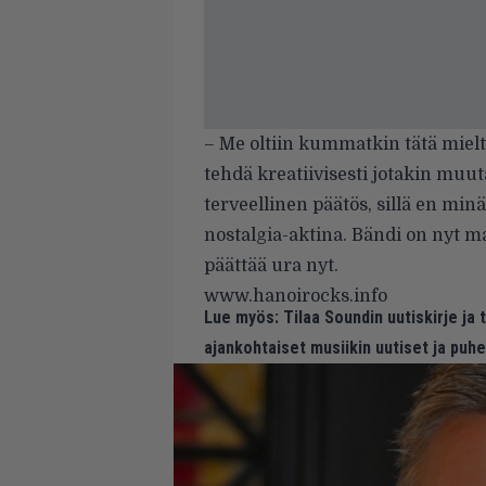
– Me oltiin kummatkin tätä miel
tehdä kreatiivisesti jotakin muu
terveellinen päätös, sillä en mi
nostalgia-aktina. Bändi on nyt m
päättää ura nyt.
www.hanoirocks.info
Lue myös:
Tilaa Soundin uutiskirje ja
ajankohtaiset musiikin uutiset ja puh