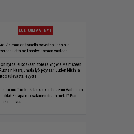
LUETUIMMAT NYT
vio: Saimaa on toisella covertripillään niin
vereeni, että se kääntyy itseään vastaan
 on nyt tai ei koskaan, toteaa Yngwie Malmsteen
Ruotsin kitarajumala lyö pöytään uuden biisin ja
rtoo tulevasta levystä
ten taipuu Trio Niskalaukaukselta Jenni Vartiaisen
siikki? Entäpä ruotsalainen death metal? Pian
mäkin selviää