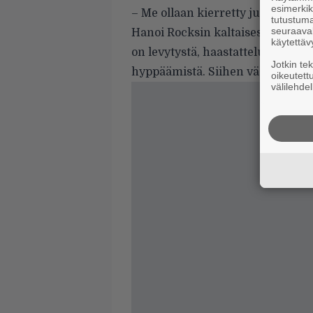
esimerkiks
– Me ollaan kierretty jumalattoma
tutustuma
seuraaval
Hanoi Rocksin kaltaisessa yhtye
käytettäv
on levytystä, haastatteluja, kier
Jotkin te
hyppäämistä. Siihen väsyy.
oikeutett
välilehdel