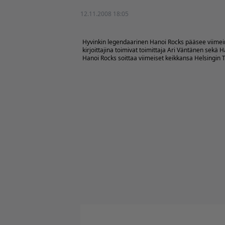
12.11.2008 18:05
Hyvinkin legendaarinen Hanoi Rocks pääsee viimeink
kirjoittajina toimivat toimittaja Ari Väntänen sekä
Hanoi Rocks soittaa viimeiset keikkansa Helsingin Tav