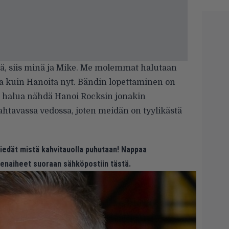
tä, siis minä ja Mike. Me molemmat halutaan
ta kuin Hanoita nyt. Bändin lopettaminen on
nä halua nähdä Hanoi Rocksin jonakin
ahtavassa vedossa, joten meidän on tyylikästä
 tiedät mistä kahvitauolla puhutaan! Nappaa
eenaiheet suoraan sähköpostiin tästä.