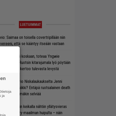
LUETUIMMAT
vio: Saimaa on toisella covertripillään niin
vereeni, että se kääntyy itseään vastaan
 on nyt tai ei koskaan, toteaa Yngwie
lmsteen – Ruotsin kitarajumala lyö pöytään
den biisin ja kertoo tulevasta levystä
sen
ten taipuu Trio Niskalaukaukselta Jenni
rtiaisen musiikki? Entäpä ruotsalainen death
tietoja
tal? Pian tämäkin selviää
 ja
ns N’ Rosesin keikalla nähtiin yllätysvieras
oraan country-maailman huipulta – näin
toja