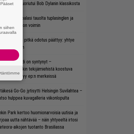
koonpano suoriutui Bob Dylanin klassikosta
. Pääset
e
ind Channel palasi tauolta tuplasinglen ja
yttävän videon voimin
n siihen
uraavalla
ezer-fanien pitkä odotus päättyy: yhtye
ulee Suomeen
si superbändi on syntynyt –
ihtoehtorockin tekijämiehistä koostuva
äytäntömme
hmä esittäytyy ep:n merkeissä
täkesä Go-Go jytisytti Helsingin Suvilahtea –
tso hulppea kuvagalleria viikonlopulta
nkin Park kertoo huomionarvoisia uutisia ja
rjoaa uutta nähtävää – näin yhtyeeltä irtosi
teora-aikojen tuotanto Brasiliassa