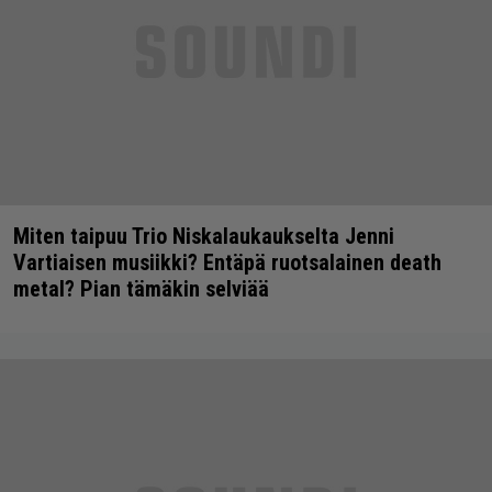
Miten taipuu Trio Niskalaukaukselta Jenni
Vartiaisen musiikki? Entäpä ruotsalainen death
metal? Pian tämäkin selviää