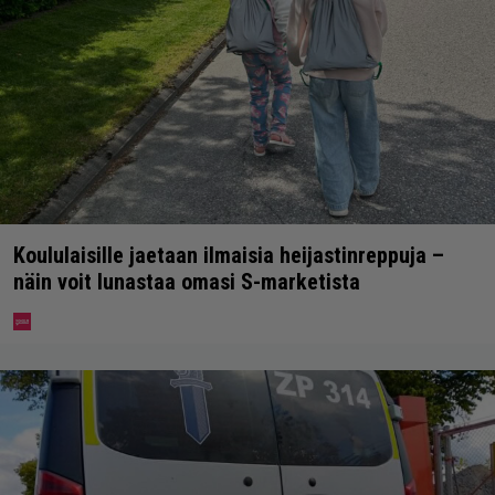
Koululaisille jaetaan ilmaisia heijastinreppuja –
näin voit lunastaa omasi S-marketista