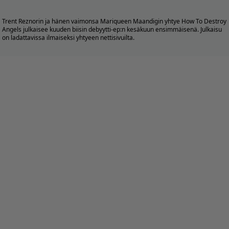
Trent Reznorin ja hänen vaimonsa Mariqueen Maandigin yhtye How To Destroy
Angels julkaisee kuuden biisin debyytti-ep:n kesäkuun ensimmäisenä. Julkaisu
on ladattavissa ilmaiseksi yhtyeen
nettisivuilta
.