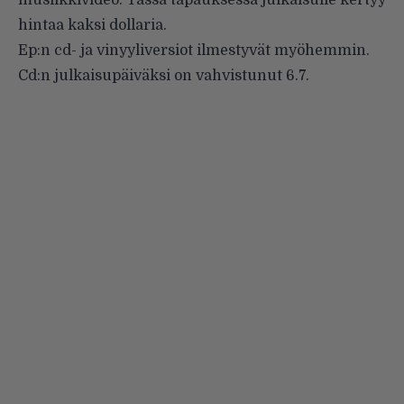
musiikkivideo. Tässä tapauksessa julkaisulle kertyy
hintaa kaksi dollaria.
Ep:n cd- ja vinyyliversiot ilmestyvät myöhemmin.
Cd:n julkaisupäiväksi on vahvistunut 6.7.