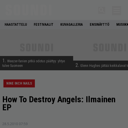
HAASTATTELU
FESTIVAALIT
KUVAGALLERIA
ENSINÄYTTÖ
MUSIIK
1.
Weezer-fanien pitkä odotus päättyy: yhtye
2.
tulee Suomeen
Glenn Hughes jättää keikkalavat t
NINE INCH NAILS
How To Destroy Angels: Ilmainen
EP
28.5.2010 07:59