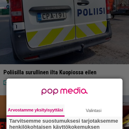
Poliisilla surullinen ilta Kuopiossa eilen
Arvostamme yksityisyyttäsi
Valintasi
Tarvitsemme suostumuksesi tarjotaksemme
henkilökohtaisen käyttökokemuksen