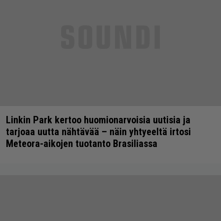
Linkin Park kertoo huomionarvoisia uutisia ja
tarjoaa uutta nähtävää – näin yhtyeeltä irtosi
Meteora-aikojen tuotanto Brasiliassa