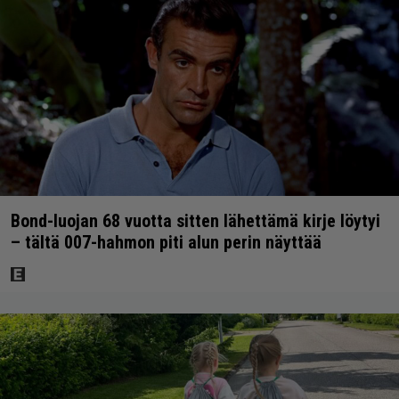
Bond-luojan 68 vuotta sitten lähettämä kirje löytyi
– tältä 007-hahmon piti alun perin näyttää