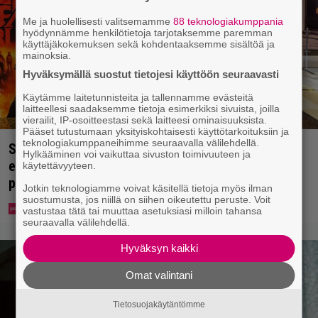
Me ja huolellisesti valitsemamme
88 teknologiakumppania
hyödynnämme henkilötietoja tarjotaksemme paremman
käyttäjäkokemuksen sekä kohdentaaksemme sisältöä ja
mainoksia.
Hyväksymällä suostut tietojesi käyttöön seuraavasti
Käytämme laitetunnisteita ja tallennamme evästeitä
laitteellesi saadaksemme tietoja esimerkiksi sivuista, joilla
vierailit, IP-osoitteestasi sekä laitteesi ominaisuuksista.
Pääset tutustumaan yksityiskohtaisesti käyttötarkoituksiin ja
teknologiakumppaneihimme seuraavalla välilehdellä.
Spider-Man-näytös päättyi kaaokseen – koko
Hylkääminen voi vaikuttaa sivuston toimivuuteen ja
elokuvateatteri tyhjeni yhden katsojan pahojen
käytettävyyteen.
pierujen vuoksi
Jotkin teknologiamme voivat käsitellä tietoja myös ilman
suostumusta, jos niillä on siihen oikeutettu peruste. Voit
vastustaa tätä tai muuttaa asetuksiasi milloin tahansa
seuraavalla välilehdellä.
Hyväksyn kaikki
Omat valintani
Tietosuojakäytäntömme