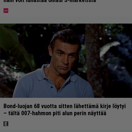
Bond-luojan 68 vuotta sitten lähettämä kirje löytyi
– tältä 007-hahmon piti alun perin näyttää