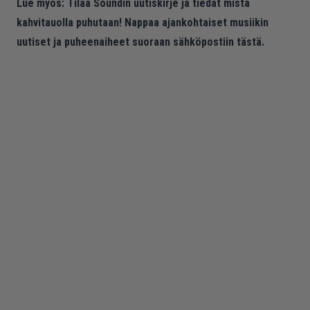
Lue myös:
Tilaa Soundin uutiskirje ja tiedät mistä
kahvitauolla puhutaan! Nappaa ajankohtaiset musiikin
uutiset ja puheenaiheet suoraan sähköpostiin tästä.