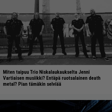
Miten taipuu Trio Niskalaukaukselta Jenni
Vartiaisen musiikki? Entäpä ruotsalainen death
metal? Pian tämäkin selviää