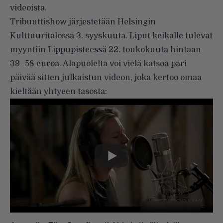
videoista.
Tribuuttishow järjestetään Helsingin
Kulttuuritalossa 3. syyskuuta. Liput keikalle tulevat
myyntiin Lippupisteessä 22. toukokuuta hintaan
39–58 euroa. Alapuolelta voi vielä katsoa pari
päivää sitten julkaistun videon, joka kertoo omaa
kieltään yhtyeen tasosta: