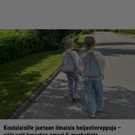
Koululaisille jaetaan ilmaisia heijastinreppuja –
näin voit lunastaa omasi S-marketista