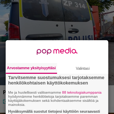
Arvostamme yksityisyyttäsi
Valintasi
Tarvitsemme suostumuksesi tarjotaksemme
henkilökohtaisen käyttökokemuksen
Poliisilla surullinen ilta Kuopiossa eilen
Me ja huolellisesti valitsemamme
88 teknologiakumppania
hyödynnämme henkilötietoja tarjotaksemme paremman
käyttäjäkokemuksen sekä kohdentaaksemme sisältöä ja
mainoksia.
Hyväksymällä suostut tietojesi käyttöön seuraavasti