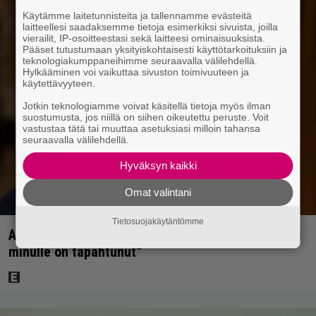
Käytämme laitetunnisteita ja tallennamme evästeitä
laitteellesi saadaksemme tietoja esimerkiksi sivuista, joilla
vierailit, IP-osoitteestasi sekä laitteesi ominaisuuksista.
Pääset tutustumaan yksityiskohtaisesti käyttötarkoituksiin ja
teknologiakumppaneihimme seuraavalla välilehdellä.
Hylkääminen voi vaikuttaa sivuston toimivuuteen ja
käytettävyyteen.
Jotkin teknologiamme voivat käsitellä tietoja myös ilman
suostumusta, jos niillä on siihen oikeutettu peruste. Voit
vastustaa tätä tai muuttaa asetuksiasi milloin tahansa
seuraavalla välilehdellä.
Hyväksyn kaikki
Omat valintani
Tietosuojakäytäntömme
Antonio Banderas: ”Sydänkohtaus on parasta mitä
minulle on tapahtunut”