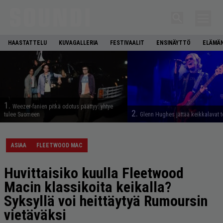
HAASTATTELU
KUVAGALLERIA
FESTIVAALIT
ENSINÄYTTÖ
ELÄMÄN
1.
Weezer-fanien pitkä odotus päättyy: yhtye
2.
tulee Suomeen
Glenn Hughes jättää keikkalavat t
ASIAA
FLEETWOOD MAC
Huvittaisiko kuulla Fleetwood
Macin klassikoita keikalla?
Syksyllä voi heittäytyä Rumoursin
vietäväksi