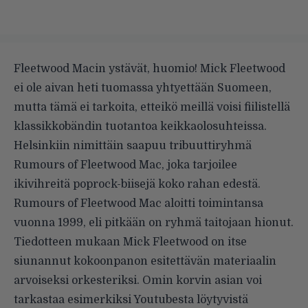
Fleetwood Macin ystävät, huomio! Mick Fleetwood
ei ole aivan heti tuomassa yhtyettään Suomeen,
mutta tämä ei tarkoita, etteikö meillä voisi fiilistellä
klassikkobändin tuotantoa keikkaolosuhteissa.
Helsinkiin nimittäin saapuu tribuuttiryhmä
Rumours of Fleetwood Mac, joka tarjoilee
ikivihreitä poprock-biisejä koko rahan edestä.
Rumours of Fleetwood Mac aloitti toimintansa
vuonna 1999, eli pitkään on ryhmä taitojaan hionut.
Tiedotteen mukaan Mick Fleetwood on itse
siunannut kokoonpanon esitettävän materiaalin
arvoiseksi orkesteriksi. Omin korvin asian voi
tarkastaa esimerkiksi Youtubesta löytyvistä