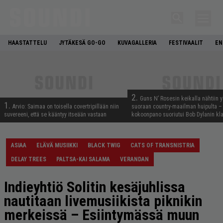
HAASTATTELU
JYTÄKESÄ GO-GO
KUVAGALLERIA
FESTIVAALIT
EN
2.
Guns N’ Rosesin keikalla nähtiin y
1.
Arvio: Saimaa on toisella covertripillään niin
suoraan country-maailman huipulta –
suvereeni, että se kääntyy itseään vastaan
kokoonpano suoriutui Bob Dylanin kl
ASIAA
ELÄVÄ MUSIIKKI
BLACK TWIG
CATS OF TRANSNISTRIA
DELAY TREES
PALTSA-KAI SALAMA
VERANDAN
Indieyhtiö Solitin kesäjuhlissa
nautitaan livemusiikista piknikin
merkeissä – Esiintymässä muun