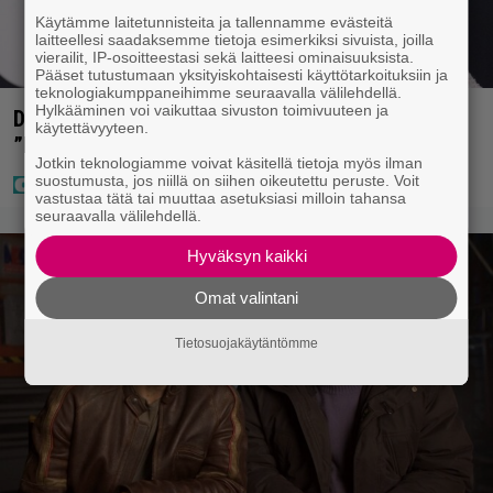
Käytämme laitetunnisteita ja tallennamme evästeitä
laitteellesi saadaksemme tietoja esimerkiksi sivuista, joilla
vierailit, IP-osoitteestasi sekä laitteesi ominaisuuksista.
Pääset tutustumaan yksityiskohtaisesti käyttötarkoituksiin ja
teknologiakumppaneihimme seuraavalla välilehdellä.
Hylkääminen voi vaikuttaa sivuston toimivuuteen ja
Diandra julkaisi upeita kuvia Helsingistä –
käytettävyyteen.
”Puitteet kohdillaan”
Jotkin teknologiamme voivat käsitellä tietoja myös ilman
suostumusta, jos niillä on siihen oikeutettu peruste. Voit
vastustaa tätä tai muuttaa asetuksiasi milloin tahansa
seuraavalla välilehdellä.
Hyväksyn kaikki
Omat valintani
Tietosuojakäytäntömme