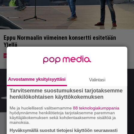
Eppu Normaalin viimeinen konsertti esitetään
Ylellä
Arvostamme yksityisyyttäsi
Valintasi
Tarvitsemme suostumuksesi tarjotaksemme
henkilökohtaisen käyttökokemuksen
Me ja huolellisesti valitsemamme
88 teknologiakumppania
hyödynnämme henkilötietoja tarjotaksemme paremman
käyttäjäkokemuksen sekä kohdentaaksemme sisältöä ja
mainoksia.
Hyväksymällä suostut tietojesi käyttöön seuraavasti