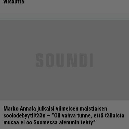
viisautta
Marko Annala julkaisi viimeisen maistiaisen
soolodebyytiltään – ”Oli vahva tunne, että tällaista
musaa ei oo Suomessa aiemmin tehty”