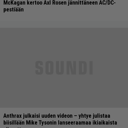
McKagan kertoo Axl Rosen jännittäneen AC/DC-
pestiään
Anthrax julkaisi uuden videon – yhtye julistaa
biisillään Mike Tysonin lanseeraamaa ikiaikaista