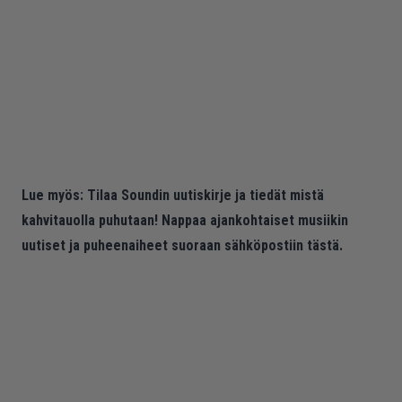
Lue myös:
Tilaa Soundin uutiskirje ja tiedät mistä
kahvitauolla puhutaan! Nappaa ajankohtaiset musiikin
uutiset ja puheenaiheet suoraan sähköpostiin tästä.