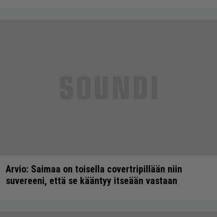
Arvio: Saimaa on toisella covertripillään niin
suvereeni, että se kääntyy itseään vastaan