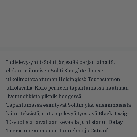
Indielevy-yhtiö Soliti järjestää perjantaina 18.
elokuuta ilmaisen Soliti Slaughterhouse -
ulkoilmatapahtuman Helsingissä Teurastamon
ulkolavalla. Koko perheen tapahtumassa nautitaan
livemusiikista piknik-hengessä.
Tapahtumassa esiintyvät Solitin yksi ensimmäisistä
kiinnityksistä, uutta ep-levyä työstävä
Black Twig
,
10-vuotista taivaltaan keväällä juhlistanut
Delay
Trees
, unenomainen tunnelmoija
Cats of