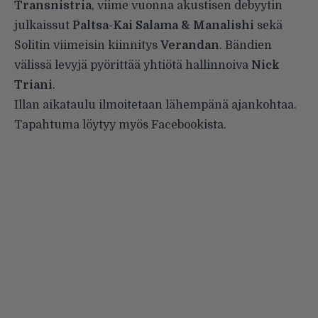
Transnistria
, viime vuonna akustisen debyytin
julkaissut
Paltsa-Kai Salama & Manalishi
sekä
Solitin viimeisin kiinnitys
Verandan
. Bändien
välissä levyjä pyörittää yhtiötä hallinnoiva
Nick
Triani
.
Illan aikataulu ilmoitetaan lähempänä ajankohtaa.
Tapahtuma löytyy myös
Facebookista
.