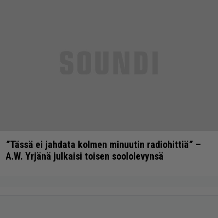
”Tässä ei jahdata kolmen minuutin radiohittiä” –
A.W. Yrjänä julkaisi toisen soololevynsä