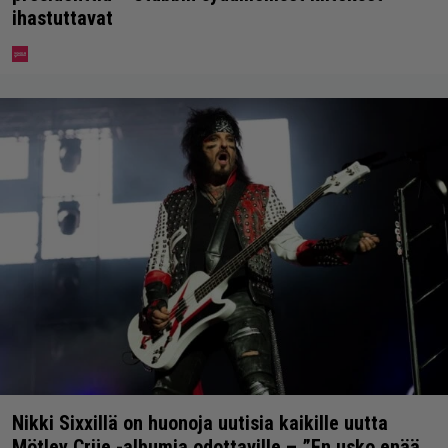
ihastuttavat
Nikki Sixxillä on huonoja uutisia kaikille uutta
Mötley Crüe -albumia odottaville – ”En usko enää