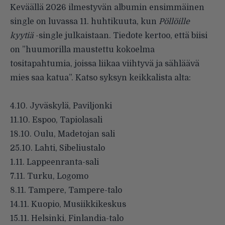
Keväällä 2026 ilmestyvän albumin ensimmäinen
single on luvassa 11. huhtikuuta, kun
Pöllöille
kyytiä
-single julkaistaan. Tiedote kertoo, että biisi
on ”huumorilla maustettu kokoelma
tositapahtumia, joissa liikaa viihtyvä ja sähläävä
mies saa katua”. Katso syksyn keikkalista alta:
4.10. Jyväskylä, Paviljonki
11.10. Espoo, Tapiolasali
18.10. Oulu, Madetojan sali
25.10. Lahti, Sibeliustalo
1.11. Lappeenranta-sali
7.11. Turku, Logomo
8.11. Tampere, Tampere-talo
14.11. Kuopio, Musiikkikeskus
15.11. Helsinki, Finlandia-talo