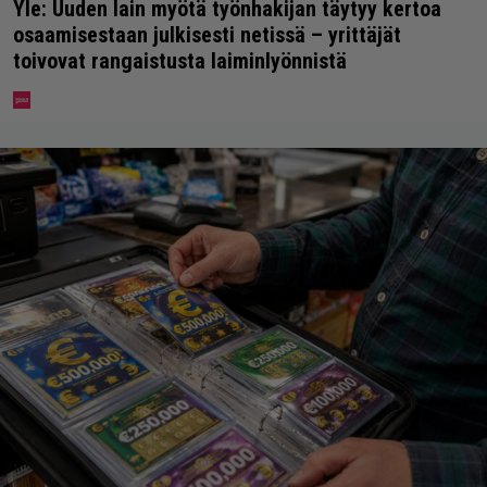
Yle: Uuden lain myötä työnhakijan täytyy kertoa
osaamisestaan julkisesti netissä – yrittäjät
toivovat rangaistusta laiminlyönnistä