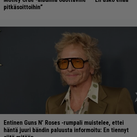
pitkäsoittoihin”
Entinen Guns N’ Roses -rumpali muistelee, ettei
häntä juuri bändin paluusta informoitu: En tiennyt