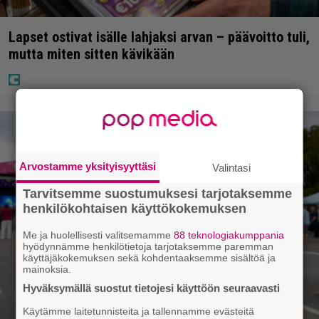
Lapset ostivat isälle lahjaksi arvan – päävoitto tuli,
mutta miten sitten kävikään
Arvostamme yksityisyyttäsi
Valintasi
Tarvitsemme suostumuksesi tarjotaksemme
henkilökohtaisen käyttökokemuksen
Me ja huolellisesti valitsemamme
88 teknologiakumppania
hyödynnämme henkilötietoja tarjotaksemme paremman
käyttäjäkokemuksen sekä kohdentaaksemme sisältöä ja
mainoksia.
Hyväksymällä suostut tietojesi käyttöön seuraavasti
Käytämme laitetunnisteita ja tallennamme evästeitä