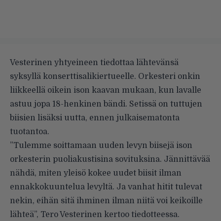
Vesterinen yhtyeineen tiedottaa lähtevänsä
syksyllä konserttisalikiertueelle. Orkesteri onkin
liikkeellä oikein ison kaavan mukaan, kun lavalle
astuu jopa 18-henkinen bändi. Setissä on tuttujen
biisien lisäksi uutta, ennen julkaisematonta
tuotantoa.
”Tulemme soittamaan uuden levyn biisejä ison
orkesterin puoliakustisina sovituksina. Jännittävää
nähdä, miten yleisö kokee uudet biisit ilman
ennakkokuuntelua levyltä. Ja vanhat hitit tulevat
nekin, eihän sitä ihminen ilman niitä voi keikoille
lähteä”, Tero Vesterinen kertoo tiedotteessa.