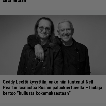
siitä mitään
Geddy Leeltä kysyttiin, onko hän tuntenut Neil
Peartin läsnäoloa Rushin paluukiertueella – laulaja
kertoo ”hullusta kokemuksestaan”