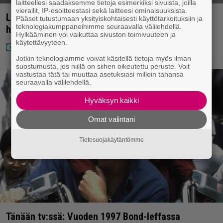
laitteellesi saadaksemme tietoja esimerkiksi sivuista, joilla
vierailit, IP-osoitteestasi sekä laitteesi ominaisuuksista.
Laulaja Aki Samuli on nyt Aki Kirvesniemi – tässä
Pääset tutustumaan yksityiskohtaisesti käyttötarkoituksiin ja
teknologiakumppaneihimme seuraavalla välilehdellä.
hääkuva
Hylkääminen voi vaikuttaa sivuston toimivuuteen ja
käytettävyyteen.
Jotkin teknologiamme voivat käsitellä tietoja myös ilman
suostumusta, jos niillä on siihen oikeutettu peruste. Voit
vastustaa tätä tai muuttaa asetuksiasi milloin tahansa
seuraavalla välilehdellä.
Hyväksyn kaikki
Omat valintani
Tietosuojakäytäntömme
Tänään tv:ssä: Vuoden 1997 Bond-leffassa