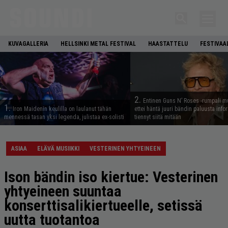
KUVAGALLERIA
HELLSINKI METAL FESTIVAL
HAASTATTELU
FESTIVAA
2.
Entinen Guns N’ Roses -rumpali mu
1.
Iron Maidenin keulilla on laulanut tähän
ettei häntä juuri bändin paluusta info
mennessä tasan yksi legenda, julistaa ex-solisti
tiennyt siitä mitään
ASIAA
ELÄVÄ MUSIIKKI
VESTERINEN YHTYEINEEN
Ison bändin iso kiertue: Vesterinen
yhtyeineen suuntaa
konserttisalikiertueelle, setissä
uutta tuotantoa