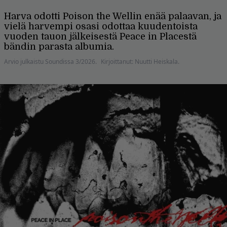
Harva odotti Poison the Wellin enää palaavan, ja
vielä harvempi osasi odottaa kuudentoista
vuoden tauon jälkeisestä Peace in Placestä
bändin parasta albumia.
Arvio julkaistu Soundissa 3/2026.
Kirjoittanut: Nuutti Heiskala.