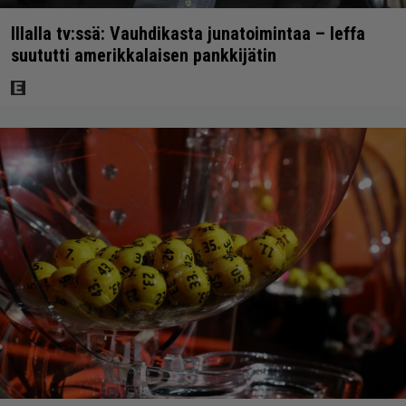
Illalla tv:ssä: Vauhdikasta junatoimintaa – leffa
suututti amerikkalaisen pankkijätin