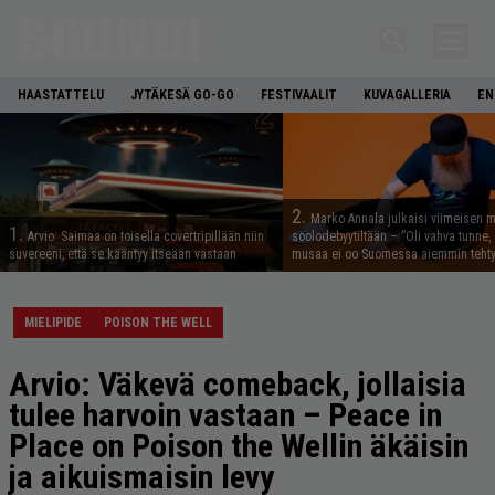
HAASTATTELU
JYTÄKESÄ GO-GO
FESTIVAALIT
KUVAGALLERIA
EN
2.
Marko Annala julkaisi viimeisen m
1.
Arvio: Saimaa on toisella covertripillään niin
soolodebyytiltään – ”Oli vahva tunne, e
suvereeni, että se kääntyy itseään vastaan
musaa ei oo Suomessa aiemmin tehty
MIELIPIDE
POISON THE WELL
Arvio: Väkevä comeback, jollaisia
tulee harvoin vastaan – Peace in
Place on Poison the Wellin äkäisin
ja aikuismaisin levy