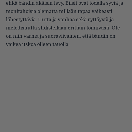
ehkä bändin äkäisin levy. Biisit ovat todella syviä ja
monitahoisia olematta millään tapaa vaikeas­ti
lähestyttäviä. Uutta ja vanhaa sekä ryttäystä ja
melodisuutta yhdistellään erittäin toimivasti. Ote
on niin varma ja suoraviivai­nen, että bändin on
vaikea uskoa olleen tauolla.