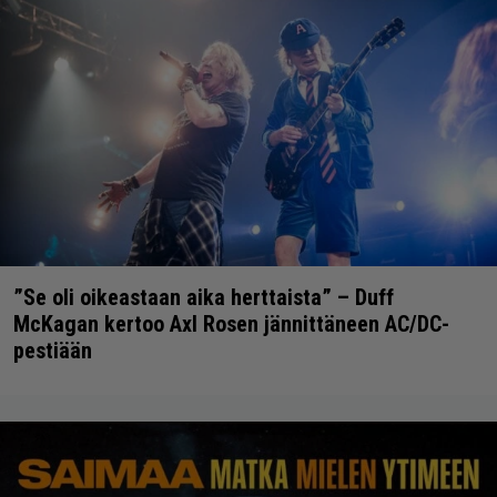
”Se oli oikeastaan aika herttaista” – Duff
McKagan kertoo Axl Rosen jännittäneen AC/DC-
pestiään