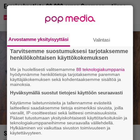
Eurojackpotista 80 000 euroa Suomeen – tänne
Arvostamme yksityisyyttäsi
Valintasi
Tarvitsemme suostumuksesi tarjotaksemme
henkilökohtaisen käyttökokemuksen
Me ja huolellisesti valitsemamme
88 teknologiakumppania
hyödynnämme henkilötietoja tarjotaksemme paremman
käyttäjäkokemuksen sekä kohdentaaksemme sisältöä ja
mainoksia.
Hyväksymällä suostut tietojesi käyttöön seuraavasti
Käytämme laitetunnisteita ja tallennamme evästeitä
laitteellesi saadaksemme tietoja esimerkiksi sivuista, joilla
vierailit, IP-osoitteestasi sekä laitteesi ominaisuuksista.
Pääset tutustumaan yksityiskohtaisesti käyttötarkoituksiin ja
teknologiakumppaneihimme seuraavalla välilehdellä.
Hylkääminen voi vaikuttaa sivuston toimivuuteen ja
Syötkö perunoita näin? Tutkijat löysivät yhteyden
käytettävyyteen.