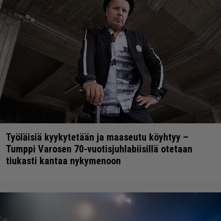
Työläisiä kyykytetään ja maaseutu köyhtyy –
Tumppi Varosen 70-vuotisjuhlabiisillä otetaan
tiukasti kantaa nykymenoon