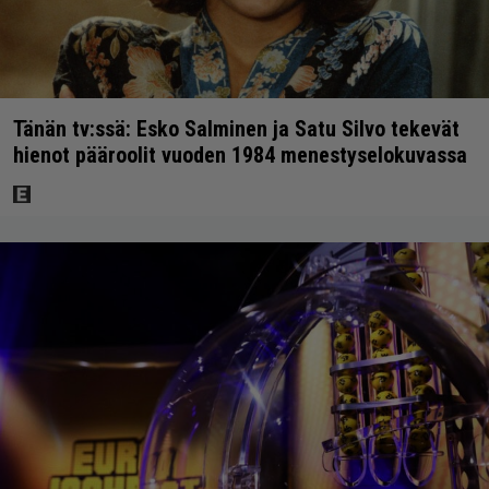
Tänän tv:ssä: Esko Salminen ja Satu Silvo tekevät
hienot pääroolit vuoden 1984 menestyselokuvassa