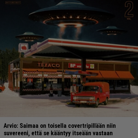
Arvio: Saimaa on toisella covertripillään niin
suvereeni, että se kääntyy itseään vastaan