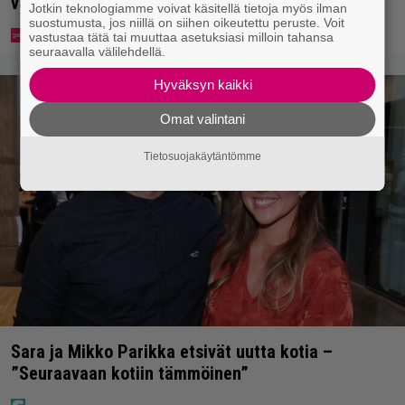
vakavaan kansansairauteen
Jotkin teknologiamme voivat käsitellä tietoja myös ilman
suostumusta, jos niillä on siihen oikeutettu peruste. Voit
vastustaa tätä tai muuttaa asetuksiasi milloin tahansa
seuraavalla välilehdellä.
Hyväksyn kaikki
Omat valintani
Tietosuojakäytäntömme
Sara ja Mikko Parikka etsivät uutta kotia –
”Seuraavaan kotiin tämmöinen”