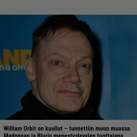
William Orbit on kuollut – tunnettiin muun muassa
Madonnan ja Blurin menestyslevyjen tuottajana