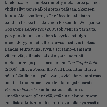
kuolemaa, screa­moksi nimetty metalcorea ja emoa
yhdistellyt genre alkoi nostaa päätään. Skeneen
kuului Alexisonfiren ja The Usedin kaltaisten
bändien lisäksi floridalainen Poison the Well, jonka
You Come Before You
(2003) oli genren parhaita,
pop punkin tapaan vähän kevyeksi nähdyn
musiikkityy­lin taiteellista arvoa nostavia teoksia.
Bändin seuraavilla levyillä screa­mo-elementit
vähenivät ja ilmaisu alkoi nojata enemmän
metalco­reen ja post-hardcoreen.
The Tropic Rotin
(2009) jälkeen Poison the Well kuopattiin. Harva
odotti bändin enää palaavan, ja vielä harvempi osasi
odottaa kuudentoista vuoden tauon jälkeisestä
Peace in Placestä
bändin parasta albumia.
On vähemmän yllättävää, että uusi albumi tuntuu
edellisiä aikui­semmalta, mutta samalla kyseessä on