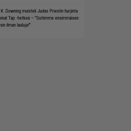
 K. Downing muisteli Judas Priestin hurjinta
pinal Tap -hetkeä – ”Soitimme ensimmäisen
isin ilman lauluja!”