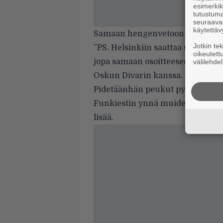
esimerkiks
tutustuma
seuraaval
käytettäv
Samaan hengenvetoon valetaan k
Jotkin te
”PS. Helsinkiin saattaa syksyll
oikeutett
jopa samaan osoitteeseen vähän 
välilehdel
Oskun Divarin kanssa. Mutta ei s
Pidetäänhän peukut pystyssä ja l
Funkiestin
ynnä muiden muodosta
lisää.