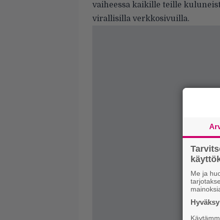
vaiheessa kaikille teille kuluneis
virallisilla verkkosivuilla
.
Ar
Tarvit
käytt
Me ja huo
tarjotak
mainoksi
Hyväksym
Käytämme 