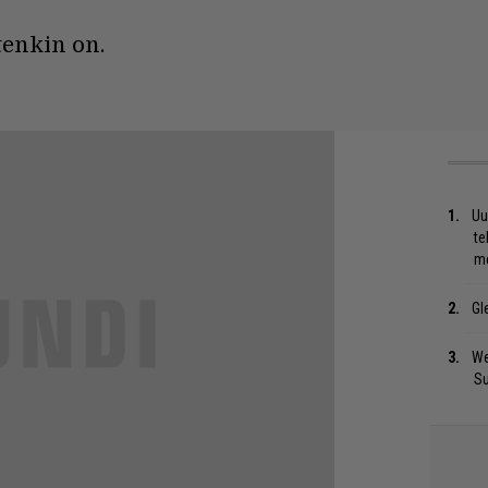
tenkin on.
Uu
te
me
Gl
We
S