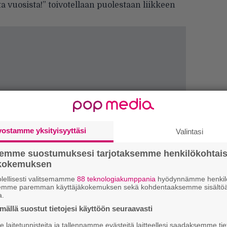
ta vuosista!” toivotellaan puolestaan liikkeen
vostamme yksityisyyttäsi
Valintasi
Uu
Va
semme suostumuksesi tarjotaksemme henkilökohtai
ökokemuksen
ry
lellisesti valitsemamme
88 teknologiakumppania
hyödynnämme henkilö
semme paremman käyttäjäkokemuksen sekä kohdentaaksemme sisältöä
Gl
a.
ällä suostut tietojesi käyttöön seuraavasti
We
laitetunnisteita ja tallennamme evästeitä laitteellesi saadaksemme tie
t