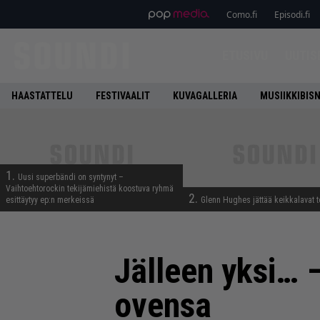
Como.fi
Episodi.fi
ETUSIVU
UUTIS
HAASTATTELU
FESTIVAALIT
KUVAGALLERIA
MUSIIKKIBIS
1.
Uusi superbändi on syntynyt –
Vaihtoehtorockin tekijämiehistä koostuva ryhmä
2.
esittäytyy ep:n merkeissä
Glenn Hughes jättää keikkalavat t
Jälleen yksi… 
ovensa