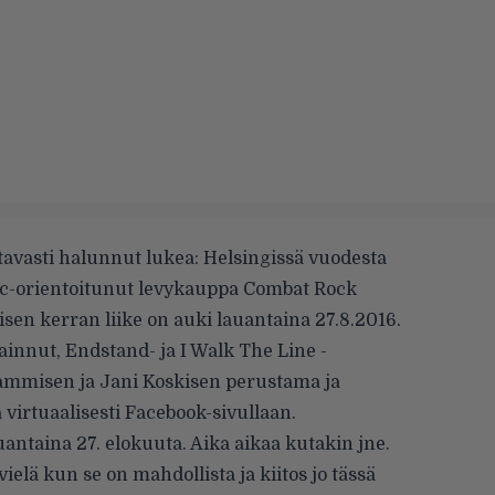
ltavasti halunnut lukea: Helsingissä vuodesta
hc-orientoitunut levykauppa
Combat Rock
isen kerran liike on auki lauantaina 27.8.2016.
innut, Endstand- ja I Walk The Line -
ammisen ja Jani Koskisen perustama ja
a
virtuaalisesti
Facebook-sivullaan.
antaina 27. elokuuta. Aika aikaa kutakin jne.
ielä kun se on mahdollista ja kiitos jo tässä