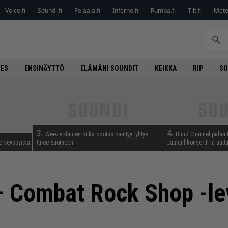
Voice.fi
Soundi.fi
Pelaaja.fi
Inferno.fi
Rumba.fi
Tilt.fi
Metel
ET
LEVYARVIOT
JUTUT
LEHTI
NES
ENSINÄYTTÖ
ELÄMÄNI SOUNDIT
KEIKKA
RIP
SU
3.
4.
Weezer-fanien pitkä odotus päättyy: yhtye
Blind Channel palaa 
erveyssyistä
tulee Suomeen
Jäähallikonsertti ja uut
– Combat Rock Shop -lev