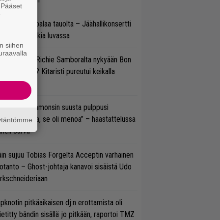
. Pääset
e
ind Channel palaa tauolta – Jäähallikonsertti
 uutta musiikkia luvassa
n siihen
uraavalla
ten sujuvat Richie Samboralta nykyään Bon
vi -hommat? Kitaristi pureutui keikalla
nhaan hittiin
un Gene Simmonsin suusta pulppusi
rioksennusta, se oli menoa” – haastattelussa
äytäntömme
neli Jarva
in sujuu Tobias Forgelta Acceptin varhainen
otanto – Ghost-johtaja kanavoi sisäistä Udo
rkschneideriaan
ipknotin pitkäaikaisen dj:n erottamista oli
etitty bändin sisällä jo pitkään, raportoi TMZ