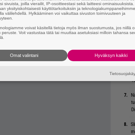
i sivuista, joilla vierailit, IP-osoitteestasi sekä laitteesi ominaisuuksista
an yksityiskohtaisesti käyttötarkoituksiin ja teknologiakumppaneihimm
la välilehdellä. Hylkääminen voi vaikuttaa sivuston toimivuuteen ja
Bl
yyteen.
uitenkin myös uutta toivoa:
ja
knologiamme voivat käsitellä tietoja myös ilman suostumusta, jos niillä o
ä ilmestyä uusi samanhenkinen kauppa, ehkä
u peruste. Voit vastustaa tätä tai muuttaa asetuksiasi milloin tahansa se
Mi
samaan tyyliin kuin aikanaan kävi meidän ja
lä.
Jo
iitä vielä tämän enempää.”
va
evykaupat hengissä, jottei
Epe’sin
,
The
Omat valintani
Hyväksyn kaikki
maan ketjuun tulisi enää yhtään lenkkiä
”K
ve
Tietosuojak
Ta
Nä
tu
Di
Sl
mi