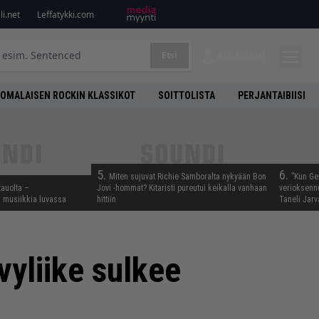
i.net
Leffatykki.com
Etsi
KIRJAUDU
OMALAISEN ROCKIN KLASSIKOT
SOITTOLISTA
PERJANTAIBIISI
5.
6.
Miten sujuvat Richie Samboralta nykyään Bon
”Kun Ge
tauolta –
Jovi -hommat? Kitaristi pureutui keikalla vanhaan
verioksennu
ta musiikkia luvassa
hittiin
Taneli Jarv
yliike sulkee