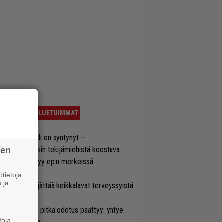
LUETUIMMAT
si superbändi on syntynyt –
ihtoehtorockin tekijämiehistä koostuva
sen
hmä esittäytyy ep:n merkeissä
tietoja
 ja
enn Hughes jättää keikkalavat terveyssyistä
ezer-fanien pitkä odotus päättyy: yhtye
toja
ulee Suomeen