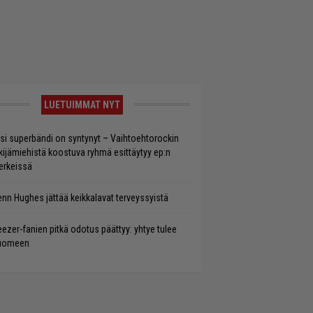
LUETUIMMAT NYT
si superbändi on syntynyt – Vaihtoehtorockin
kijämiehistä koostuva ryhmä esittäytyy ep:n
rkeissä
enn Hughes jättää keikkalavat terveyssyistä
ezer-fanien pitkä odotus päättyy: yhtye tulee
uomeen