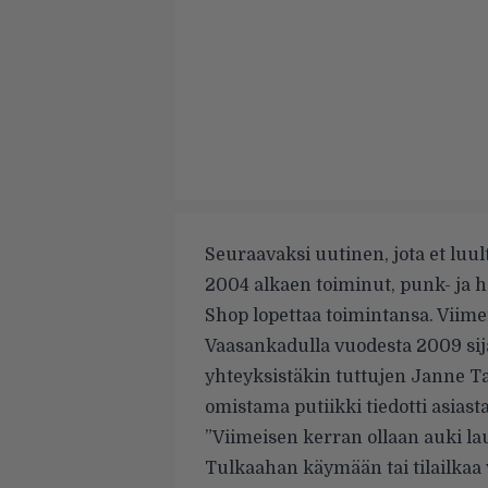
Seuraavaksi uutinen, jota et luu
2004 alkaen toiminut, punk- ja 
Shop
lopettaa toimintansa. Viime
Vaasankadulla vuodesta 2009 sija
yhteyksistäkin tuttujen Janne T
omistama putiikki tiedotti asiast
”Viimeisen kerran ollaan auki lau
Tulkaahan käymään tai tilailkaa v