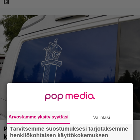
Arvostamme yksityisyyttäsi
Valintasi
Poliisilla tehovalvonta – tästä kysymys ja näin
Tarvitsemme suostumuksesi tarjotaksemme
henkilökohtaisen käyttökokemuksen
kauan kestää