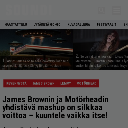
HAASTATTELU
JYTÄKESÄ GO-GO
KUVAGALLERIA
FESTIVAALIT
EN
2.
Se on nyt tai ei koskaan, toteaa Y
1.
Arvio: Saimaa on toisella covertripillään niin
Malmsteen – Ruotsin kitarajumala ly
suvereeni, että se kääntyy itseään vastaan
uuden biisin ja kertoo tulevasta levys
KEVENNYSTÄ
JAMES BROWN
LEMMY
MOTÖRHEAD
James Brownin ja Motörheadin
yhdistävä mashup on silkkaa
voittoa – kuuntele vaikka itse!