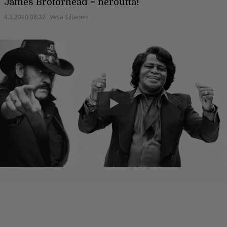
James Brotörhead = neroutta!
4.3.2020 08:32
Vesa Siltanen