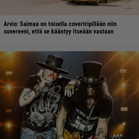
Arvio: Saimaa on toisella covertripillään niin
suvereeni, että se kääntyy itseään vastaan