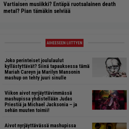
Vartiaisen musiikki? Entäpä ruotsalainen death
metal? Pian tämäkin selviää
AIHEESEEN LIITTYEN
Joko perinteiset joululaulut
kyllästyttävät? Siinä tapauksessa tämä
Mariah Careyn ja Marilyn Mansonin
mashup on tehty juuri sinulle
Viikon aivot nyrjäyttävimmässä
mashupissa yhdistellään Judas
Priestiä ja Michael Jacksonia – ja
sehän muuten toimii!
Aivot nyrjäyttävässä mashupissa