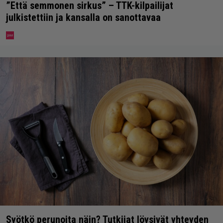
”Että semmonen sirkus” – TTK-kilpailijat
julkistettiin ja kansalla on sanottavaa
Syötkö perunoita näin? Tutkijat löysivät yhteyden