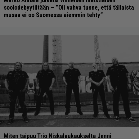
Marko Annala julkaisi viimeisen maistiaisen
soolodebyytiltään – ”Oli vahva tunne, että tällaista
musaa ei oo Suomessa aiemmin tehty”
Miten taipuu Trio Niskalaukaukselta Jenni