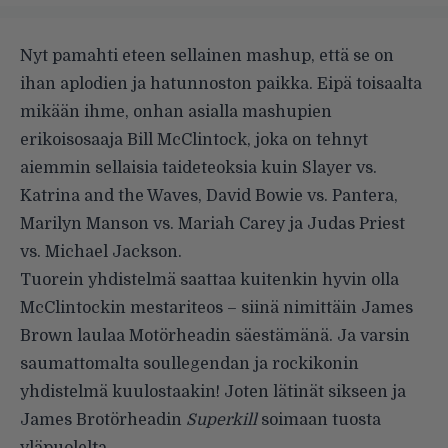
Nyt pamahti eteen sellainen mashup, että se on
ihan aplodien ja hatunnoston paikka. Eipä toisaalta
mikään ihme, onhan asialla mashupien
erikoisosaaja
Bill McClintock
, joka on tehnyt
aiemmin sellaisia taideteoksia kuin Slayer vs.
Katrina and the Waves, David Bowie vs. Pantera,
Marilyn Manson vs. Mariah Carey ja Judas Priest
vs. Michael Jackson.
Tuorein yhdistelmä saattaa kuitenkin hyvin olla
McClintockin mestariteos – siinä nimittäin James
Brown laulaa Motörheadin säestämänä. Ja varsin
saumattomalta soullegendan ja rockikonin
yhdistelmä kuulostaakin! Joten lätinät sikseen ja
James Brotörheadin
Superkill
soimaan tuosta