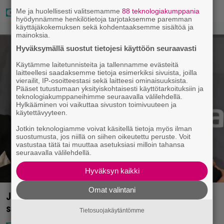
Me ja huolellisesti valitsemamme
88 teknologiakumppania
hyödynnämme henkilötietoja tarjotaksemme paremman
käyttäjäkokemuksen sekä kohdentaaksemme sisältöä ja
mainoksia.
Hyväksymällä suostut tietojesi käyttöön seuraavasti
Käytämme laitetunnisteita ja tallennamme evästeitä
laitteellesi saadaksemme tietoja esimerkiksi sivuista, joilla
vierailit, IP-osoitteestasi sekä laitteesi ominaisuuksista.
Pääset tutustumaan yksityiskohtaisesti käyttötarkoituksiin ja
teknologiakumppaneihimme seuraavalla välilehdellä.
Hylkääminen voi vaikuttaa sivuston toimivuuteen ja
käytettävyyteen.
Jotkin teknologiamme voivat käsitellä tietoja myös ilman
suostumusta, jos niillä on siihen oikeutettu peruste. Voit
vastustaa tätä tai muuttaa asetuksiasi milloin tahansa
seuraavalla välilehdellä.
Hyväksyn kaikki
Omat valintani
Jani Sieviseltä harvinainen kuva – ”Kaikki lapset
samaan aikaan”
Tietosuojakäytäntömme