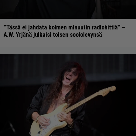
”Tässä ei jahdata kolmen minuutin radiohittiä” –
A.W. Yrjänä julkaisi toisen soololevynsä