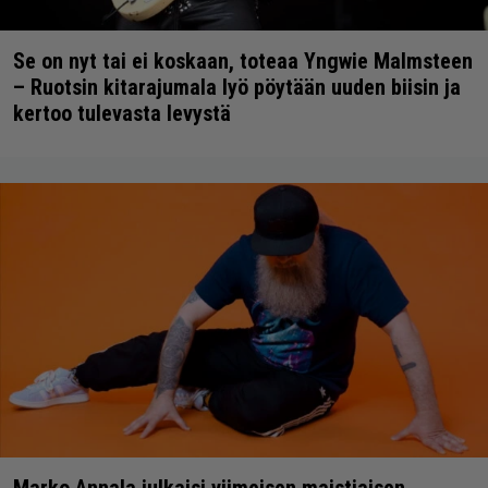
Se on nyt tai ei koskaan, toteaa Yngwie Malmsteen
– Ruotsin kitarajumala lyö pöytään uuden biisin ja
kertoo tulevasta levystä