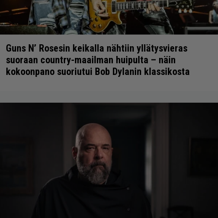
Guns N’ Rosesin keikalla nähtiin yllätysvieras
suoraan country-maailman huipulta – näin
kokoonpano suoriutui Bob Dylanin klassikosta