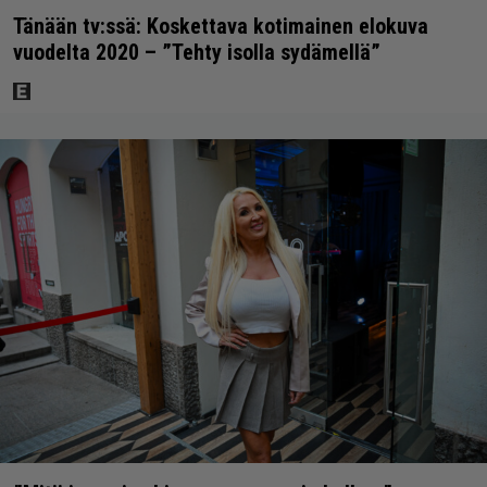
Tänään tv:ssä: Koskettava kotimainen elokuva
vuodelta 2020 – ”Tehty isolla sydämellä”