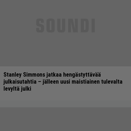
Stanley Simmons jatkaa hengästyttävää
julkaisutahtia – jälleen uusi maistiainen tulevalta
levyltä julki