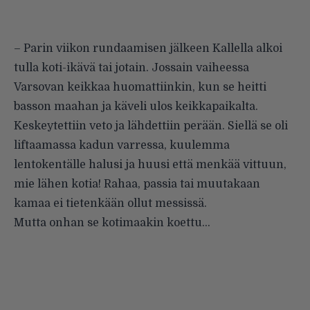
– Parin viikon rundaamisen jälkeen Kallella alkoi
tulla koti-ikävä tai jotain. Jossain vaiheessa
Varsovan keikkaa huomattiinkin, kun se heitti
basson maahan ja käveli ulos keikkapaikalta.
Keskeytettiin veto ja lähdettiin perään. Siellä se oli
liftaamassa kadun varressa, kuulemma
lentokentälle halusi ja huusi että menkää vittuun,
mie lähen kotia! Rahaa, passia tai muutakaan
kamaa ei tietenkään ollut messissä.
Mutta onhan se kotimaakin koettu…