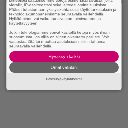
laitteellesi saadaksemme tietoja esimerkiksi sivuista, joilla
vierailit, IP-osoitteestasi sekä laitteesi ominaisuuksista.
Pääset tutustumaan yksityiskohtaisesti käyttötarkoituksiin ja
Lue myös:
Tilaa Soundin uutiskirje ja tiedät mistä
teknologiakumppaneihimme seuraavalla välilehdellä.
kahvitauolla puhutaan! Nappaa ajankohtaiset musiikin
Hylkääminen voi vaikuttaa sivuston toimivuuteen ja
käytettävyyteen.
uutiset ja puheenaiheet suoraan sähköpostiin tästä.
Jotkin teknologiamme voivat käsitellä tietoja myös ilman
suostumusta, jos niillä on siihen oikeutettu peruste. Voit
vastustaa tätä tai muuttaa asetuksiasi milloin tahansa
seuraavalla välilehdellä.
Hyväksyn kaikki
Omat valintani
Tietosuojakäytäntömme