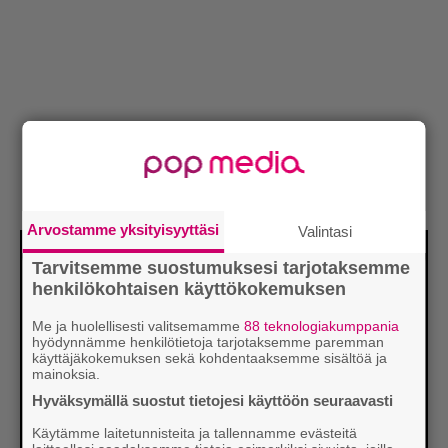
Arvostamme yksityisyyttäsi
Valintasi
Tarvitsemme suostumuksesi tarjotaksemme
henkilökohtaisen käyttökokemuksen
Me ja huolellisesti valitsemamme
88 teknologiakumppania
hyödynnämme henkilötietoja tarjotaksemme paremman
käyttäjäkokemuksen sekä kohdentaaksemme sisältöä ja
mainoksia.
Hyväksymällä suostut tietojesi käyttöön seuraavasti
Käytämme laitetunnisteita ja tallennamme evästeitä