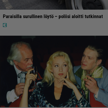
Paraisilla surullinen löytö – poliisi aloitti tutkinnat