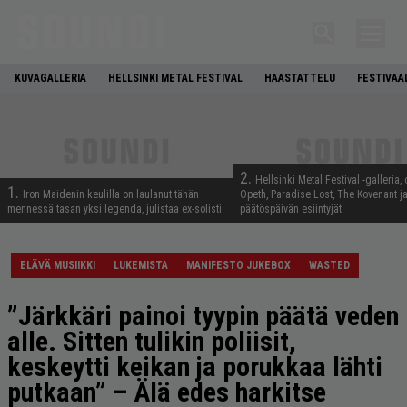
KUVAGALLERIA
HELLSINKI METAL FESTIVAL
HAASTATTELU
FESTIVAA
2.
Hellsinki Metal Festival -galleria, 
1.
Iron Maidenin keulilla on laulanut tähän
Opeth, Paradise Lost, The Kovenant j
mennessä tasan yksi legenda, julistaa ex-solisti
päätöspäivän esiintyjät
ELÄVÄ MUSIIKKI
LUKEMISTA
MANIFESTO JUKEBOX
WASTED
”Järkkäri painoi tyypin päätä veden
alle. Sitten tulikin poliisit,
keskeytti keikan ja porukkaa lähti
putkaan” – Älä edes harkitse