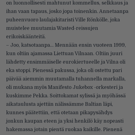
on luonnollisesti mahtunut kommellus, selkkaus ja
ihan vaan tapaus, josko jopa toinenkin. Annetaanpa
puheenvuoro laulajakitaristi Ville Rönkölle, joka
muistelee muutamia Wasted-reissujen
erikoiskäänteitä.
– Joo, katsotaanpa… Mennään ensin vuoteen 1999,
kun oltiin ajamassa Liettuan Vilnaan. Oltiin juuri
lähdetty ensimmäiselle eurokiertueelle ja Vilna oli
eka stoppi. Pienessä pakussa, joka oli ostettu pari
päivää aiemmin muutamalla tuhannella markalla,
oli mukana myös Manifesto Jukebox -orkesteri ja
kuskimme Pekka. Soittokamat sylissä ja myöhässä
aikataulusta ajettiin nälissämme Baltian läpi,
kunnes päätettiin, että otetaan pikapysähdys
jonkun kaupan eteen ja yksi henkilö käy nopeasti
hakemassa jotain pientä ruokaa kaikille. Pienenä