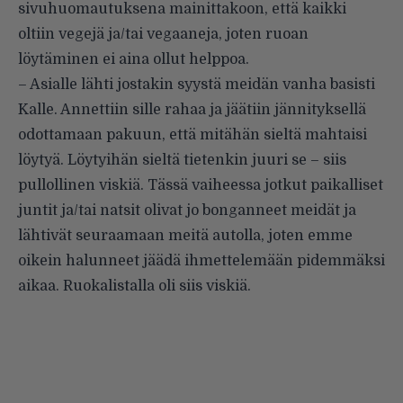
sivuhuomautuksena mainittakoon, että kaikki
oltiin vegejä ja/tai vegaaneja, joten ruoan
löytäminen ei aina ollut helppoa.
– Asialle lähti jostakin syystä meidän vanha basisti
Kalle. Annettiin sille rahaa ja jäätiin jännityksellä
odottamaan pakuun, että mitähän sieltä mahtaisi
löytyä. Löytyihän sieltä tietenkin juuri se – siis
pullollinen viskiä. Tässä vaiheessa jotkut paikalliset
juntit ja/tai natsit olivat jo bonganneet meidät ja
lähtivät seuraamaan meitä autolla, joten emme
oikein halunneet jäädä ihmettelemään pidemmäksi
aikaa. Ruokalistalla oli siis viskiä.