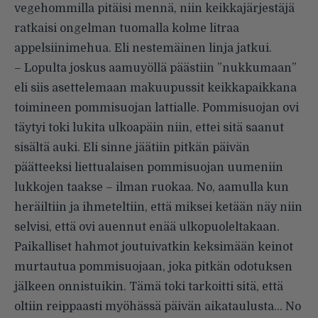
vegehommilla pitäisi mennä, niin keikkajärjestäjä
ratkaisi ongelman tuomalla kolme litraa
appelsiinimehua. Eli nestemäinen linja jatkui.
– Lopulta joskus aamuyöllä päästiin ”nukkumaan”
eli siis asettelemaan makuupussit keikkapaikkana
toimineen pommisuojan lattialle. Pommisuojan ovi
täytyi toki lukita ulkoapäin niin, ettei sitä saanut
sisältä auki. Eli sinne jäätiin pitkän päivän
päätteeksi liettualaisen pommisuojan uumeniin
lukkojen taakse – ilman ruokaa. No, aamulla kun
heräiltiin ja ihmeteltiin, että miksei ketään näy niin
selvisi, että ovi auennut enää ulkopuoleltakaan.
Paikalliset hahmot joutuivatkin keksimään keinot
murtautua pommisuojaan, joka pitkän odotuksen
jälkeen onnistuikin. Tämä toki tarkoitti sitä, että
oltiin reippaasti myöhässä päivän aikataulusta… No