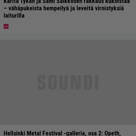
Karita Tykän ja Sami Saikkosen rakkaus kukoistaa
– vähäpukeista hempeilyä ja leveitä virnistyksiä
laiturilla
Hellsinki Metal Festival -galleria, osa 2: Opeth,