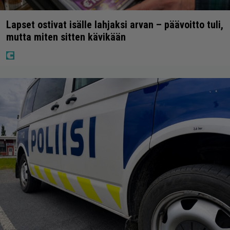
Lapset ostivat isälle lahjaksi arvan – päävoitto tuli,
mutta miten sitten kävikään