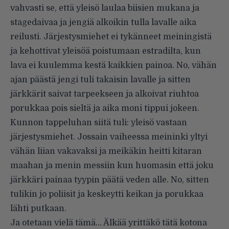
vahvasti se, että yleisö laulaa biisien mukana ja
stagedaivaa ja jengiä alkoikin tulla lavalle aika
reilusti. Järjestysmiehet ei tykänneet meiningistä
ja kehottivat yleisöä poistumaan estradilta, kun
lava ei kuulemma kestä kaikkien painoa. No, vähän
ajan päästä jengi tuli takaisin lavalle ja sitten
järkkärit saivat tarpeekseen ja alkoivat riuhtoa
porukkaa pois sieltä ja aika moni tippui jokeen.
Kunnon tappeluhan siitä tuli: yleisö vastaan
järjestysmiehet. Jossain vaiheessa meininki yltyi
vähän liian vakavaksi ja meikäkin heitti kitaran
maahan ja menin messiin kun huomasin että joku
järkkäri painaa tyypin päätä veden alle. No, sitten
tulikin jo poliisit ja keskeytti keikan ja porukkaa
lähti putkaan.
Ja otetaan vielä tämä… Älkää yrittäkö tätä kotona