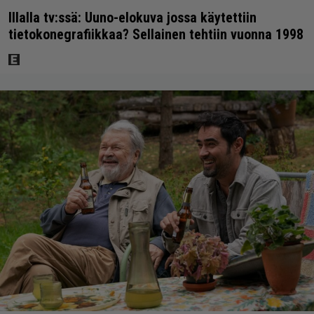
Illalla tv:ssä: Uuno-elokuva jossa käytettiin
tietokonegrafiikkaa? Sellainen tehtiin vuonna 1998