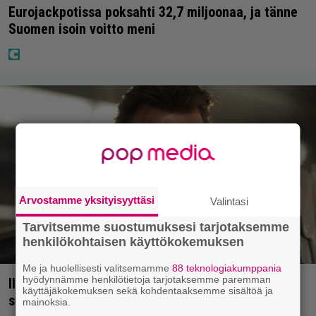
Eurojackpotissa poksahti 32,7 miljoonaa, ja tänne
Suomen isoin voitto meni
Arvostamme yksityisyyttäsi
Valintasi
Tarvitsemme suostumuksesi tarjotaksemme
henkilökohtaisen käyttökokemuksen
Me ja huolellisesti valitsemamme
88 teknologiakumppania
hyödynnämme henkilötietoja tarjotaksemme paremman
Illalla tv:ssä: Vauhdikasta junatoimintaa – leffa
käyttäjäkokemuksen sekä kohdentaaksemme sisältöä ja
suututti amerikkalaisen pankkijätin
mainoksia.