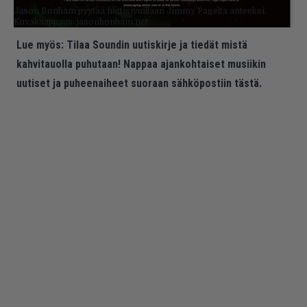
Jason Bonham pyytää nettisivuillaan Jimmy Pagelta anteeksi.
Kuvakaappaus: jasonbonham.net
Lue myös:
Tilaa Soundin uutiskirje ja tiedät mistä
kahvitauolla puhutaan! Nappaa ajankohtaiset musiikin
uutiset ja puheenaiheet suoraan sähköpostiin tästä.