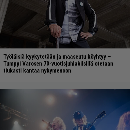
Työläisiä kyykytetään ja maaseutu köyhtyy –
Tumppi Varosen 70-vuotisjuhlabiisillä otetaan
tiukasti kantaa nykymenoon