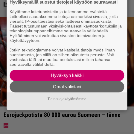
Hyväksymällä suostut tietojesi käyttöön seuraavasti
Käytämme laitetunnisteita ja tallennamme evästeitä
laitteellesi saadaksemme tietoja esimerkiksi sivuista, joilla
vierailit, IP-osoitteestasi sekä laitteesi ominaisuuksista.
Pääset tutustumaan yksityiskohtaisesti käyttötarkoituksiin ja
teknologiakumppaneihimme seuraavalla välilehdellä.
Hylkääminen voi vaikuttaa sivuston toimivuuteen ja
käytettävyyteen.
Jotkin teknologiamme voivat käsitellä tietoja myös ilman
suostumusta, jos niillä on siihen oikeutettu peruste. Voit
vastustaa tätä tai muuttaa asetuksiasi milloin tahansa
seuraavalla välilehdellä.
Hyväksyn kaikki
Omat valintani
Tietosuojakäytäntömme
Eurojackpotista 80 000 euroa Suomeen – tänne