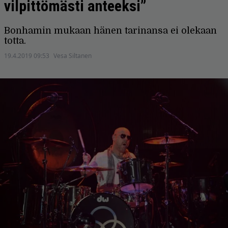
vilpittömästi anteeksi”
Bonhamin mukaan hänen tarinansa ei olekaan
totta.
19.4.2019 09:53
Vesa Siltanen