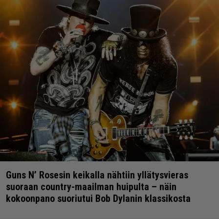
Guns N’ Rosesin keikalla nähtiin yllätysvieras
suoraan country-maailman huipulta – näin
kokoonpano suoriutui Bob Dylanin klassikosta