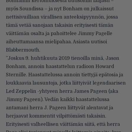
Bonhamin kertomuksesta uutisoitiin laajasti –
myös Soundissa
– ja nyt Bonham on
julkaissut
nettisivuillaan virallisen anteeksipyynnön
, jossa
tämä vetää sanojaan takaisin erityisesti tämän
väittämän osalta ja pahoittelee Jimmy Pagelle
aiheuttamaansa mielipahaa. Asiasta uutisoi
Blabbermouth
.
”Joskus 9. huhtikuuta 2019 tienoilla minä, Jason
Bonham, annoin haastattelun radioon Howard
Sternille. Haastattelussa annoin tiettyjä epätosia ja
loukkaavia lausuntoja, jotka liittyivät legendaarisen
Led Zeppelin -yhtyeen herra James Pageen (aka
Jimmy Pageen). Vedän kaikki haastattelussa
antamani herra J. Pageen liittyvät alentavat ja
herjaavat kommentit vilpittömästi takaisin.
Erityisesti valheellisen väittämän siitä, että herra