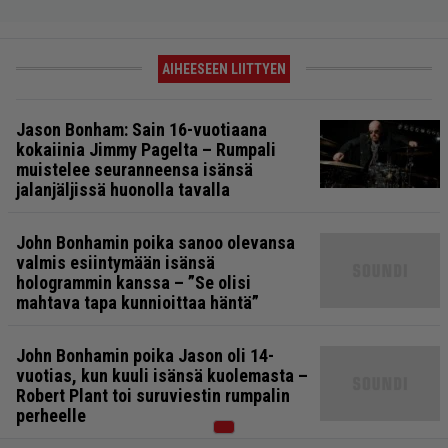
AIHEESEEN LIITTYEN
Jason Bonham: Sain 16-vuotiaana
kokaiinia Jimmy Pagelta – Rumpali
muistelee seuranneensa isänsä
jalanjäljissä huonolla tavalla
John Bonhamin poika sanoo olevansa
valmis esiintymään isänsä
hologrammin kanssa – ”Se olisi
mahtava tapa kunnioittaa häntä”
John Bonhamin poika Jason oli 14-
vuotias, kun kuuli isänsä kuolemasta –
Robert Plant toi suruviestin rumpalin
perheelle