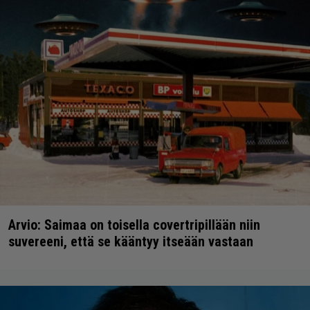
Arvio: Saimaa on toisella covertripillään niin
suvereeni, että se kääntyy itseään vastaan