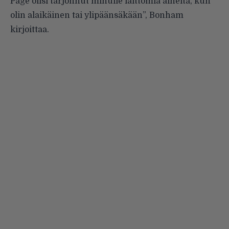
Page olisi tarjonnut minulle laittomia aineita, kun
olin alaikäinen tai ylipäänsäkään”, Bonham
kirjoittaa.