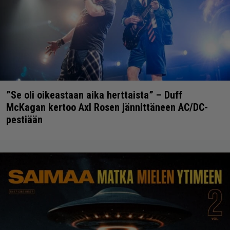
”Se oli oikeastaan aika herttaista” – Duff
McKagan kertoo Axl Rosen jännittäneen AC/DC-
pestiään