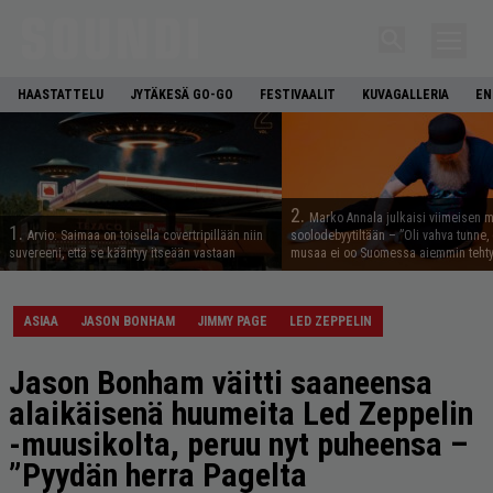
HAASTATTELU
JYTÄKESÄ GO-GO
FESTIVAALIT
KUVAGALLERIA
EN
2.
Marko Annala julkaisi viimeisen m
1.
Arvio: Saimaa on toisella covertripillään niin
soolodebyytiltään – ”Oli vahva tunne, e
suvereeni, että se kääntyy itseään vastaan
musaa ei oo Suomessa aiemmin tehty
ASIAA
JASON BONHAM
JIMMY PAGE
LED ZEPPELIN
Jason Bonham väitti saaneensa
alaikäisenä huumeita Led Zeppelin
-muusikolta, peruu nyt puheensa –
”Pyydän herra Pagelta