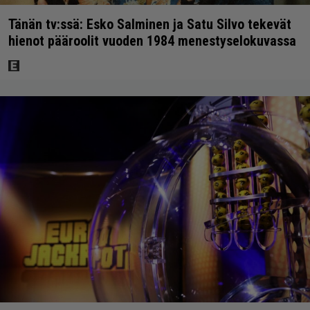
Tänän tv:ssä: Esko Salminen ja Satu Silvo tekevät
hienot pääroolit vuoden 1984 menestyselokuvassa