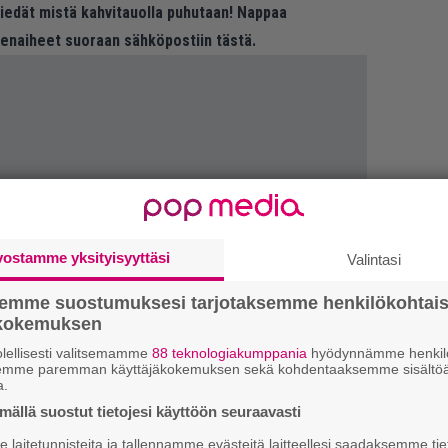
 tiedät mistä kahvitauolla puhutaan! Nappaa
eenaiheet suoraan sähköpostiin tästä.
Ar
vostamme yksityisyyttäsi
Valintasi
su
semme suostumuksesi tarjotaksemme henkilökohtai
Se
ökokemuksen
Ma
lellisesti valitsemamme
88 teknologiakumppania
hyödynnämme henkilö
uu
semme paremman käyttäjäkokemuksen sekä kohdentaaksemme sisältöä
a.
Mi
ällä suostut tietojesi käyttöön seuraavasti
Va
laitetunnisteita ja tallennamme evästeitä laitteellesi saadaksemme tie