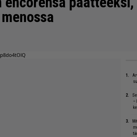
 encorensa päätteeksi,
 menossa
Ip8do4tOlQ
Ar
su
Se
– 
ke
Mi
mu
tä