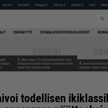
Voice.fi
Soundi.fi
Pelaaja.fi
Inferno.fi
Rumba.fi
Tilt.fi
Metel
ET
LEVYARVIOT
JUTUT
LEHTI
ALIT
ENSINÄYTTÖ
SUOMALAISEN ROCKIN KLASSIKOT
KEIKKA
3.
ngwie
Miten taipuu Trio Niskalaukaukselta Jenni
4.
ö pöytään
Vartiaisen musiikki? Entäpä ruotsalainen death
Blind Channel palasi 
tä
metal? Pian tämäkin selviää
näyttävän videon voimin
ivoi todellisen ikiklass