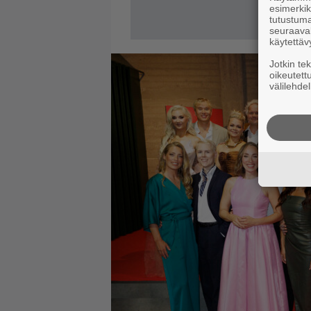
esimerkiks
tutustuma
seuraaval
käytettäv
Jotkin te
oikeutett
välilehdel