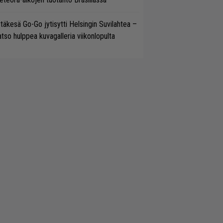
täkesä Go-Go jytisytti Helsingin Suvilahtea –
tso hulppea kuvagalleria viikonlopulta