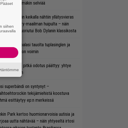
tal? Pian tämäkin selviää
. Pääset
e
ns N’ Rosesin keikalla nähtiin yllätysvieras
oraan country-maailman huipulta – näin
n siihen
koonpano suoriutui Bob Dylanin klassikosta
uraavalla
ind Channel palasi tauolta tuplasinglen ja
yttävän videon voimin
ezer-fanien pitkä odotus päättyy: yhtye
äytäntömme
ulee Suomeen
si superbändi on syntynyt –
ihtoehtorockin tekijämiehistä koostuva
hmä esittäytyy ep:n merkeissä
nkin Park kertoo huomionarvoisia uutisia ja
rjoaa uutta nähtävää – näin yhtyeeltä irtosi
teora-aikojen tuotanto Brasiliassa