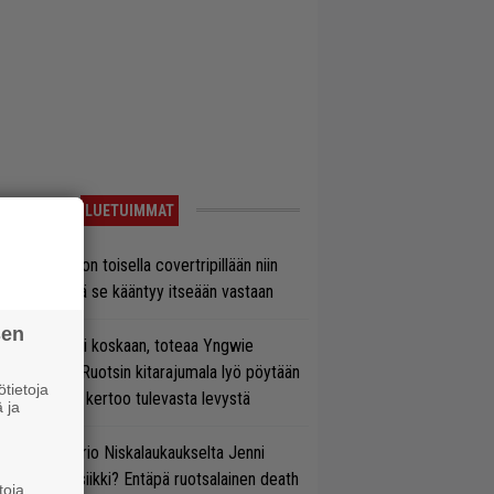
LUETUIMMAT
vio: Saimaa on toisella covertripillään niin
vereeni, että se kääntyy itseään vastaan
sen
 on nyt tai ei koskaan, toteaa Yngwie
lmsteen – Ruotsin kitarajumala lyö pöytään
tietoja
den biisin ja kertoo tulevasta levystä
 ja
ten taipuu Trio Niskalaukaukselta Jenni
rtiaisen musiikki? Entäpä ruotsalainen death
toja