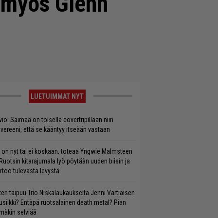
 myös Glenn
LUETUIMMAT NYT
vio: Saimaa on toisella covertripillään niin
vereeni, että se kääntyy itseään vastaan
 on nyt tai ei koskaan, toteaa Yngwie Malmsteen
Ruotsin kitarajumala lyö pöytään uuden biisin ja
rtoo tulevasta levystä
ten taipuu Trio Niskalaukaukselta Jenni Vartiaisen
siikki? Entäpä ruotsalainen death metal? Pian
mäkin selviää