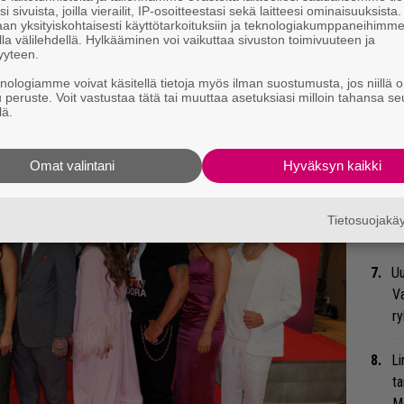
me
i sivuista, joilla vierailit, IP-osoitteestasi sekä laitteesi ominaisuuksista
an yksityiskohtaisesti käyttötarkoituksiin ja teknologiakumppaneihimm
la välilehdellä. Hylkääminen voi vaikuttaa sivuston toimivuuteen ja
Gu
yyteen.
su
knologiamme voivat käsitellä tietoja myös ilman suostumusta, jos niillä o
ko
u peruste. Voit vastustaa tätä tai muuttaa asetuksiasi milloin tahansa se
lä.
Bl
nä
Omat valintani
Hyväksyn kaikki
We
Tietosuojak
t
Uu
Va
ry
Li
ta
Me