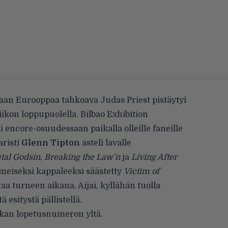
laan Eurooppaa tahkoava Judas Priest pistäytyi
iikon loppupuolella.
Bilbao Exhibition
i encore-osuudessaan paikalla olleille faneille
aristi
Glenn Tipton
asteli lavalle
tal Godsin
,
Breaking the Law’n
ja
Living After
iimeiseksi kappaleeksi säästetty
Victim of
taa turneen aikana. Aijai, kyllähän tuolla
 esitystä pällistellä.
kan lopetusnumeron yltä.