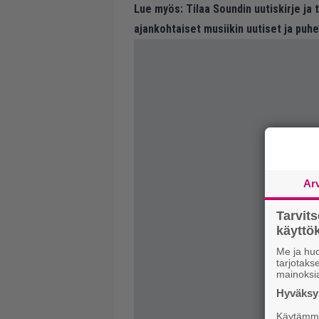
Lue myös:
Tilaa Soundin uutiskirje ja
ajankohtaiset musiikin uutiset ja puh
Ar
Tarvit
käytt
Me ja huo
tarjotak
mainoksi
Hyväksym
Käytämme 