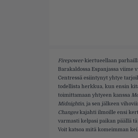
Firepower
-kiertueellaan parhail
Barakaldossa Espanjassa viime v
Centressä esiintynyt yhtye tarjoil
todellista herkkua, kun ensin kit
toimittamaan yhtyeen kanssa
Me
Midnightin
, ja sen jälkeen vihov
Changes
kajahti ilmoille ensi ker
varmasti kelpasi paikan päällä tätä
Voit katsoa mitä komeimman kei