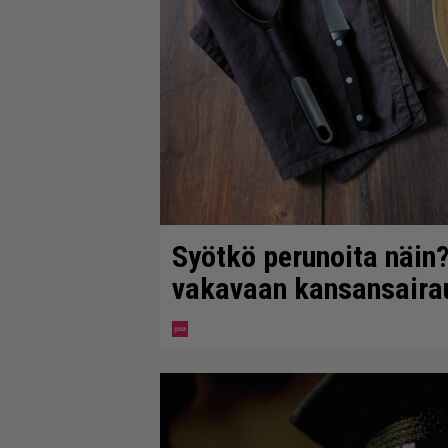
Syötkö perunoita näin?
vakavaan kansansaira