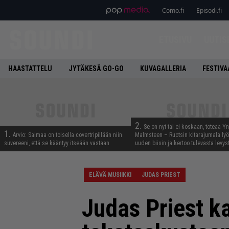
Como.fi
Episodi.fi
ETUSIVU
UUTIS
HAASTATTELU
JYTÄKESÄ GO-GO
KUVAGALLERIA
FESTIVA
2.
Se on nyt tai ei koskaan, toteaa Y
1.
Arvio: Saimaa on toisella covertripillään niin
Malmsteen – Ruotsin kitarajumala ly
suvereeni, että se kääntyy itseään vastaan
uuden biisin ja kertoo tulevasta levys
ELÄVÄ MUSIIKKI
JUDAS PRIEST
Judas Priest ka