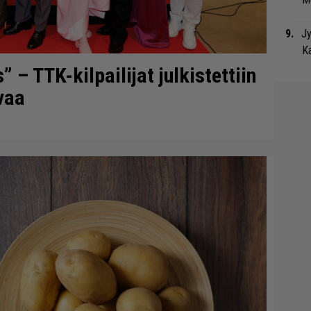
Jy
Ka
– TTK-kilpailijat julkistettiin
vaa