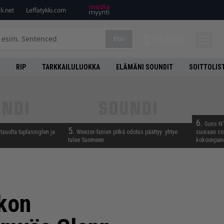
i.net
Leffatykki.com
Etsi
KIRJAUDU
RIP
TARKKAILULUOKKA
ELÄMÄNI SOUNDIT
SOITTOLIS
6.
Guns N’ 
5.
tauolta tuplasinglen ja
Weezer-fanien pitkä odotus päättyy: yhtye
suoraan co
tulee Suomeen
kokoonpano
ikon