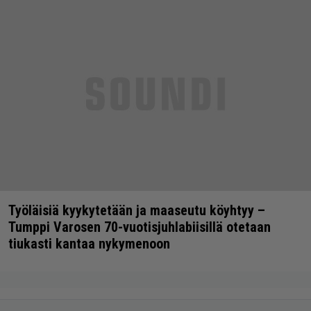
Työläisiä kyykytetään ja maaseutu köyhtyy –
Tumppi Varosen 70-vuotisjuhlabiisillä otetaan
tiukasti kantaa nykymenoon