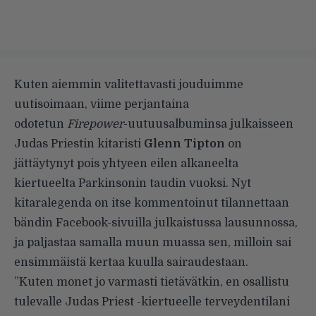
Kuten aiemmin valitettavasti jouduimme
uutisoimaan
, viime perjantaina
odotetun
Firepower
-uutuusalbuminsa julkaisseen
Judas Priestin kitaristi
Glenn Tipton
on
jättäytynyt pois yhtyeen eilen alkaneelta
kiertueelta Parkinsonin taudin vuoksi.
Nyt
kitaralegenda on itse kommentoinut tilannettaan
bändin Facebook-sivuilla julkaistussa lausunnossa,
ja paljastaa samalla muun muassa sen, milloin sai
ensimmäistä kertaa kuulla sairaudestaan.
”Kuten monet jo varmasti tietävätkin, en osallistu
tulevalle Judas Priest -kiertueelle terveydentilani