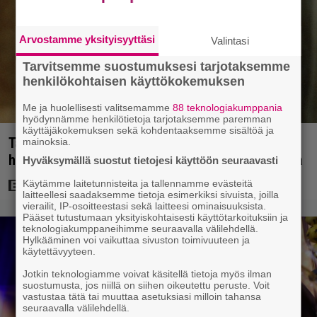
Arvostamme yksityisyyttäsi
Valintasi
Tarvitsemme suostumuksesi tarjotaksemme
henkilökohtaisen käyttökokemuksen
Me ja huolellisesti valitsemamme
88 teknologiakumppania
hyödynnämme henkilötietoja tarjotaksemme paremman
käyttäjäkokemuksen sekä kohdentaaksemme sisältöä ja
Tänän tv:ssä: Esko Salminen ja Satu Silvo tekevät
mainoksia.
hienot pääroolit vuoden 1984 menestyselokuvassa
Hyväksymällä suostut tietojesi käyttöön seuraavasti
Käytämme laitetunnisteita ja tallennamme evästeitä
laitteellesi saadaksemme tietoja esimerkiksi sivuista, joilla
vierailit, IP-osoitteestasi sekä laitteesi ominaisuuksista.
Pääset tutustumaan yksityiskohtaisesti käyttötarkoituksiin ja
teknologiakumppaneihimme seuraavalla välilehdellä.
Hylkääminen voi vaikuttaa sivuston toimivuuteen ja
käytettävyyteen.
Jotkin teknologiamme voivat käsitellä tietoja myös ilman
suostumusta, jos niillä on siihen oikeutettu peruste. Voit
vastustaa tätä tai muuttaa asetuksiasi milloin tahansa
seuraavalla välilehdellä.