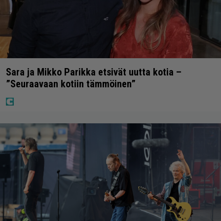
Sara ja Mikko Parikka etsivät uutta kotia –
”Seuraavaan kotiin tämmöinen”