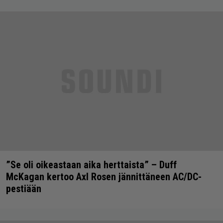
”Se oli oikeastaan aika herttaista” – Duff
McKagan kertoo Axl Rosen jännittäneen AC/DC-
pestiään