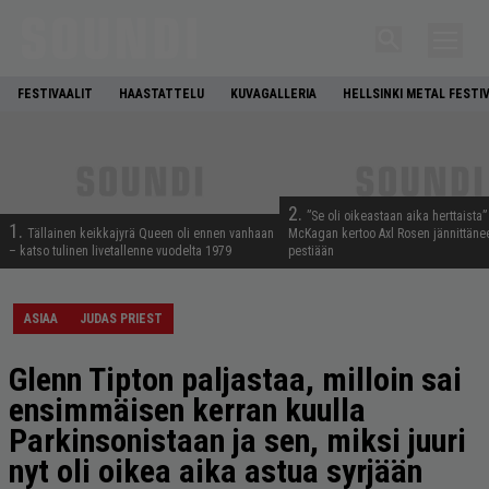
FESTIVAALIT
HAASTATTELU
KUVAGALLERIA
HELLSINKI METAL FESTI
2.
”Se oli oikeastaan aika herttaista”
1.
Tällainen keikkajyrä Queen oli ennen vanhaan
McKagan kertoo Axl Rosen jännittäne
– katso tulinen livetallenne vuodelta 1979
pestiään
ASIAA
JUDAS PRIEST
Glenn Tipton paljastaa, milloin sai
ensimmäisen kerran kuulla
Parkinsonistaan ja sen, miksi juuri
nyt oli oikea aika astua syrjään