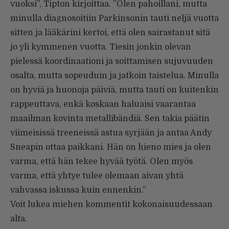
vuoksi”, Tipton kirjoittaa. ”Olen pahoillani, mutta
minulla diagnosoitiin Parkinsonin tauti neljä vuotta
sitten ja lääkärini kertoi, että olen sairastanut sitä
jo yli kymmenen vuotta. Tiesin jonkin olevan
pielessä koordinaationi ja soittamisen sujuvuuden
osalta, mutta sopeuduin ja jatkoin taistelua. Minulla
on hyviä ja huonoja päiviä, mutta tauti on kuitenkin
rappeuttava, enkä koskaan haluaisi vaarantaa
maailman kovinta metallibändiä. Sen takia päätin
viimeisissä treeneissä astua syrjään ja antaa Andy
Sneapin ottaa paikkani. Hän on hieno mies ja olen
varma, että hän tekee hyvää työtä. Olen myös
varma, että yhtye tulee olemaan aivan yhtä
vahvassa iskussa kuin ennenkin.”
Voit lukea miehen kommentit kokonaisuudessaan
alta.