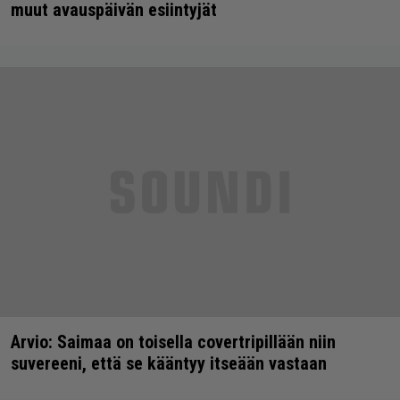
muut avauspäivän esiintyjät
Arvio: Saimaa on toisella covertripillään niin
suvereeni, että se kääntyy itseään vastaan