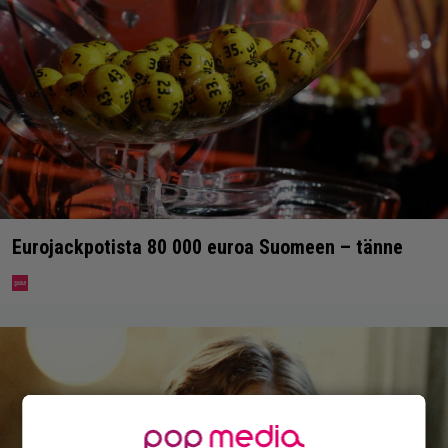
Eurojackpotista 80 000 euroa Suomeen – tänne