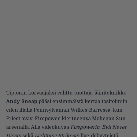
Tiptonin korvaajaksi valittu tuottaja-ääniteknikko
Andy Sneap
pääsi ensimmäistä kertaa tositoimiin
eilen illalla Pennsylvanian Wilkes-Barressa, kun
Priest avasi Firepower-kiertueensa Mohegan Sun -
areenalla. Alla videokuvaa
Firepowerin
,
Evil Never
Diesin
sekä
Lightning Strikesin
live-debyyteistä.