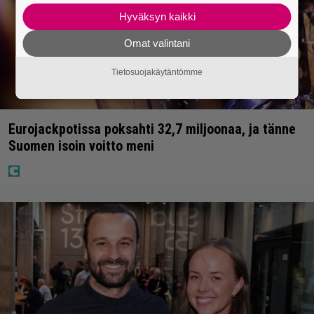
Hyväksyn kaikki
Omat valintani
Tietosuojakäytäntömme
Eurojackpotissa poksahti 32,7 miljoonaa, ja tänne
Suomen isoin voitto meni