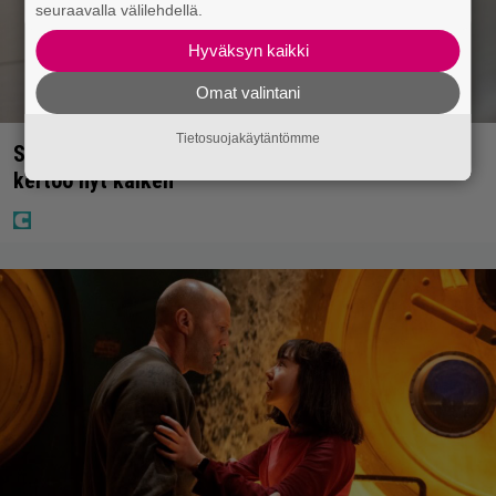
seuraavalla välilehdellä.
Hyväksyn kaikki
Omat valintani
Tietosuojakäytäntömme
Seiska: Joel Harkimo ja Kastanja Rauhala – Joel
kertoo nyt kaiken