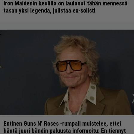
Iron Maidenin keulilla on laulanut tähän mennessä
tasan yksi legenda, julistaa ex-solisti
Entinen Guns N’ Roses -rumpali muistelee, ettei
häntä juuri bändin paluusta informoitu: En tiennyt