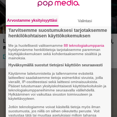
Arvostamme yksityisyyttäsi
Valintasi
Tarvitsemme suostumuksesi tarjotaksemme
henkilökohtaisen käyttökokemuksen
Lapset ostivat isälle lahjaksi arvan – päävoitto tuli,
Me ja huolellisesti valitsemamme
88 teknologiakumppania
mutta miten sitten kävikään
hyödynnämme henkilötietoja tarjotaksemme paremman
käyttäjäkokemuksen sekä kohdentaaksemme sisältöä ja
mainoksia.
Hyväksymällä suostut tietojesi käyttöön seuraavasti
Käytämme laitetunnisteita ja tallennamme evästeitä
laitteellesi saadaksemme tietoja esimerkiksi sivuista, joilla
vierailit, IP-osoitteestasi sekä laitteesi ominaisuuksista.
Pääset tutustumaan yksityiskohtaisesti käyttötarkoituksiin ja
teknologiakumppaneihimme seuraavalla välilehdellä.
Hylkääminen voi vaikuttaa sivuston toimivuuteen ja
käytettävyyteen.
Jotkin teknologiamme voivat käsitellä tietoja myös ilman
suostumusta, jos niillä on siihen oikeutettu peruste. Voit
vastustaa tätä tai muuttaa asetuksiasi milloin tahansa