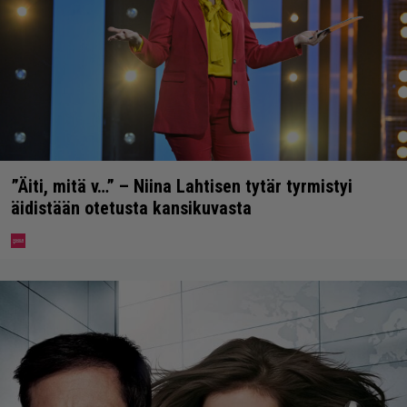
”Äiti, mitä v…” – Niina Lahtisen tytär tyrmistyi
äidistään otetusta kansikuvasta