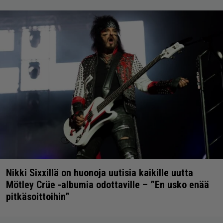
Nikki Sixxillä on huonoja uutisia kaikille uutta
Mötley Crüe -albumia odottaville – ”En usko enää
pitkäsoittoihin”