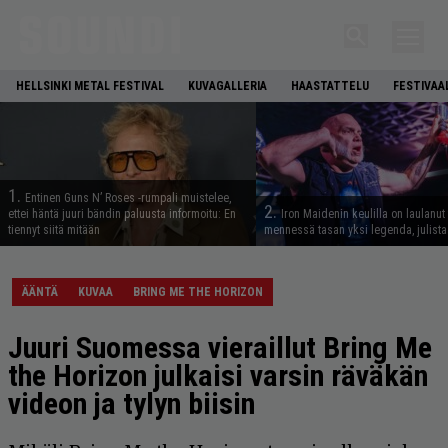
HELLSINKI METAL FESTIVAL
KUVAGALLERIA
HAASTATTELU
FESTIVAA
1.
Entinen Guns N’ Roses -rumpali muistelee,
2.
ettei häntä juuri bändin paluusta informoitu: En
Iron Maidenin keulilla on laulanut
tiennyt siitä mitään
mennessä tasan yksi legenda, julistaa
ÄÄNTÄ
KUVAA
BRING ME THE HORIZON
Juuri Suomessa vieraillut Bring Me
the Horizon julkaisi varsin räväkän
videon ja tylyn biisin