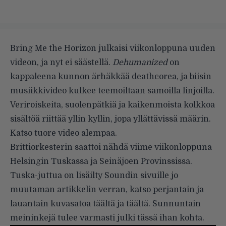
Bring Me the Horizon julkaisi viikonloppuna uuden
videon, ja nyt ei säästellä.
Dehumanized
on
kappaleena kunnon ärhäkkää deathcorea, ja biisin
musiikkivideo kulkee teemoiltaan samoilla linjoilla.
Veriroiskeita, suolenpätkiä ja kaikenmoista kolkkoa
sisältöä riittää yllin kyllin, jopa yllättävissä määrin.
Katso tuore video alempaa.
Brittiorkesterin saattoi nähdä viime viikonloppuna
Helsingin Tuskassa ja Seinäjoen Provinssissa.
Tuska-juttua on lisäilty Soundin sivuille jo
muutaman artikkelin verran, katso perjantain ja
lauantain kuvasatoa
täältä
ja
täältä
. Sunnuntain
meininkejä tulee varmasti julki tässä ihan kohta.