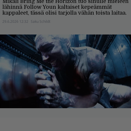
Mikäli Bring Me the Horizon tuo sinulle mieleen
lähinnä Follow Youn kaltaiset kepeämmät
kappaleet, tässä olisi tarjolla vähän toista laitaa.
29.6.2026 12:32
Saku Schildt