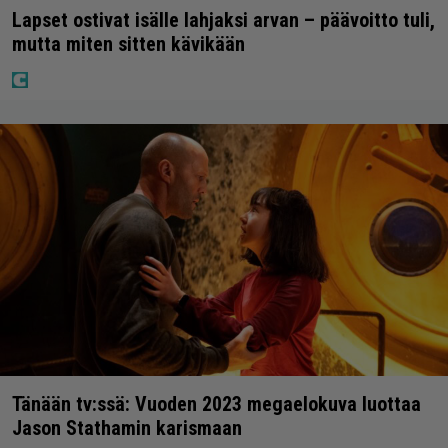
Lapset ostivat isälle lahjaksi arvan – päävoitto tuli,
mutta miten sitten kävikään
Tänään tv:ssä: Vuoden 2023 megaelokuva luottaa
Jason Stathamin karismaan