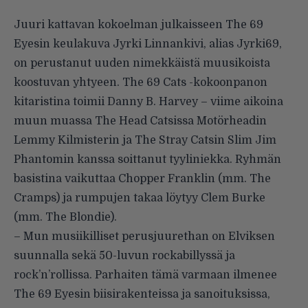
Juuri kattavan kokoelman julkaisseen The 69
Eyesin keulakuva Jyrki Linnankivi, alias Jyrki69,
on perustanut uuden nimekkäistä muusikoista
koostuvan yhtyeen. The 69 Cats -kokoonpanon
kitaristina toimii Danny B. Harvey – viime aikoina
muun muassa The Head Catsissa Motörheadin
Lemmy Kilmisterin ja The Stray Catsin Slim Jim
Phantomin kanssa soittanut tyyliniekka. Ryhmän
basistina vaikuttaa Chopper Franklin (mm. The
Cramps) ja rumpujen takaa löytyy Clem Burke
(mm. The Blondie).
– Mun musiikilliset perusjuurethan on Elviksen
suunnalla sekä 50-luvun rockabillyssä ja
rock’n’rollissa. Parhaiten tämä varmaan ilmenee
The 69 Eyesin biisirakenteissa ja sanoituksissa,