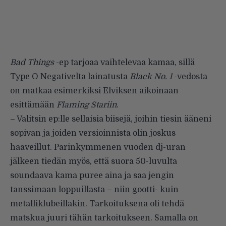
Bad Things
-ep tarjoaa vaihtelevaa kamaa, sillä
Type O Negativelta lainatusta
Black No. 1
-vedosta
on matkaa esimerkiksi Elviksen aikoinaan
esittämään
Flaming Stariin
.
– Valitsin ep:lle sellaisia biisejä, joihin tiesin ääneni
sopivan ja joiden versioinnista olin joskus
haaveillut. Parinkymmenen vuoden dj-uran
jälkeen tiedän myös, että suora 50-luvulta
soundaava kama puree aina ja saa jengin
tanssimaan loppuillasta – niin gootti- kuin
metalliklubeillakin. Tarkoituksena oli tehdä
matskua juuri tähän tarkoitukseen. Samalla on