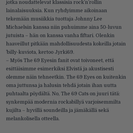
jotka noudattelevat klassisia rock’n’rollin
lainalaisuuksia. Kun ryhdyimme aikoinaan
tekemään musiikkia tuottaja Johnny Lee
Michaelsin kanssa niin puhuimme aina 50-luvun
jutuista – hän on kanssa vanha fiftari. Olenkin
haaveillut pitkään mahdollisuudesta kokeilla jotain
’billy-kuviota, kertoo Jyrki69.
– Myös The 69 Eyesin fanit ovat toivoneet, että
esittäisimme esimerkiksi Elvistä ja akustisesti
olemme näin tehneetkin. The 69 Eyes on kuitenkin
oma juttunsa ja halusin tehdä jotain ihan uutta
puhtaalta pöydältä. No, The 69 Cats on juuri tätä:
synkempää modernia rockabillyä varjoisemmilta
kujilta – hyvillä soundeilla ja jämäkällä sekä
melankolisella otteella.