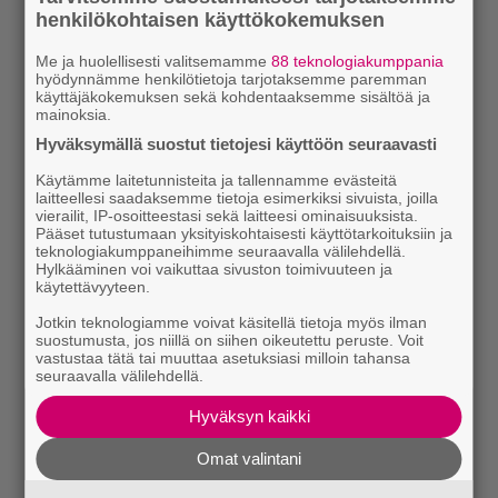
henkilökohtaisen käyttökokemuksen
Me ja huolellisesti valitsemamme
88 teknologiakumppania
hyödynnämme henkilötietoja tarjotaksemme paremman
käyttäjäkokemuksen sekä kohdentaaksemme sisältöä ja
mainoksia.
Hyväksymällä suostut tietojesi käyttöön seuraavasti
Lue myös:
Tilaa Soundin uutiskirje ja tiedät mistä
Käytämme laitetunnisteita ja tallennamme evästeitä
kahvitauolla puhutaan! Nappaa ajankohtaiset musiikin
laitteellesi saadaksemme tietoja esimerkiksi sivuista, joilla
vierailit, IP-osoitteestasi sekä laitteesi ominaisuuksista.
uutiset ja puheenaiheet suoraan sähköpostiin tästä.
Pääset tutustumaan yksityiskohtaisesti käyttötarkoituksiin ja
teknologiakumppaneihimme seuraavalla välilehdellä.
Hylkääminen voi vaikuttaa sivuston toimivuuteen ja
käytettävyyteen.
Jotkin teknologiamme voivat käsitellä tietoja myös ilman
suostumusta, jos niillä on siihen oikeutettu peruste. Voit
vastustaa tätä tai muuttaa asetuksiasi milloin tahansa
seuraavalla välilehdellä.
Hyväksyn kaikki
Omat valintani