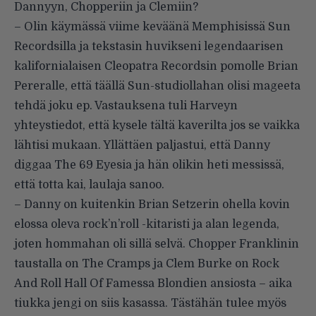
Dannyyn, Chopperiin ja Clemiin?
– Olin käymässä viime keväänä Memphisissä Sun
Recordsilla ja tekstasin huvikseni legendaarisen
kalifornialaisen Cleopatra Recordsin pomolle Brian
Pereralle, että täällä Sun-studiollahan olisi mageeta
tehdä joku ep. Vastauksena tuli Harveyn
yhteystiedot, että kysele tältä kaverilta jos se vaikka
lähtisi mukaan. Yllättäen paljastui, että Danny
diggaa The 69 Eyesia ja hän olikin heti messissä,
että totta kai, laulaja sanoo.
– Danny on kuitenkin Brian Setzerin ohella kovin
elossa oleva rock’n’roll -kitaristi ja alan legenda,
joten hommahan oli sillä selvä. Chopper Franklinin
taustalla on The Cramps ja Clem Burke on Rock
And Roll Hall Of Famessa Blondien ansiosta – aika
tiukka jengi on siis kasassa. Tästähän tulee myös