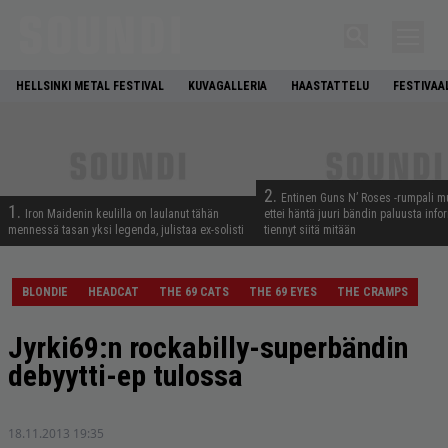
HELLSINKI METAL FESTIVAL
KUVAGALLERIA
HAASTATTELU
FESTIVAA
2.
Entinen Guns N’ Roses -rumpali mu
1.
Iron Maidenin keulilla on laulanut tähän
ettei häntä juuri bändin paluusta info
mennessä tasan yksi legenda, julistaa ex-solisti
tiennyt siitä mitään
BLONDIE
HEADCAT
THE 69 CATS
THE 69 EYES
THE CRAMPS
Jyrki69:n rockabilly-superbändin
debyytti-ep tulossa
18.11.2013 19:35