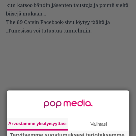
kun katsoo bändin jäsenten taustoja ja poimii sieltä
biisejä mukaan…
The 69 Catsin Facebook-sivu löytyy
täältä
ja
iTunesissa
voi tutustua tunnelmiin.
Arvostamme yksityisyyttäsi
Valintasi
Tarvitsemme suostumuksesi tarjotaksemme