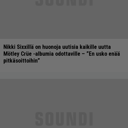
Nikki Sixxillä on huonoja uutisia kaikille uutta
Mötley Crüe -albumia odottaville – ”En usko enää
pitkäsoittoihin”