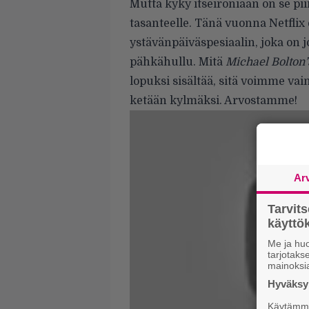
Mutta kyky itseironiaan on se pi
tasanteelle. Tänä vuonna Netflix
ystävänpäiväspesiaalin, joka on jo
pähkähullu. Mitä
Michael Bolton’
lopuksi sisältää, sitä voimme vai
ketään kylmäksi. Arvostamme!
Ar
Tarvit
käytt
Me ja huo
tarjotak
mainoksi
Hyväksym
Käytämme 