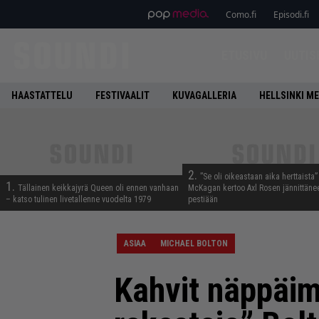
Como.fi
Episodi.fi
ETUSIVU
UUTIS
HAASTATTELU
FESTIVAALIT
KUVAGALLERIA
HELLSINKI ME
2.
”Se oli oikeastaan aika herttaista”
1.
Tällainen keikkajyrä Queen oli ennen vanhaan
McKagan kertoo Axl Rosen jännittäne
– katso tulinen livetallenne vuodelta 1979
pestiään
ASIAA
MICHAEL BOLTON
Kahvit näppäim