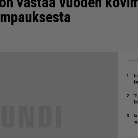
ton vastaa vuoden kov
empauksesta
Tä
ka
”S
ke
Ar
su