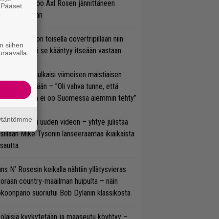
cKagan kertoo Axl Rosen jännittäneen
. Pääset
e
C/DC-pestiään
vio: Saimaa on toisella covertripillään niin
n siihen
vereeni, että se kääntyy itseään vastaan
uraavalla
rko Annala julkaisi viimeisen maistiaisen
olodebyytiltään – ”Oli vahva tunne, että
llaista musaa ei oo Suomessa aiemmin tehty”
äytäntömme
thrax julkaisi uuden videon – yhtye julistaa
isillään Mike Tysonin lanseeraamaa ikiaikaista
isautta
ns N’ Rosesin keikalla nähtiin yllätysvieras
oraan country-maailman huipulta – näin
koonpano suoriutui Bob Dylanin klassikosta
öläisiä kyykytetään ja maaseutu köyhtyy –