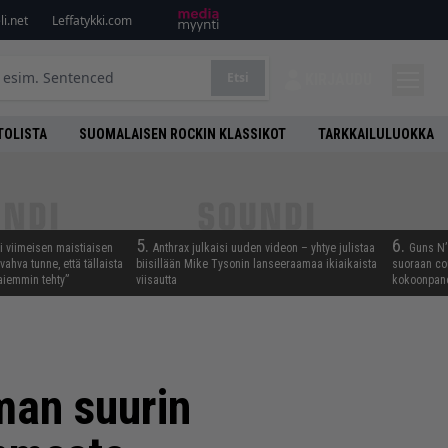
i.net
Leffatykki.com
Etsi
KIRJAUDU
TOLISTA
SUOMALAISEN ROCKIN KLASSIKOT
TARKKAILULUOKKA
5.
6.
i viimeisen maistiaisen
Anthrax julkaisi uuden videon – yhtye julistaa
Guns N’ 
vahva tunne, että tällaista
biisillään Mike Tysonin lanseeraamaa ikiaikaista
suoraan co
iemmin tehty”
viisautta
kokoonpano
man suurin