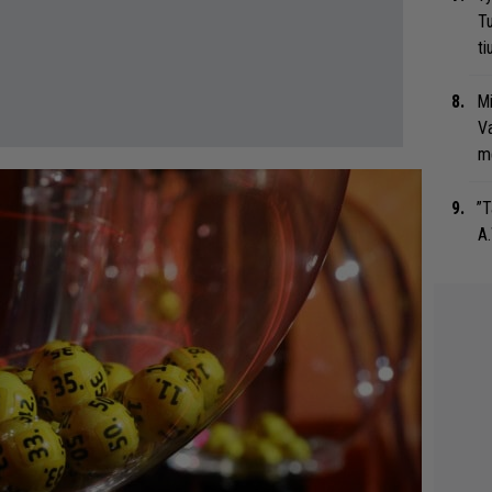
Tu
ti
Mi
Va
me
”T
A.