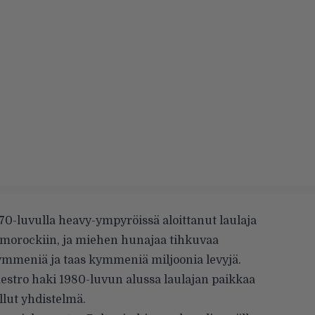
70-luvulla heavy-ympyröissä aloittanut laulaja
ehmorockiin, ja miehen hunajaa tihkuvaa
mmeniä ja taas kymmeniä miljoonia levyjä.
maestro haki 1980-luvun alussa laulajan paikkaa
llut yhdistelmä.