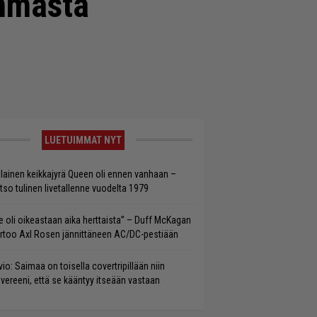
immasta
LUETUIMMAT NYT
llainen keikkajyrä Queen oli ennen vanhaan –
tso tulinen livetallenne vuodelta 1979
e oli oikeastaan aika herttaista” – Duff McKagan
rtoo Axl Rosen jännittäneen AC/DC-pestiään
vio: Saimaa on toisella covertripillään niin
vereeni, että se kääntyy itseään vastaan