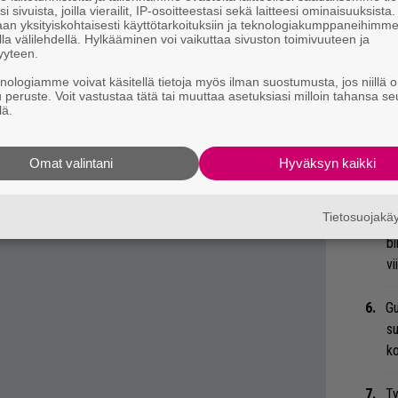
M
i sivuista, joilla vierailit, IP-osoitteestasi sekä laitteesi ominaisuuksista
an yksityiskohtaisesti käyttötarkoituksiin ja teknologiakumppaneihimm
A
la välilehdellä. Hylkääminen voi vaikuttaa sivuston toimivuuteen ja
yyteen.
Ar
 tiedät mistä kahvitauolla puhutaan! Nappaa
knologiamme voivat käsitellä tietoja myös ilman suostumusta, jos niillä o
su
u peruste. Voit vastustaa tätä tai muuttaa asetuksiasi milloin tahansa se
eenaiheet suoraan sähköpostiin tästä.
lä.
Ma
so
Omat valintani
Hyväksyn kaikki
tä
Tietosuojak
An
bi
vi
Gu
su
ko
Ty