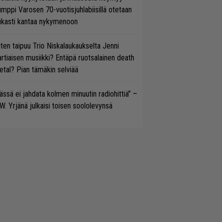
mppi Varosen 70-vuotisjuhlabiisillä otetaan
ukasti kantaa nykymenoon
ten taipuu Trio Niskalaukaukselta Jenni
rtiaisen musiikki? Entäpä ruotsalainen death
tal? Pian tämäkin selviää
ässä ei jahdata kolmen minuutin radiohittiä” –
W. Yrjänä julkaisi toisen soololevynsä