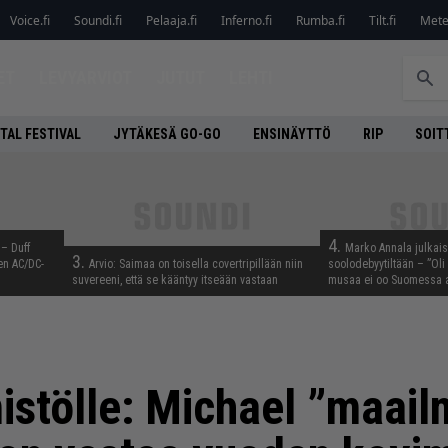
Voice.fi
Soundi.fi
Pelaaja.fi
Inferno.fi
Rumba.fi
Tilt.fi
Metel
ET
LEVYARVIOT
JUTUT
LEHTI
TAL FESTIVAL
JYTÄKESÄ GO-GO
ENSINÄYTTÖ
RIP
SOIT
4.
 – Duff
Marko Annala julkais
3.
en AC/DC-
Arvio: Saimaa on toisella covertripillään niin
soolodebyytiltään – ”Oli 
suvereeni, että se kääntyy itseään vastaan
musaa ei oo Suomessa a
istölle: Michael ”maail