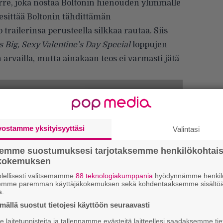
irre, joka nostaa Boltonin hienouden ylimmälle
 esittää Boltonin tähdittämän
 trailerinsa perusteella silkkaa rautaa. Siis
s Big, Sexy Valentine’s Day Special
loppujen
n arvailla, mutta ainakaan teos ei varmasti jätä
vostamme yksityisyyttäsi
Valintasi
semme suostumuksesi tarjotaksemme henkilökohtai
ökokemuksen
lellisesti valitsemamme
88 teknologiakumppania
hyödynnämme henkilö
Tä
semme paremman käyttäjäkokemuksen sekä kohdentaaksemme sisältöä
ka
a.
ällä suostut tietojesi käyttöön seuraavasti
”S
laitetunnisteita ja tallennamme evästeitä laitteellesi saadaksemme tie