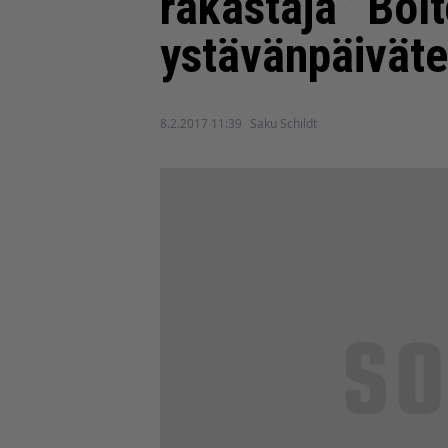
rakastaja” Bol
ystävänpäivät
8.2.2017 11:39
Saku Schildt