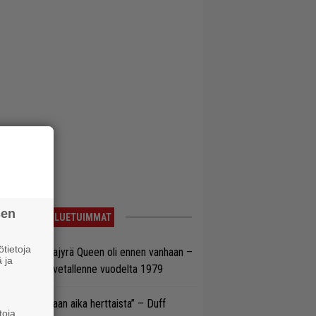
sen
LUETUIMMAT
tietoja
llainen keikkajyrä Queen oli ennen vanhaan –
 ja
tso tulinen livetallenne vuodelta 1979
e oli oikeastaan aika herttaista” – Duff
toja