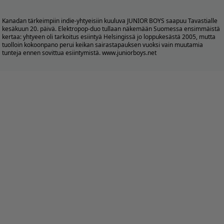
Kanadan tärkeimpiin indie-yhtyeisiin kuuluva JUNIOR BOYS saapuu Tavastialle
kesäkuun 20. päivä. Elektropop-duo tullaan näkemään Suomessa ensimmäistä
kertaa: yhtyeen oli tarkoitus esiintyä Helsingissä jo loppukesästä 2005, mutta
tuolloin kokoonpano perui keikan sairastapauksen vuoksi vain muutamia
tunteja ennen sovittua esiintymistä. www.juniorboys.net