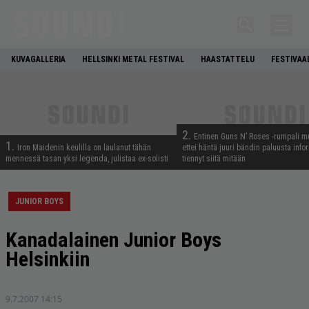
KUVAGALLERIA
HELLSINKI METAL FESTIVAL
HAASTATTELU
FESTIVAA
2.
Entinen Guns N’ Roses -rumpali mu
1.
Iron Maidenin keulilla on laulanut tähän
ettei häntä juuri bändin paluusta info
mennessä tasan yksi legenda, julistaa ex-solisti
tiennyt siitä mitään
JUNIOR BOYS
Kanadalainen Junior Boys
Helsinkiin
9.7.2007 14:15