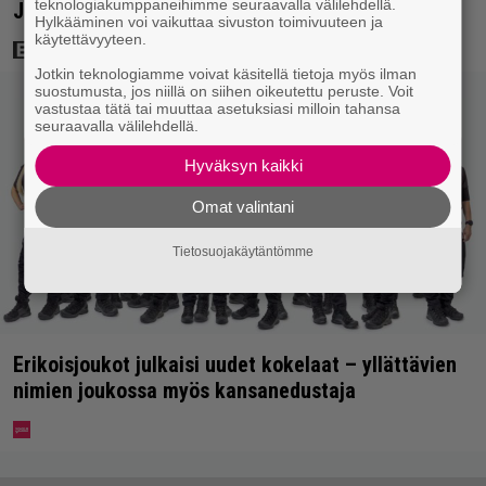
teknologiakumppaneihimme seuraavalla välilehdellä.
Jason Stathamin karismaan
Hylkääminen voi vaikuttaa sivuston toimivuuteen ja
käytettävyyteen.
Jotkin teknologiamme voivat käsitellä tietoja myös ilman
suostumusta, jos niillä on siihen oikeutettu peruste. Voit
vastustaa tätä tai muuttaa asetuksiasi milloin tahansa
seuraavalla välilehdellä.
Hyväksyn kaikki
Omat valintani
Tietosuojakäytäntömme
Erikoisjoukot julkaisi uudet kokelaat – yllättävien
nimien joukossa myös kansanedustaja