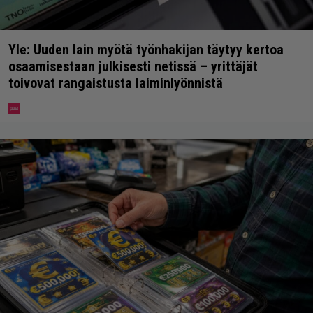
Yle: Uuden lain myötä työnhakijan täytyy kertoa
osaamisestaan julkisesti netissä – yrittäjät
toivovat rangaistusta laiminlyönnistä