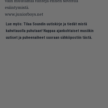
vain muutamia tunteja ennen sovittua
esiintymistä.
www.juniorboys.net
Lue myös:
Tilaa Soundin uutiskirje ja tiedät mistä
kahvitauolla puhutaan! Nappaa ajankohtaiset musiikin
uutiset ja puheenaiheet suoraan sähköpostiin tästä.