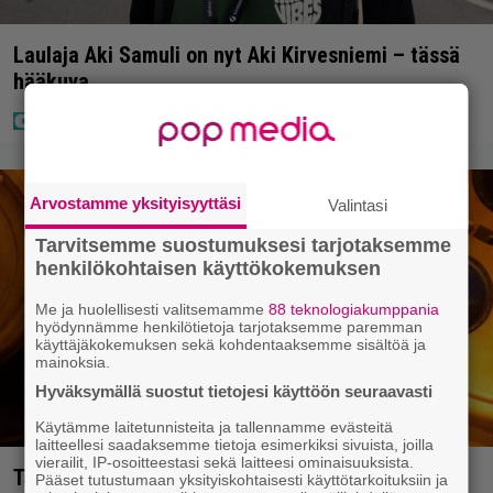
Laulaja Aki Samuli on nyt Aki Kirvesniemi – tässä
hääkuva
Arvostamme yksityisyyttäsi
Valintasi
Tarvitsemme suostumuksesi tarjotaksemme
henkilökohtaisen käyttökokemuksen
Me ja huolellisesti valitsemamme
88 teknologiakumppania
hyödynnämme henkilötietoja tarjotaksemme paremman
käyttäjäkokemuksen sekä kohdentaaksemme sisältöä ja
mainoksia.
Hyväksymällä suostut tietojesi käyttöön seuraavasti
Käytämme laitetunnisteita ja tallennamme evästeitä
laitteellesi saadaksemme tietoja esimerkiksi sivuista, joilla
vierailit, IP-osoitteestasi sekä laitteesi ominaisuuksista.
Tänään tv:ssä: Vuoden 2023 megaelokuva luottaa
Pääset tutustumaan yksityiskohtaisesti käyttötarkoituksiin ja