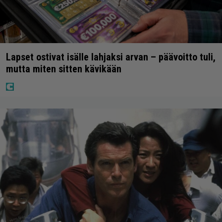
Lapset ostivat isälle lahjaksi arvan – päävoitto tuli,
mutta miten sitten kävikään